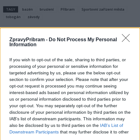
TAGY
bazén
bruslení
Příbram
Sportovní zařízení města
tobogán
závody
ZpravyPribram -
Do Not Process My Personal
Information
If you wish to opt-out of the sale, sharing to third parties, or
processing of your personal or sensitive information for
targeted advertising by us, please use the below opt-out
section to confirm your selection. Please note that after your
Předchozí článek
Následující článek
opt-out request is processed you may continue seeing
Konalo se semifinále soutěže
Obnova břehového porostu
interest-based ads based on personal information utilized by
„Zlatý Ámos“, Příbram bohužel
v Lesoparku Litavka
us or personal information disclosed to third parties prior to
nepostoupila
your opt-out. You may separately opt-out of the further
disclosure of your personal information by third parties on the
IAB’s list of downstream participants. This information may
SOUVISEJÍCÍ ČLÁNKY
also be disclosed by us to third parties on the
IAB’s List of
Downstream Participants
that may further disclose it to other
VÍCE OD AUTORA
third parties.