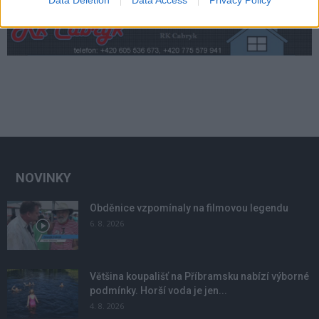
Data Deletion
Data Access
Privacy Policy
NOVINKY
Obděnice vzpomínaly na filmovou legendu
6. 8. 2026
Většina koupališť na Příbramsku nabízí výborné
podmínky. Horší voda je jen...
4. 8. 2026