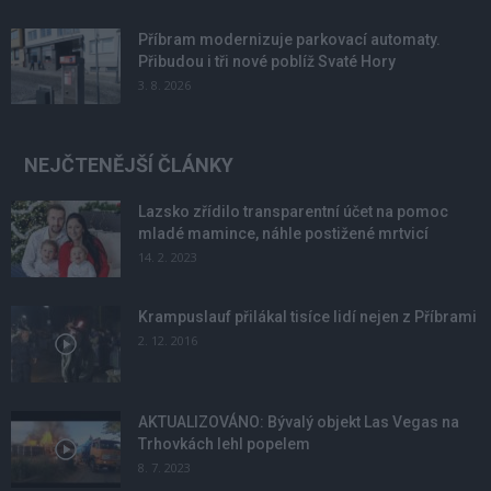
Příbram modernizuje parkovací automaty.
Přibudou i tři nové poblíž Svaté Hory
3. 8. 2026
NEJČTENĚJŠÍ ČLÁNKY
Lazsko zřídilo transparentní účet na pomoc
mladé mamince, náhle postižené mrtvicí
14. 2. 2023
Krampuslauf přilákal tisíce lidí nejen z Příbrami
2. 12. 2016
AKTUALIZOVÁNO: Bývalý objekt Las Vegas na
Trhovkách lehl popelem
8. 7. 2023