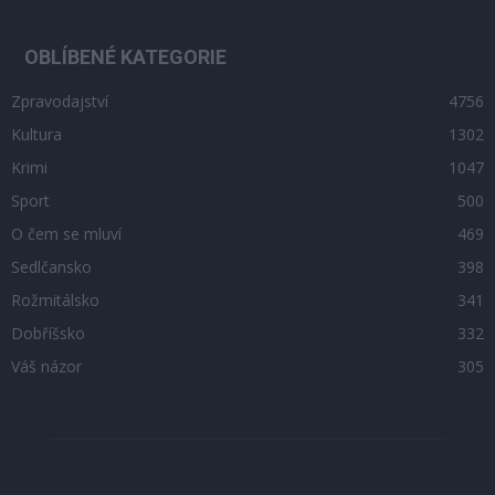
OBLÍBENÉ KATEGORIE
Zpravodajství
4756
Kultura
1302
Krimi
1047
Sport
500
O čem se mluví
469
Sedlčansko
398
Rožmitálsko
341
Dobříšsko
332
Váš názor
305