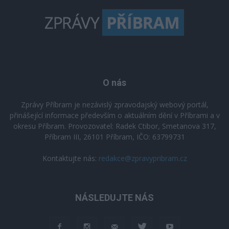
O nás
Zprávy Příbram je nezávislý zpravodajský webový portál,
přinášející informace především o aktuálním dění v Příbrami a v
okresu Příbram. Provozovatel: Radek Ctibor, Smetanova 317,
Příbram III, 26101 Příbram, IČO: 63799731
Kontaktujte nás:
redakce@zpravypribram.cz
NÁSLEDUJTE NÁS