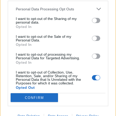
Většina koupališť na Příbramsku nabízí
Personal Data Processing Opt Outs
výborné podmínky. Horší voda je jen na
I want to opt-out of the Sharing of my
Živohošti
Zpravodajství
personal data.
Opted In
Příbram modernizuje parkovací automaty.
I want to opt-out of the Sale of my
Přibudou i tři nové poblíž Svaté Hory
Personal Data.
Opted In
Zpravodajství
I want to opt-out of processing my
Středočeský kraj upravil pravidla soutěže.
Personal Data for Targeted Advertising.
Opted In
Obce nově získají body i za předcházení
vzniku odpadu
Zpravodajství
I want to opt-out of Collection, Use,
Retention, Sale, and/or Sharing of my
Personal Data that Is Unrelated with the
Purposes for which it was collected.
Opted Out
CONFIRM