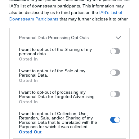
Předchozí článek
Následující článek
IAB’s list of downstream participants. This information may
Na Brdy v Orlově dohlíží jejich
Město opraví psí útulek v Lazci
also be disclosed by us to third parties on the
IAB’s List of
vládce Fabián
Downstream Participants
that may further disclose it to other
third parties.
Personal Data Processing Opt Outs
SOUVISEJÍCÍ ČLÁNKY
VÍCE OD AUTORA
I want to opt-out of the Sharing of my
personal data.
Opted In
Většina koupališť na Příbramsku nabízí
výborné podmínky. Horší voda je jen na
I want to opt-out of the Sale of my
Personal Data.
Živohošti
Zpravodajství
Opted In
I want to opt-out of processing my
Příbram modernizuje parkovací automaty.
Personal Data for Targeted Advertising.
Přibudou i tři nové poblíž Svaté Hory
Opted In
Zpravodajství
I want to opt-out of Collection, Use,
Retention, Sale, and/or Sharing of my
Středočeský kraj upravil pravidla soutěže.
Personal Data that Is Unrelated with the
Purposes for which it was collected.
Obce nově získají body i za předcházení
Opted Out
vzniku odpadu
Zpravodajství