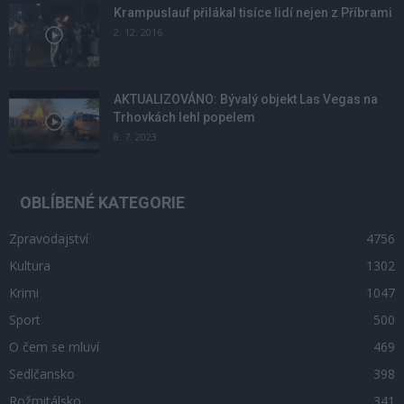
Krampuslauf přilákal tisíce lidí nejen z Příbrami
2. 12. 2016
AKTUALIZOVÁNO: Bývalý objekt Las Vegas na
Trhovkách lehl popelem
8. 7. 2023
OBLÍBENÉ KATEGORIE
Zpravodajství
4756
Kultura
1302
Krimi
1047
Sport
500
O čem se mluví
469
Sedlčansko
398
Rožmitálsko
341