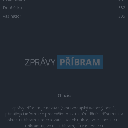
Dobříšsko
332
Váš názor
305
O nás
Zprávy Příbram je nezávislý zpravodajský webový portál,
přinášející informace především o aktuálním dění v Příbrami a v
okresu Příbram. Provozovatel: Radek Ctibor, Smetanova 317,
Příbram III, 26101 Příbram, IČO: 63799731