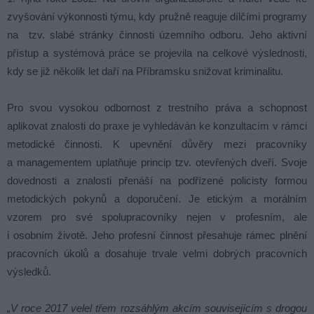
zvyšování výkonnosti týmu, kdy pružně reaguje dílčími programy
na tzv. slabé stránky činnosti územního odboru. Jeho aktivní
přístup a systémová práce se projevila na celkové výslednosti,
kdy se již několik let daří na Příbramsku snižovat kriminalitu.
Pro svou vysokou odbornost z trestního práva a schopnost
aplikovat znalosti do praxe je vyhledáván ke konzultacím v rámci
metodické činnosti. K upevnění důvěry mezi pracovníky
a managementem uplatňuje princip tzv. otevřených dveří. Svoje
dovednosti a znalosti přenáší na podřízené policisty formou
metodických pokynů a doporučení. Je etickým a morálním
vzorem pro své spolupracovníky nejen v profesním, ale
i osobním životě. Jeho profesní činnost přesahuje rámec plnění
pracovních úkolů a dosahuje trvale velmi dobrých pracovních
výsledků.
„V roce 2017 velel třem rozsáhlým akcím souvisejícím s drogou