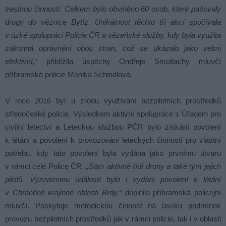
trestnou činností. Celkem bylo obviněno 60 osob, které pašovaly
drogy do věznice Bytíz. Unikátnost těchto tří akcí spočívala
v úzké spolupráci Policie ČR a vězeňské služby, kdy byla využita
zákonná oprávnění obou stran, což se ukázalo jako velmi
efektivní,“
přiblížila úspěchy Ondřeje Smotlachy mluvčí
příbramské policie Monika Schindlová.
V roce 2016 byl u zrodu využívání bezpilotních prostředků
středočeské policie. Výsledkem aktivní spolupráce s Úřadem pro
civilní letectví a Leteckou službou PČR bylo získání povolení
k létání a povolení k provozování leteckých činností pro vlastní
potřebu, kdy tato povolení byla vydána jako prvnímu útvaru
v rámci celé Police ČR.
„Sám aktivně řídí drony a také tým jejich
pilotů. Významnou událostí bylo i vydání povolení k létání
v Chráněné krajinné oblasti Brdy,“
doplnila příbramská policejní
mluvčí. Poskytuje metodickou činnost na úseku podmínek
provozu bezpilotních prostředků jak v rámci policie, tak i v oblasti