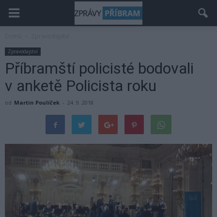
Domů
Zpravodajství
Zpravodajství
Příbramští policisté bodovali
v anketě Policista roku
od
Martin Poulíček
-
24. 9. 2018