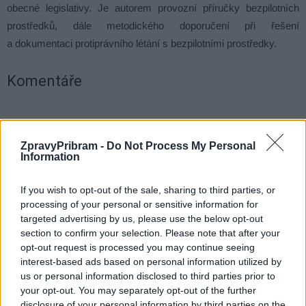
obecné legislativy. Je autorem provozní příručky bezpilotních
prostředků, dále metodického doporučení při řešení
a dokumentaci protiprávního létání s bezpilotními prostředky.
Komentáře
ZpravyPribram -
Do Not Process My Personal
TAGY
anketa
drogy
dron
Policie ČR
Policista roku
Information
Praha
Příbram
třetí místo
zátah
If you wish to opt-out of the sale, sharing to third parties, or
processing of your personal or sensitive information for
targeted advertising by us, please use the below opt-out
section to confirm your selection. Please note that after your
opt-out request is processed you may continue seeing
interest-based ads based on personal information utilized by
us or personal information disclosed to third parties prior to
your opt-out. You may separately opt-out of the further
disclosure of your personal information by third parties on the