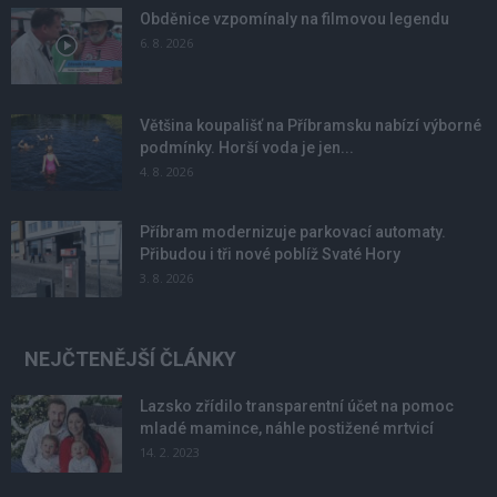
Obděnice vzpomínaly na filmovou legendu
6. 8. 2026
Většina koupališť na Příbramsku nabízí výborné
podmínky. Horší voda je jen...
4. 8. 2026
Příbram modernizuje parkovací automaty.
Přibudou i tři nové poblíž Svaté Hory
3. 8. 2026
NEJČTENĚJŠÍ ČLÁNKY
Lazsko zřídilo transparentní účet na pomoc
mladé mamince, náhle postižené mrtvicí
14. 2. 2023