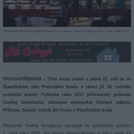
Plukovník Smotlacha přebírá cenu za 3. místo v anketě Policista roku. Foto: Policie ČR
PRAHA/PŘÍBRAM – Třetí místo získal v pátek 21. září se ve
Španělském sále Pražského hradu v rámci již 18. ročníku
prestižní ankety Policista roku 2017 příbramský policista
Ondřej Smotlacha, zástupce vedoucího Územní odboru
Příbram. Soutěž vyhrál Jiří Franz z Plzeňského kraje.
Plukovník Ondřej Smotlacha nastoupil do služebního poměru
1. října roku 2002. Na úrovni organizátorské a řídící vede ke