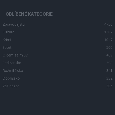
OBLÍBENÉ KATEGORIE
Zpravodajství
4756
Kultura
1302
Krimi
1047
Sport
500
O čem se mluví
469
Sedlčansko
398
Rožmitálsko
341
Dobříšsko
332
Váš názor
305