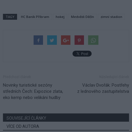
TAGY
HC Baník Příbram
hokej
Medvědi Děčín
zimní stadion
Předchozí článek
Následující článek
Novinky turistické sezóny
Václav Dvořák: Postřehy
středních Čech: Expozice zlata,
z lednového zastupitelstva
eko kemp nebo velikáni hudby
SOUVISEJÍCÍ ČLÁNKY
VÍCE OD AUTORA