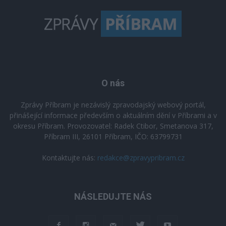
O nás
Zprávy Příbram je nezávislý zpravodajský webový portál,
přinášející informace především o aktuálním dění v Příbrami a v
okresu Příbram. Provozovatel: Radek Ctibor, Smetanova 317,
Příbram III, 26101 Příbram, IČO: 63799731
Kontaktujte nás:
redakce@zpravypribram.cz
NÁSLEDUJTE NÁS