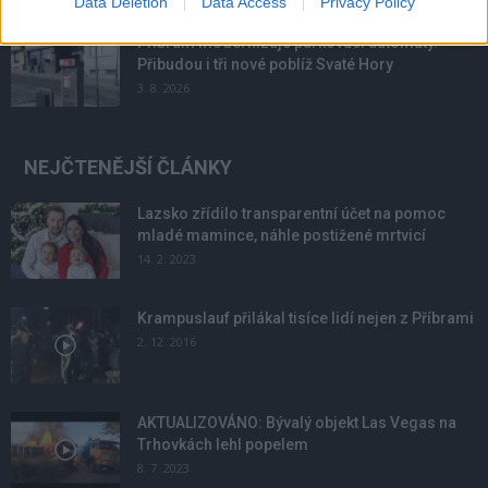
Data Deletion
Data Access
Privacy Policy
Příbram modernizuje parkovací automaty.
Přibudou i tři nové poblíž Svaté Hory
3. 8. 2026
NEJČTENĚJŠÍ ČLÁNKY
Lazsko zřídilo transparentní účet na pomoc
mladé mamince, náhle postižené mrtvicí
14. 2. 2023
Krampuslauf přilákal tisíce lidí nejen z Příbrami
2. 12. 2016
AKTUALIZOVÁNO: Bývalý objekt Las Vegas na
Trhovkách lehl popelem
8. 7. 2023