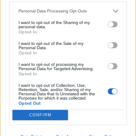
Personal Data Processing Opt Outs
I want to opt-out of the Sharing of my
personal data.
Opted In
I want to opt-out of the Sale of my
Personal Data.
Opted In
I want to opt-out of processing my
Personal Data for Targeted Advertising.
Opted In
NOVINKY
I want to opt-out of Collection, Use,
Retention, Sale, and/or Sharing of my
Obděnice vzpomínaly na filmovou legendu
Personal Data that Is Unrelated with the
6. 8. 2026
Purposes for which it was collected.
Opted Out
CONFIRM
Většina koupališť na Příbramsku nabízí výborné
podmínky. Horší voda je jen...
4. 8. 2026