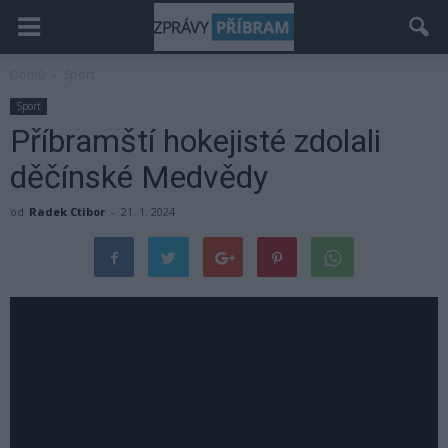
Domů
Sport
Sport
Příbramští hokejisté zdolali
děčínské Medvědy
od
Radek Ctibor
-
21. 1. 2024