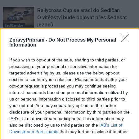
Rallycross Cup se vrací do Sedlčan.
O vítězství bude bojovat přes šedesát
jezdců
Sedlčansko
Daniel Rosenbaum potřeboval změnit
ZpravyPribram -
Do Not Process My Personal
Information
prostředí. Teď bude naším soupeřem,
říká jeho otec
Rozhovory
If you wish to opt-out of the sale, sharing to third parties, or
processing of your personal or sensitive information for
Dan Rosenbaum bilancuje sezonu
targeted advertising by us, please use the below opt-out
volejbalistů i změny v týmu. Cílem zůstává
section to confirm your selection. Please note that after your
play off
Sport
opt-out request is processed you may continue seeing
interest-based ads based on personal information utilized by
us or personal information disclosed to third parties prior to
your opt-out. You may separately opt-out of the further
disclosure of your personal information by third parties on the
IAB’s list of downstream participants. This information may
also be disclosed by us to third parties on the
IAB’s List of
Downstream Participants
that may further disclose it to other
third parties.