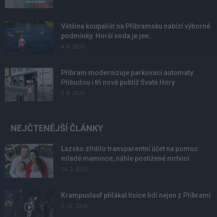
Většina koupališť na Příbramsku nabízí výborné
podmínky. Horší voda je jen...
4. 8. 2026
Příbram modernizuje parkovací automaty.
Přibudou i tři nové poblíž Svaté Hory
3. 8. 2026
NEJČTENĚJŠÍ ČLÁNKY
Lazsko zřídilo transparentní účet na pomoc
mladé mamince, náhle postižené mrtvicí
14. 2. 2023
Krampuslauf přilákal tisíce lidí nejen z Příbrami
2. 12. 2016