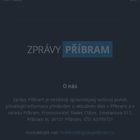
O nás
Zprávy Příbram je nezávislý zpravodajský webový portál,
přinášející informace především o aktuálním dění v Příbrami a v
okresu Příbram. Provozovatel: Radek Ctibor, Smetanova 317,
Příbram III, 26101 Příbram, IČO: 63799731
Kontaktujte nás:
redakce@zpravypribram.cz