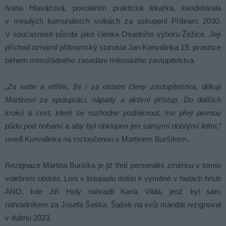
Ivana Hlaváčová, povoláním praktická lékařka, kandidovala
v minulých komunálních volbách za uskupení Příbram 2030.
V současnosti působí jako členka Osadního výboru Žežice. Její
příchod oznámil příbramský starosta Jan Konvalinka 19. prosince
během mimořádného zasedání městského zastupitelstva.
„Za sebe a věřím, že i za ostatní členy zastupitelstva, děkuji
Martinovi za spolupráci, nápady a aktivní přístup. Do dalších
kroků a cest, které se rozhodne podniknout, mu přeji pevnou
půdu pod nohami a aby byl obklopen jen samými dobrými lidmi,“
uvedl Konvalinka na rozloučenou s Martinem Buršíkem.
Rezignace Martina Buršíka je již třetí personální změnou v tomto
volebním období. Loni v listopadu došlo k výměně v řadách hnutí
ANO, kde Jiří Holý nahradil Karla Vilda, jenž byl sám
náhradníkem za Josefa Šaška. Šašek na svůj mandát rezignoval
v dubnu 2023.