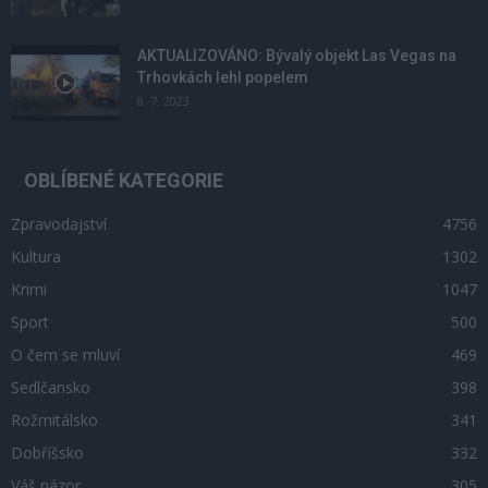
AKTUALIZOVÁNO: Bývalý objekt Las Vegas na
Trhovkách lehl popelem
8. 7. 2023
OBLÍBENÉ KATEGORIE
Zpravodajství
4756
Kultura
1302
Krimi
1047
Sport
500
O čem se mluví
469
Sedlčansko
398
Rožmitálsko
341
Dobříšsko
332
Váš názor
305