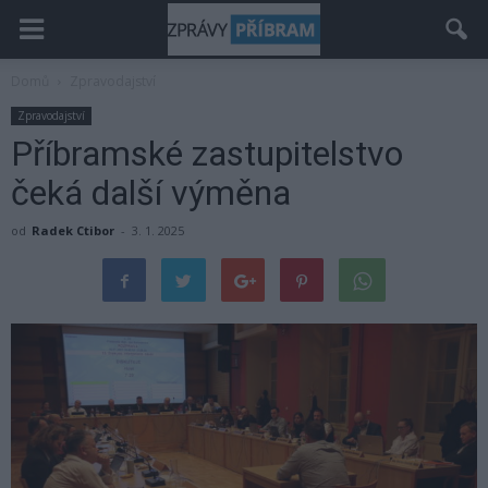
Domů
Zpravodajství
Zpravodajství
Příbramské zastupitelstvo
čeká další výměna
od
Radek Ctibor
-
3. 1. 2025