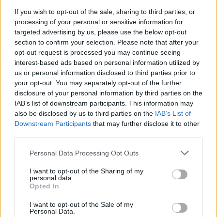
If you wish to opt-out of the sale, sharing to third parties, or
processing of your personal or sensitive information for
SOUVISEJÍCÍ ČLÁNKY
targeted advertising by us, please use the below opt-out
section to confirm your selection. Please note that after your
VÍCE OD AUTORA
opt-out request is processed you may continue seeing
interest-based ads based on personal information utilized by
Většina koupališť na Příbramsku nabízí
us or personal information disclosed to third parties prior to
výborné podmínky. Horší voda je jen na
your opt-out. You may separately opt-out of the further
Živohošti
disclosure of your personal information by third parties on the
Zpravodajství
IAB’s list of downstream participants. This information may
also be disclosed by us to third parties on the
IAB’s List of
Příbram modernizuje parkovací automaty.
Downstream Participants
that may further disclose it to other
Přibudou i tři nové poblíž Svaté Hory
third parties.
Zpravodajství
Personal Data Processing Opt Outs
Středočeský kraj upravil pravidla soutěže.
I want to opt-out of the Sharing of my
Obce nově získají body i za předcházení
personal data.
vzniku odpadu
Opted In
Zpravodajství
I want to opt-out of the Sale of my
Personal Data.