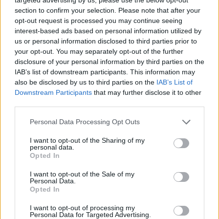
Většina koupališť na Příbramsku nabízí
section to confirm your selection. Please note that after your
výborné podmínky. Horší voda je jen na
opt-out request is processed you may continue seeing
Živohošti
Zpravodajství
interest-based ads based on personal information utilized by
us or personal information disclosed to third parties prior to
your opt-out. You may separately opt-out of the further
Příbram modernizuje parkovací automaty.
disclosure of your personal information by third parties on the
Přibudou i tři nové poblíž Svaté Hory
IAB’s list of downstream participants. This information may
Zpravodajství
also be disclosed by us to third parties on the
IAB’s List of
Downstream Participants
that may further disclose it to other
Středočeský kraj upravil pravidla soutěže.
third parties.
Obce nově získají body i za předcházení
vzniku odpadu
Personal Data Processing Opt Outs
Zpravodajství
I want to opt-out of the Sharing of my
personal data.
Opted In
I want to opt-out of the Sale of my
Personal Data.
Opted In
I want to opt-out of processing my
Personal Data for Targeted Advertising.