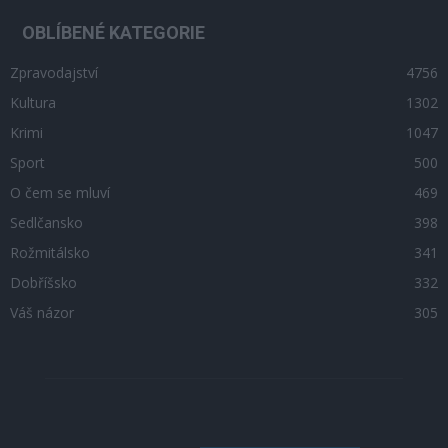
OBLÍBENÉ KATEGORIE
Zpravodajství
4756
Kultura
1302
Krimi
1047
Sport
500
O čem se mluví
469
Sedlčansko
398
Rožmitálsko
341
Dobříšsko
332
Váš názor
305