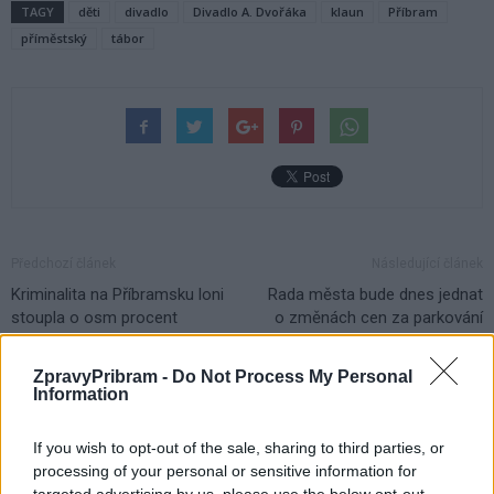
TAGY
děti
divadlo
Divadlo A. Dvořáka
klaun
Příbram
příměstský
tábor
Předchozí článek
Následující článek
Kriminalita na Příbramsku loni
Rada města bude dnes jednat
stoupla o osm procent
o změnách cen za parkování
v Příbrami
ZpravyPribram -
Do Not Process My Personal
Information
SOUVISEJÍCÍ ČLÁNKY
If you wish to opt-out of the sale, sharing to third parties, or
VÍCE OD AUTORA
processing of your personal or sensitive information for
targeted advertising by us, please use the below opt-out