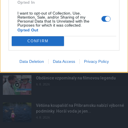
Opted In
I want to opt-out of Collection, Use,
Retention, Sale, and/or Sharing of my
Personal Data that Is Unrelated with the
Purposes for which it was collected.
Opted Out
CONFIRM
Data Deletion
Data Access
Privacy Policy
NOVINKY
Obděnice vzpomínaly na filmovou legendu
6. 8. 2026
Většina koupališť na Příbramsku nabízí výborné
podmínky. Horší voda je jen...
4. 8. 2026