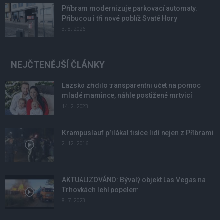
Příbram modernizuje parkovací automaty.
Přibudou i tři nové poblíž Svaté Hory
3. 8. 2026
NEJČTENĚJŠÍ ČLÁNKY
Lazsko zřídilo transparentní účet na pomoc
mladé mamince, náhle postižené mrtvicí
14. 2. 2023
Krampuslauf přilákal tisíce lidí nejen z Příbrami
2. 12. 2016
AKTUALIZOVÁNO: Bývalý objekt Las Vegas na
Trhovkách lehl popelem
8. 7. 2023