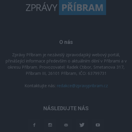
O nás
Zprávy Příbram je nezávislý zpravodajský webový portál,
přinášející informace především o aktuálním dění v Příbrami a v
okresu Příbram. Provozovatel: Radek Ctibor, Smetanova 317,
Příbram III, 26101 Příbram, IČO: 63799731
Kontaktujte nás:
redakce@zpravypribram.cz
NÁSLEDUJTE NÁS