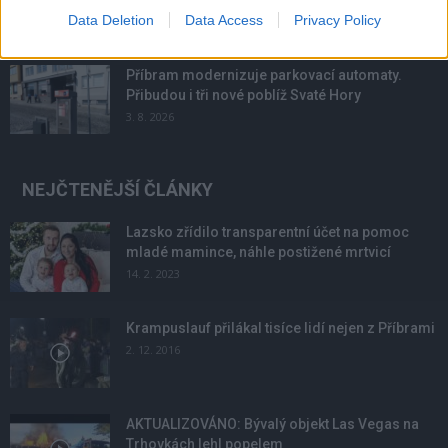
Data Deletion
Data Access
Privacy Policy
4. 8. 2026
Příbram modernizuje parkovací automaty.
Přibudou i tři nové poblíž Svaté Hory
3. 8. 2026
NEJČTENĚJŠÍ ČLÁNKY
Lazsko zřídilo transparentní účet na pomoc
mladé mamince, náhle postižené mrtvicí
14. 2. 2023
Krampuslauf přilákal tisíce lidí nejen z Příbrami
2. 12. 2016
AKTUALIZOVÁNO: Bývalý objekt Las Vegas na
Trhovkách lehl popelem