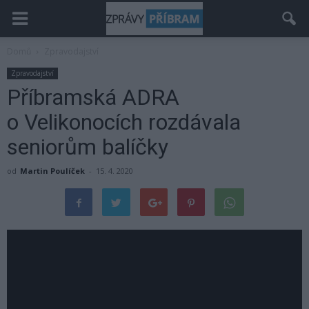
Domů
Zpravodajství
Zpravodajství
Příbramská ADRA
o Velikonocích rozdávala
seniorům balíčky
od
Martin Poulíček
-
15. 4. 2020