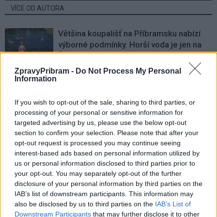
VÍCE OD AUTORA
Většina koupališť na Příbramsku nabízí
výborné podmínky. Horší voda je jen na
Živohošti
Zpravodajství
ZpravyPribram -
Do Not Process My Personal
Information
Příbram modernizuje parkovací automaty.
Přibudou i tři nové poblíž Svaté Hory
If you wish to opt-out of the sale, sharing to third parties, or
Zpravodajství
processing of your personal or sensitive information for
targeted advertising by us, please use the below opt-out
Středočeský kraj upravil pravidla soutěže.
section to confirm your selection. Please note that after your
Obce nově získají body i za předcházení
opt-out request is processed you may continue seeing
vzniku odpadu
Zpravodajství
interest-based ads based on personal information utilized by
us or personal information disclosed to third parties prior to
your opt-out. You may separately opt-out of the further
disclosure of your personal information by third parties on the
IAB’s list of downstream participants. This information may
also be disclosed by us to third parties on the
IAB’s List of
Downstream Participants
that may further disclose it to other