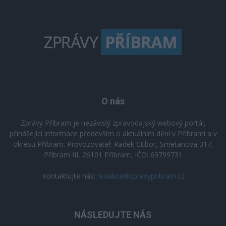
O nás
Zprávy Příbram je nezávislý zpravodajský webový portál,
přinášející informace především o aktuálním dění v Příbrami a v
okresu Příbram. Provozovatel: Radek Ctibor, Smetanova 317,
Příbram III, 26101 Příbram, IČO: 63799731
Kontaktujte nás:
redakce@zpravypribram.cz
NÁSLEDUJTE NÁS