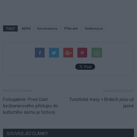
TAGY
ADRA
koronavirus
Příbram
Velikonoce
Předchozí článek
Následující článek
Fotogalerie: První část
Turistické trasy v Brdech jsou už
bezbarierového přístupu do
jasné
kulturního domu je hotový
SOUVISEJÍCÍ ČLÁNKY