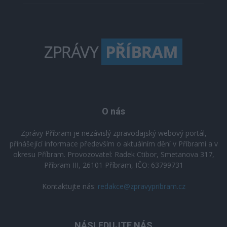
O nás
Zprávy Příbram je nezávislý zpravodajský webový portál,
přinášející informace především o aktuálním dění v Příbrami a v
okresu Příbram. Provozovatel: Radek Ctibor, Smetanova 317,
Příbram III, 26101 Příbram, IČO: 63799731
Kontaktujte nás:
redakce@zpravypribram.cz
NÁSLEDUJTE NÁS