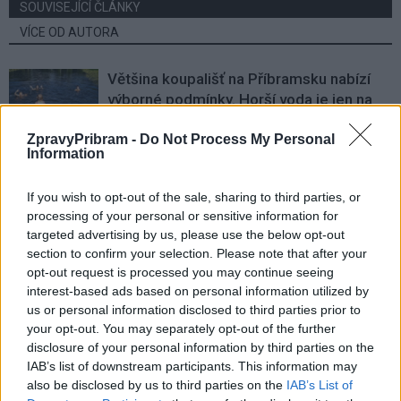
SOUVISEJÍCÍ ČLÁNKY
VÍCE OD AUTORA
Většina koupališť na Příbramsku nabízí
výborné podmínky. Horší voda je jen na
Živohošti
Zpravodajství
ZpravyPribram -
Do Not Process My Personal
Information
Příbram modernizuje parkovací automaty.
Přibudou i tři nové poblíž Svaté Hory
If you wish to opt-out of the sale, sharing to third parties, or
Zpravodajství
processing of your personal or sensitive information for
targeted advertising by us, please use the below opt-out
Středočeský kraj upravil pravidla soutěže.
section to confirm your selection. Please note that after your
Obce nově získají body i za předcházení
opt-out request is processed you may continue seeing
vzniku odpadu
interest-based ads based on personal information utilized by
Zpravodajství
us or personal information disclosed to third parties prior to
your opt-out. You may separately opt-out of the further
disclosure of your personal information by third parties on the
IAB’s list of downstream participants. This information may
also be disclosed by us to third parties on the
IAB’s List of