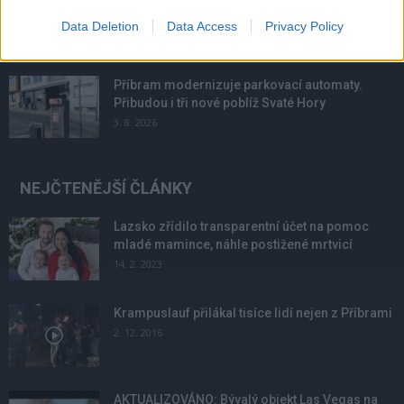
podmínky. Horší voda je jen...
Data Deletion
Data Access
Privacy Policy
4. 8. 2026
Příbram modernizuje parkovací automaty.
Přibudou i tři nové poblíž Svaté Hory
3. 8. 2026
NEJČTENĚJŠÍ ČLÁNKY
Lazsko zřídilo transparentní účet na pomoc
mladé mamince, náhle postižené mrtvicí
14. 2. 2023
Krampuslauf přilákal tisíce lidí nejen z Příbrami
2. 12. 2016
AKTUALIZOVÁNO: Bývalý objekt Las Vegas na