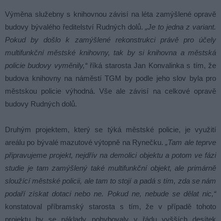
Výměna služebny s knihovnou závisí na léta zamýšlené opravě
budovy bývalého ředitelství Rudných dolů.
„Je to jedna z variant.
Pokud by došlo k zamýšlené rekonstrukci právě pro účely
multifunkční městské knihovny, tak by si knihovna a městská
policie budovy vyměnily,“
říká starosta Jan Konvalinka s tím, že
budova knihovny na náměstí TGM by podle jeho slov byla pro
městskou policie výhodná. Vše ale závisí na celkové opravě
budovy Rudných dolů.
Druhým projektem, který se týká městské policie, je využití
areálu po bývalé mazutové výtopně na Rynečku.
„Tam ale teprve
připravujeme projekt, nejdřív na demolici objektu a potom ve fázi
studie je tam zamýšlený také multifunkční objekt, ale primárně
sloužící městské policii, ale tam to stojí a padá s tím, zda se nám
podaří získat dotaci nebo ne. Pokud ne, nebude se dělat nic,“
konstatoval příbramský starosta s tím, že v případě tohoto
projektu by se náklady pohybovaly v řádu vyšších desítek