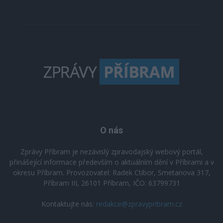
O nás
Zprávy Příbram je nezávislý zpravodajský webový portál,
přinášející informace především o aktuálním dění v Příbrami a v
okresu Příbram. Provozovatel: Radek Ctibor, Smetanova 317,
Příbram III, 26101 Příbram, IČO: 63799731
Kontaktujte nás:
redakce@zpravypribram.cz