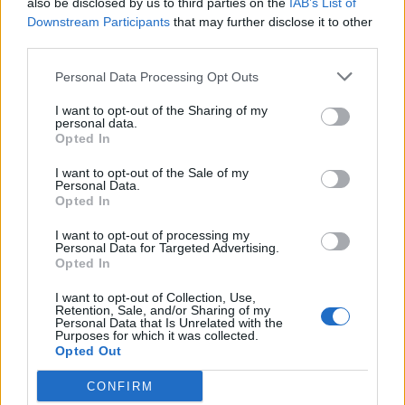
also be disclosed by us to third parties on the
IAB’s List of
Downstream Participants
that may further disclose it to other
third parties.
SOUVISEJÍCÍ ČLÁNKY
VÍCE OD AUTORA
Personal Data Processing Opt Outs
I want to opt-out of the Sharing of my
Většina koupališť na Příbramsku nabízí
personal data.
výborné podmínky. Horší voda je jen na
Opted In
Živohošti
Zpravodajství
I want to opt-out of the Sale of my
Personal Data.
Opted In
Příbram modernizuje parkovací automaty.
Přibudou i tři nové poblíž Svaté Hory
I want to opt-out of processing my
Personal Data for Targeted Advertising.
Zpravodajství
Opted In
Středočeský kraj upravil pravidla soutěže.
I want to opt-out of Collection, Use,
Obce nově získají body i za předcházení
Retention, Sale, and/or Sharing of my
Personal Data that Is Unrelated with the
vzniku odpadu
Purposes for which it was collected.
Zpravodajství
Opted Out
CONFIRM