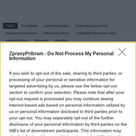
TAGY
browfield
Jan Konvalinka
Knihovna Jana Drdy
mazutová výtopna
městská policie
ředitelství Rudných dolů
rekonstrukce
Ryneček
výměna
ZpravyPribram -
Do Not Process My Personal
Information
If you wish to opt-out of the sale, sharing to third parties, or
processing of your personal or sensitive information for
targeted advertising by us, please use the below opt-out
section to confirm your selection. Please note that after your
opt-out request is processed you may continue seeing
Předchozí článek
Následující článek
interest-based ads based on personal information utilized by
Divadelníci zavítali do Bedny.
Rekonstrukce trati Příbram–
us or personal information disclosed to third parties prior to
Společně oprašují úspěšnou hru
Zdice nabírá zpoždění,
your opt-out. You may separately opt-out of the further
dokončení je plánováno na jaro
disclosure of your personal information by third parties on the
příštího roku
IAB’s list of downstream participants. This information may