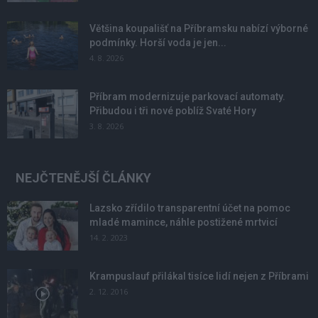
Většina koupališť na Příbramsku nabízí výborné
podmínky. Horší voda je jen...
4. 8. 2026
Příbram modernizuje parkovací automaty.
Přibudou i tři nové poblíž Svaté Hory
3. 8. 2026
NEJČTENĚJŠÍ ČLÁNKY
Lazsko zřídilo transparentní účet na pomoc
mladé mamince, náhle postižené mrtvicí
14. 2. 2023
Krampuslauf přilákal tisíce lidí nejen z Příbrami
2. 12. 2016