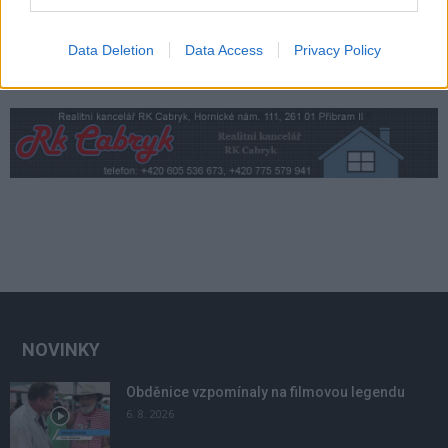
Data Deletion
Data Access
Privacy Policy
NOVINKY
Obděnice vzpomínaly na filmovou legendu
6. 8. 2026