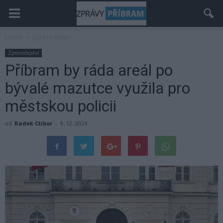
Domů
Zpravodajství
Zpravodajství
Příbram by ráda areál po
bývalé mazutce využila pro
městskou policii
od
Radek Ctibor
-
9. 12. 2024