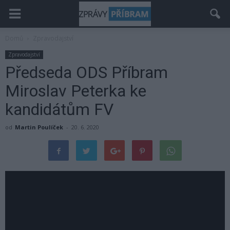
Domů
Zpravodajství
Zpravodajství
Předseda ODS Příbram
Miroslav Peterka ke
kandidátům FV
od
Martin Poulíček
-
20. 6. 2020