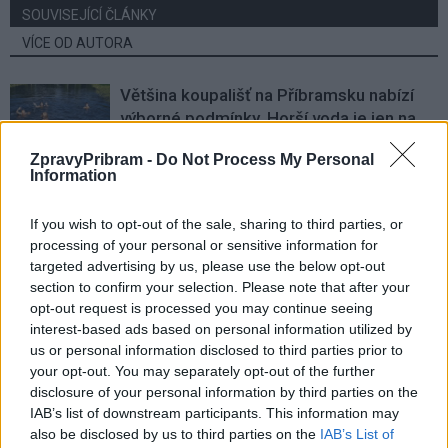
SOUVISEJÍCÍ ČLÁNKY
VÍCE OD AUTORA
Většina koupališť na Příbramsku nabízí
výborné podmínky. Horší voda je jen na
Živohošti
Zpravodajství
ZpravyPribram -
Do Not Process My Personal
Information
Příbram modernizuje parkovací automaty.
Přibudou i tři nové poblíž Svaté Hory
If you wish to opt-out of the sale, sharing to third parties, or
Zpravodajství
processing of your personal or sensitive information for
targeted advertising by us, please use the below opt-out
Středočeský kraj upravil pravidla soutěže.
section to confirm your selection. Please note that after your
opt-out request is processed you may continue seeing
Obce nově získají body i za předcházení
interest-based ads based on personal information utilized by
vzniku odpadu
Zpravodajství
us or personal information disclosed to third parties prior to
your opt-out. You may separately opt-out of the further
disclosure of your personal information by third parties on the
IAB’s list of downstream participants. This information may
also be disclosed by us to third parties on the
IAB’s List of