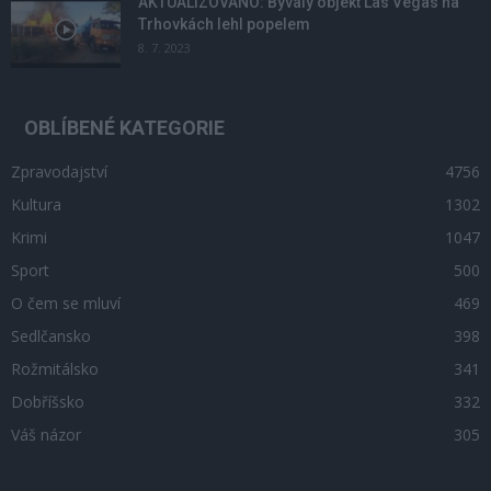
AKTUALIZOVÁNO: Bývalý objekt Las Vegas na
Trhovkách lehl popelem
8. 7. 2023
OBLÍBENÉ KATEGORIE
Zpravodajství
4756
Kultura
1302
Krimi
1047
Sport
500
O čem se mluví
469
Sedlčansko
398
Rožmitálsko
341
Dobříšsko
332
Váš názor
305