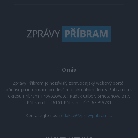
O nás
Zprávy Příbram je nezávislý zpravodajský webový portál,
přinášející informace především o aktuálním dění v Příbrami a v
okresu Příbram. Provozovatel: Radek Ctibor, Smetanova 317,
Příbram III, 26101 Příbram, IČO: 63799731
Kontaktujte nás:
redakce@zpravypribram.cz