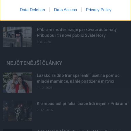
Většina koupališť na Příbramsku nabízí výborné
podmínky. Horší voda je jen...
Data Deletion
Data Access
Privacy Policy
4. 8. 2026
Příbram modernizuje parkovací automaty.
Přibudou i tři nové poblíž Svaté Hory
3. 8. 2026
NEJČTENĚJŠÍ ČLÁNKY
Lazsko zřídilo transparentní účet na pomoc
mladé mamince, náhle postižené mrtvicí
14. 2. 2023
Krampuslauf přilákal tisíce lidí nejen z Příbrami
2. 12. 2016