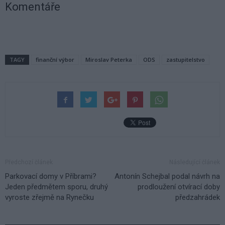
Komentáře
TAGY
finanční výbor
Miroslav Peterka
ODS
zastupitelstvo
Předchozí článek
Následující článek
Parkovací domy v Příbrami?
Antonín Schejbal podal návrh na
Jeden předmětem sporu, druhý
prodloužení otvírací doby
vyroste zřejmě na Rynečku
předzahrádek