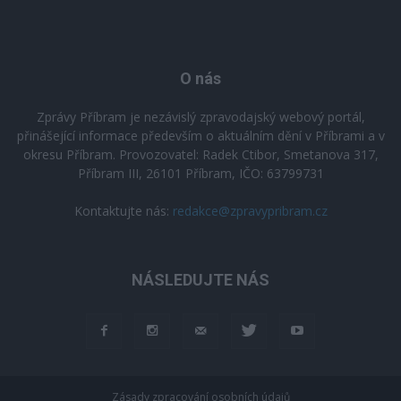
O nás
Zprávy Příbram je nezávislý zpravodajský webový portál,
přinášející informace především o aktuálním dění v Příbrami a v
okresu Příbram. Provozovatel: Radek Ctibor, Smetanova 317,
Příbram III, 26101 Příbram, IČO: 63799731
Kontaktujte nás:
redakce@zpravypribram.cz
NÁSLEDUJTE NÁS
Zásady zpracování osobních údajů