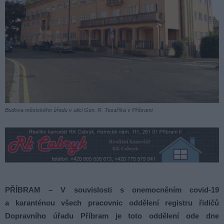
Budova městského úřadu v ulici Gen. R. Tesaříka v Příbrami
PŘÍBRAM – V souvislosti s onemocněním covid-19
a karanténou všech pracovnic oddělení registru řidičů
Dopravního úřadu Příbram je toto oddělení ode dne