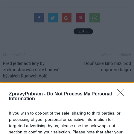
Předchozí článek
Následující článek
Před jedenácti lety byl
Dobříšské kino mizí pod
zrekonstruován sál v budově
náporem bagru
bývalých Rudných dolů
ZpravyPribram -
Do Not Process My Personal
SOUVISEJÍCÍ ČLÁNKY
Information
VÍCE OD AUTORA
If you wish to opt-out of the sale, sharing to third parties, or
processing of your personal or sensitive information for
Většina koupališť na Příbramsku nabízí
targeted advertising by us, please use the below opt-out
výborné podmínky. Horší voda je jen na
section to confirm your selection. Please note that after your