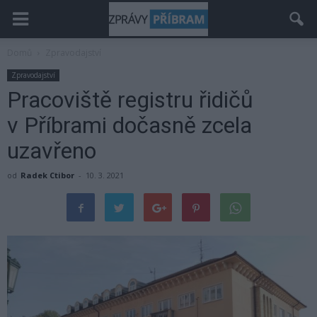
Domů
Zpravodajství
Zpravodajství
Pracoviště registru řidičů
v Příbrami dočasně zcela
uzavřeno
od
Radek Ctibor
-
10. 3. 2021