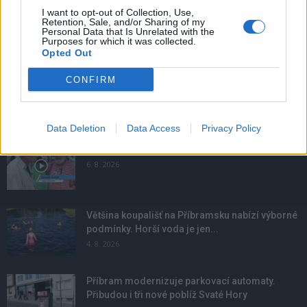
I want to opt-out of Collection, Use,
Retention, Sale, and/or Sharing of my
Personal Data that Is Unrelated with the
Purposes for which it was collected.
Opted Out
CONFIRM
NOVINKY
Data Deletion
Data Access
Privacy Policy
Obděnice vzpomínaly na filmovou legendu
6. 8. 2026
Většina koupališť na Příbramsku nabízí výborné
podmínky. Horší voda je jen...
4. 8. 2026
Příbram modernizuje parkovací automaty.
Přibudou i tři nové poblíž Svaté Hory