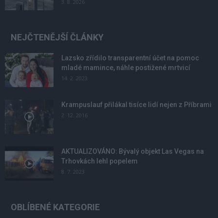
3. 8. 2026
NEJČTENĚJŠÍ ČLÁNKY
Lazsko zřídilo transparentní účet na pomoc
mladé mamince, náhle postižené mrtvicí
14. 2. 2023
Krampuslauf přilákal tisíce lidí nejen z Příbrami
2. 12. 2016
AKTUALIZOVÁNO: Bývalý objekt Las Vegas na
Trhovkách lehl popelem
8. 7. 2023
OBLÍBENÉ KATEGORIE