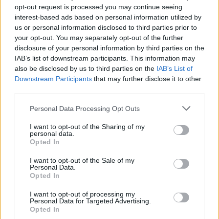
Živohošti
Zpravodajství
opt-out request is processed you may continue seeing
interest-based ads based on personal information utilized by
Příbram modernizuje parkovací automaty.
us or personal information disclosed to third parties prior to
Přibudou i tři nové poblíž Svaté Hory
your opt-out. You may separately opt-out of the further
disclosure of your personal information by third parties on the
Zpravodajství
IAB’s list of downstream participants. This information may
also be disclosed by us to third parties on the
IAB’s List of
Středočeský kraj upravil pravidla soutěže.
Downstream Participants
that may further disclose it to other
Obce nově získají body i za předcházení
third parties.
vzniku odpadu
Zpravodajství
Personal Data Processing Opt Outs
I want to opt-out of the Sharing of my
personal data.
Opted In
I want to opt-out of the Sale of my
Personal Data.
Opted In
I want to opt-out of processing my
Personal Data for Targeted Advertising.
Opted In