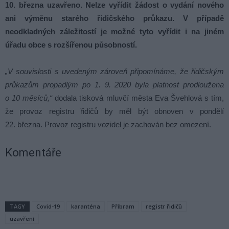
10. března uzavřeno. Nelze vyřídit žádost o vydání nového
ani výměnu starého řidičského průkazu. V případě
neodkladných záležitostí je možné tyto vyřídit i na jiném
úřadu obce s rozšířenou působností.
„V souvislosti s uvedeným zároveň připomínáme, že řidičským
průkazům propadlým po 1. 9. 2020 byla platnost prodloužena
o 10 měsíců,“
dodala tisková mluvčí města Eva Švehlová s tím,
že provoz registru řidičů by měl být obnoven v pondělí
22. března. Provoz registru vozidel je zachován bez omezení.
Komentáře
TAGY
Covid-19
karanténa
Příbram
registr řidičů
uzavření