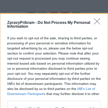
ZpravyPribram -
Do Not Process My Personal
Information
If you wish to opt-out of the sale, sharing to third parties, or
processing of your personal or sensitive information for
Předchozí článek
Následující článek
targeted advertising by us, please use the below opt-out
Jak bude letos jezdit turistický
V sobotu na hasičský ples do
section to confirm your selection. Please note that after your
vláček
Obecnice, ten budou moderovat
opt-out request is processed you may continue seeing
naši redaktoři
interest-based ads based on personal information utilized by
us or personal information disclosed to third parties prior to
your opt-out. You may separately opt-out of the further
disclosure of your personal information by third parties on the
SOUVISEJÍCÍ ČLÁNKY
IAB’s list of downstream participants. This information may
VÍCE OD AUTORA
also be disclosed by us to third parties on the
IAB’s List of
Downstream Participants
that may further disclose it to other
third parties.
Většina koupališť na Příbramsku nabízí
výborné podmínky. Horší voda je jen na