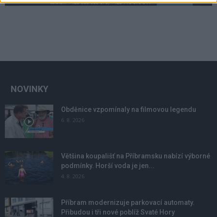
NOVINKY
Obděnice vzpomínaly na filmovou legendu
6. 8. 2026
Většina koupališť na Příbramsku nabízí výborné
podmínky. Horší voda je jen...
4. 8. 2026
Příbram modernizuje parkovací automaty.
Přibudou i tři nové poblíž Svaté Hory