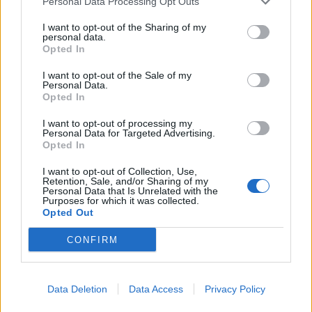
Personal Data Processing Opt Outs
Živohošti
Zpravodajství
I want to opt-out of the Sharing of my
personal data.
Příbram modernizuje parkovací automaty.
Opted In
Přibudou i tři nové poblíž Svaté Hory
I want to opt-out of the Sale of my
Zpravodajství
Personal Data.
Opted In
Středočeský kraj upravil pravidla soutěže.
I want to opt-out of processing my
Obce nově získají body i za předcházení
Personal Data for Targeted Advertising.
vzniku odpadu
Zpravodajství
Opted In
I want to opt-out of Collection, Use,
Retention, Sale, and/or Sharing of my
Personal Data that Is Unrelated with the
Purposes for which it was collected.
Opted Out
CONFIRM
Data Deletion
Data Access
Privacy Policy