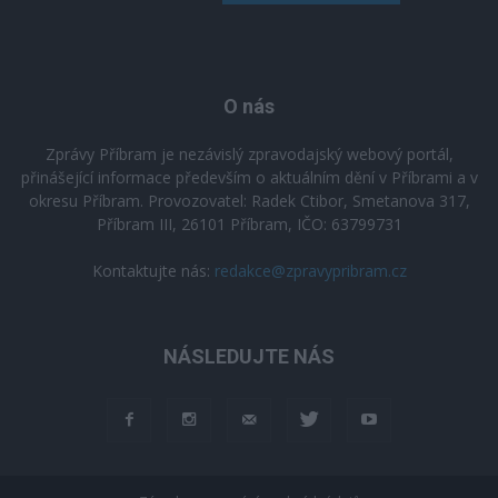
O nás
Zprávy Příbram je nezávislý zpravodajský webový portál,
přinášející informace především o aktuálním dění v Příbrami a v
okresu Příbram. Provozovatel: Radek Ctibor, Smetanova 317,
Příbram III, 26101 Příbram, IČO: 63799731
Kontaktujte nás:
redakce@zpravypribram.cz
NÁSLEDUJTE NÁS