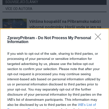
SOUVISEJÍCÍ ČLÁNKY
VÍCE OD AUTORA
Většina koupališť na Příbramsku nabízí
výborné podmínky. Horší voda je jen na
Živohošti
Zpravodajství
ZpravyPribram -
Do Not Process My Personal
Information
Příbram modernizuje parkovací automaty.
Přibudou i tři nové poblíž Svaté Hory
If you wish to opt-out of the sale, sharing to third parties, or
Zpravodajství
processing of your personal or sensitive information for
targeted advertising by us, please use the below opt-out
Středočeský kraj upravil pravidla soutěže.
section to confirm your selection. Please note that after your
Obce nově získají body i za předcházení
opt-out request is processed you may continue seeing
vzniku odpadu
interest-based ads based on personal information utilized by
Zpravodajství
us or personal information disclosed to third parties prior to
your opt-out. You may separately opt-out of the further
disclosure of your personal information by third parties on the
IAB’s list of downstream participants. This information may
also be disclosed by us to third parties on the
IAB’s List of