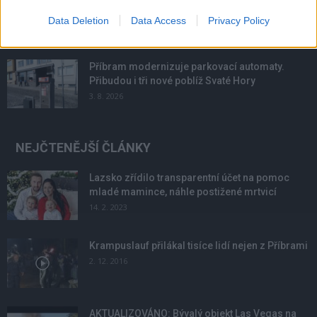
podmínky. Horší voda je jen...
Data Deletion
Data Access
Privacy Policy
4. 8. 2026
Příbram modernizuje parkovací automaty.
Přibudou i tři nové poblíž Svaté Hory
3. 8. 2026
NEJČTENĚJŠÍ ČLÁNKY
Lazsko zřídilo transparentní účet na pomoc
mladé mamince, náhle postižené mrtvicí
14. 2. 2023
Krampuslauf přilákal tisíce lidí nejen z Příbrami
2. 12. 2016
AKTUALIZOVÁNO: Bývalý objekt Las Vegas na