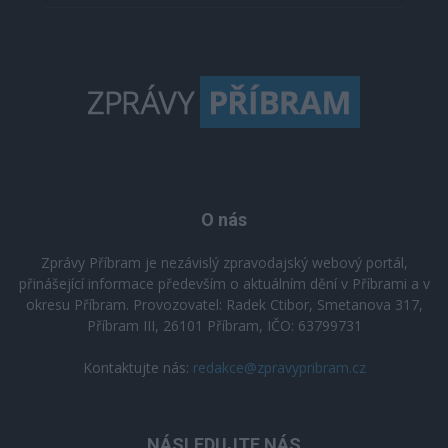
O nás
Zprávy Příbram je nezávislý zpravodajský webový portál,
přinášející informace především o aktuálním dění v Příbrami a v
okresu Příbram. Provozovatel: Radek Ctibor, Smetanova 317,
Příbram III, 26101 Příbram, IČO: 63799731
Kontaktujte nás:
redakce@zpravypribram.cz
NÁSLEDUJTE NÁS