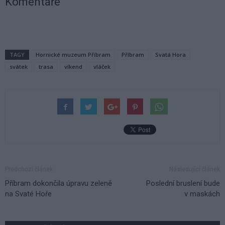
Komentáře
TAGY
Hornické muzeum Příbram
Příbram
Svatá Hora
svátek
trasa
víkend
vláček
Předchozí článek
Následující článek
Příbram dokončila úpravu zeleně
Poslední bruslení bude
na Svaté Hoře
v maskách