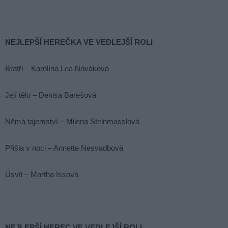
NEJLEPŠÍ HEREČKA VE VEDLEJŠÍ ROLI
Bratři – Karolína Lea Nováková
Její tělo – Denisa Barešová
Němá tajemství – Milena Steinmasslová
Přišla v noci – Annette Nesvadbová
Úsvit – Martha Issová
NEJLEPŠÍ HEREC VE VEDLEJŠÍ ROLI