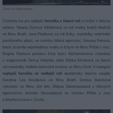
České sci-fi Bod obnovy.
Českého lva pro nejlepší
herečku v hlavní roli
si může v březnu
odnést: Tatiana Dyková Vilhelmová za roli matky bratrů Mašínů
ve filmu
Bratři
, Jana Plodková za roli Eriky, manželky veterináře
postiženého afázií, ve snímku
Němá tajemství
, Simona Peková,
která ztvárnila nepohodlnou matku a tchyni ve filmu
Přišla v noci
,
Regina Rázlová postavu ženy trpící Alzheimerovou chorobou
v tragikomedii
Tancuj Matyldo
, nebo Eliška Křenková za hlavní
roli manželky ředitele baťovské továrny ve filmu
Úsvit
. V kategorii
nejlepší herečka ve vedlejší roli
akademiky nejvíce zaujaly
Karolína Lea Nováková ve filmu
Bratři
, Denisa Barešová
výkonem ve filmu
Její tělo
, Milena Steinmasslová v
Němých
tajemstvích
, Annette Nesvadbová ve snímku
Přišla v noci
a Martha Issová v
Úsvitu
.