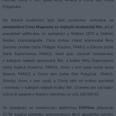
Pylypčuka.
Na tiskové konferenci byly také oznámeny nominace na
nestatutární Cenu Magnesia za nejlepší studentský́ film
, jež je
pravidelně udělována ve spolupráci s Mattoni 1873 a Státním
fondem kinematografie. Cenu mohou získat animované filmy
Deniska umřela
(režie Philippe Kastner, FAMU) a
Electra
(režie
Daria Kashcheeva, FAMU), které jsou zároveň nominovány
v kategorii nejlepší animovaný film, a krátké filmy
Doprovázení
(režie Vojtěch Konečný, FAMU),
Jsme v tom spolu
(režie Anna
Wowra, FAMU) a
Osmý den
(režie Petr Pylypčuk, FAMU).
Snímky
Jsme v tom spolu
a
Osmý den
se mohou pochlubit
i nominací v kategorii nejlepší krátký film. Ocenění pro začínající
tvůrce je spojené s finanční odměnou ve výši 100 000 Kč.
Ve spolupráci se streamovací platformou
DAFilms
připravuje
ČFTA tradiční přehlídku nominovaných filmů aktuálního ročníku