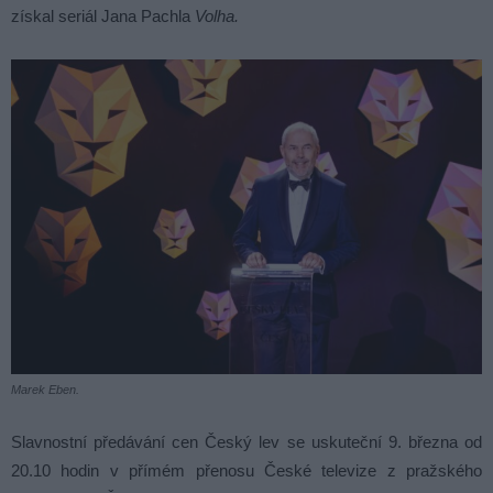
získal seriál Jana Pachla
Volha.
Marek Eben.
Slavnostní předávání cen Český lev se uskuteční 9. března od
20.10 hodin v přímém přenosu České televize z pražského