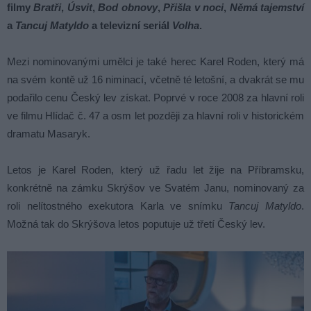
filmy
Bratři
,
Úsvit
,
Bod obnovy
,
Přišla v noci
,
Němá tajemství
a
Tancuj Matyldo
a televizní seriál
Volha
.
Mezi nominovanými umělci je také herec Karel Roden, který má
na svém kontě už 16 niminací, včetně té letošní, a dvakrát se mu
podařilo cenu Český lev získat. Poprvé v roce 2008 za hlavní roli
ve filmu Hlídač č. 47 a osm let později za hlavní roli v historickém
dramatu Masaryk.
Letos je Karel Roden, který už řadu let žije na Příbramsku,
konkrétně na zámku Skrýšov ve Svatém Janu, nominovaný za
roli nelítostného exekutora Karla ve snímku
Tancuj Matyldo
.
Možná tak do Skrýšova letos poputuje už třetí Český lev.