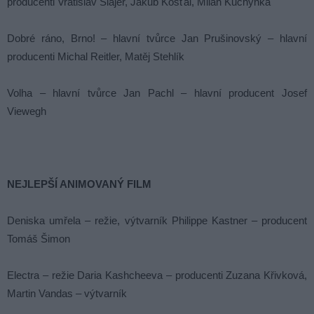
producenti Vratislav Šlajer, Jakub Košťál, Milan Kuchynka
Dobré ráno, Brno! – hlavní tvůrce Jan Prušinovský – hlavní
producenti Michal Reitler, Matěj Stehlík
Volha – hlavní tvůrce Jan Pachl – hlavní producent Josef
Viewegh
NEJLEPŠÍ ANIMOVANÝ FILM
Deniska umřela – režie, výtvarník Philippe Kastner – producent
Tomáš Šimon
Electra – režie Daria Kashcheeva – producenti Zuzana Křivková,
Martin Vandas – výtvarník