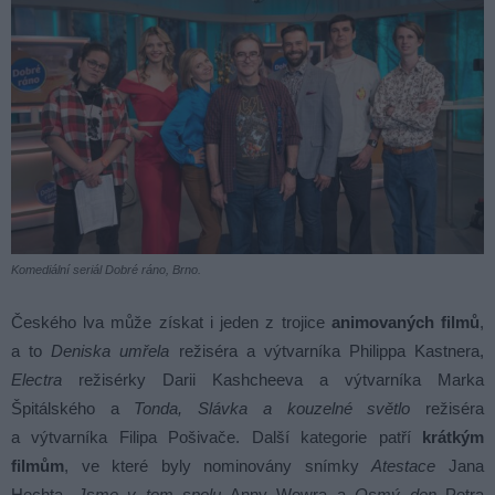
Komediální seriál Dobré ráno, Brno.
Českého lva může získat i jeden z trojice
animovaných filmů
,
a to
Deniska umřela
režiséra a výtvarníka Philippa Kastnera,
Electra
režisérky Darii Kashcheeva a výtvarníka Marka
Špitálského a
Tonda, Slávka a kouzelné světlo
režiséra
a výtvarníka Filipa Pošivače. Další kategorie patří
krátkým
filmům
, ve které byly nominovány snímky
Atestace
Jana
Hechta,
Jsme v tom spolu
Anny Wowra a
Osmý den
Petra