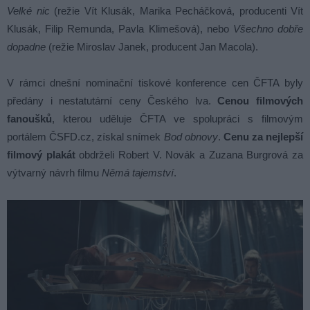
Velké nic
(režie Vít Klusák, Marika Pecháčková, producenti Vít
Klusák, Filip Remunda, Pavla Klimešová), nebo
Všechno dobře
dopadne
(režie Miroslav Janek, producent Jan Macola).
V rámci dnešní nominační tiskové konference cen ČFTA byly
předány i nestatutární ceny Českého lva.
Cenou filmových
fanoušků
, kterou uděluje ČFTA ve spolupráci s filmovým
portálem ČSFD.cz, získal snímek
Bod obnovy
.
Cenu za
nejlepší
filmový plakát
obdrželi Robert V. Novák a Zuzana Burgrová za
výtvarný návrh filmu
Němá tajemství
.