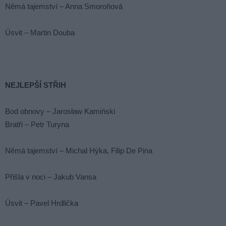
Němá tajemství – Anna Smoroňová
Úsvit – Martin Douba
NEJLEPŠÍ STŘIH
Bod obnovy – Jarosław Kamiński
Bratři – Petr Turyna
Němá tajemství – Michal Hýka, Filip De Pina
Přišla v noci – Jakub Vansa
Úsvit – Pavel Hrdlička