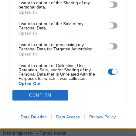
I want to opt-out of the Sharing of my
Michálek Květová, Martina Netíková
personal data.
Opted In
Velké nic – režie Vít Klusák, Marika Pecháčková – producenti Vít
I want to opt-out of the Sale of my
Personal Data.
Klusák, Filip Remunda,
Opted In
I want to opt-out of processing my
Pavla Klimešová
Personal Data for Targeted Advertising.
Opted In
Všechno dobře dopadne – režie Miroslav Janek – producent Jan
I want to opt-out of Collection, Use,
Retention, Sale, and/or Sharing of my
Macola
Personal Data that Is Unrelated with the
Purposes for which it was collected.
Opted Out
CONFIRM
NEJLEPŠÍ REŽIE
Data Deletion
Data Access
Privacy Policy
Bratři – Tomáš Mašín
Němá tajemství – Tomáš Mašín