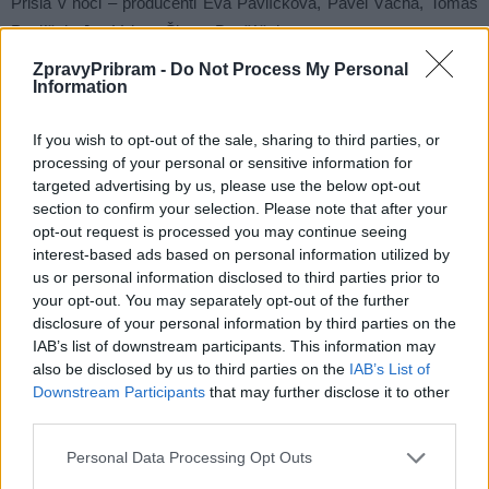
Přišla v noci – producenti Eva Pavlíčková, Pavel Vácha, Tomáš
Pavlíček, Jan Vejnar, Šimon Dvořáček
ZpravyPribram -
Do Not Process My Personal
Information
Tancuj Matyldo – producentka Nataša Slavíková
If you wish to opt-out of the sale, sharing to third parties, or
Úsvit – producenti Maja Hamplová, Matěj Chlupáček
processing of your personal or sensitive information for
targeted advertising by us, please use the below opt-out
section to confirm your selection. Please note that after your
opt-out request is processed you may continue seeing
interest-based ads based on personal information utilized by
NEJLEPŠÍ DOKUMENTÁRNÍ FILM
us or personal information disclosed to third parties prior to
your opt-out. You may separately opt-out of the further
BLIX NOT BOMBS – režie Greta Stocklassa – producenti
disclosure of your personal information by third parties on the
Radovan Síbrt, Alžběta Karásková
IAB’s list of downstream participants. This information may
also be disclosed by us to third parties on the
IAB’s List of
Downstream Participants
that may further disclose it to other
Moje nebe je horší než tvoje peklo – režie Kateřina Dudová –
third parties.
producent Vojtěch Komrzý
Personal Data Processing Opt Outs
Návštěvníci – režie Veronika Lišková – producentky Kristýna