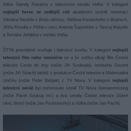
řidiče Standy Pekárka v televizním seriálu
Volha
. V kategorii
nejlepší
herec ve vedlejší roli
akademici ocenili nominací
Václava Neužila v
Bodu obnovy
, Stefana Konarskeho v
Bratrech
,
Jiřího Rendla v
Přišla v noci
, Antonia Šoposkiho v
Tancuj Matyldo
a Tomáše Jeřábka v seriálu
Volha
.
ČFTA pravidelně oceňuje i televizní tvorbu. V kategorii
nejlepší
televizní film
nebo minisérie
se o lví sošku utkají film České
televize
Cesta do tmy
(režie Jiří Svoboda), minisérie
Docent
(režie Jiří Strach) taktéž z produkce České televize a
Matematika
zločinu
(režie Peter Bebjak) z TV Nova. V kategorii
nejlepší
televizní seriál
byl nominován seriál TV Nova
#annaismissing
(režie Pavel Soukup ml.) a dva seriály České televize
Dobré
ráno, Brno!
(režie Jan Prušinovský) a
Volha
(režie Jan Pachl).