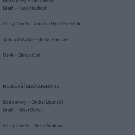
Bod obnovy – Jan Šléška
Bratři – Karel Havlíček
Citlivý člověk – Jonatan Pjoni Pastirčák
Tancuj Matyldo – Michal Pavlíček
Úsvit – Simon Goff
NEJLEPŠÍ SCÉNOGRAFIE
Bod obnovy – Ondřej Lipenský
Bratři – Milan Býček
Citlivý člověk – Stella Šonková