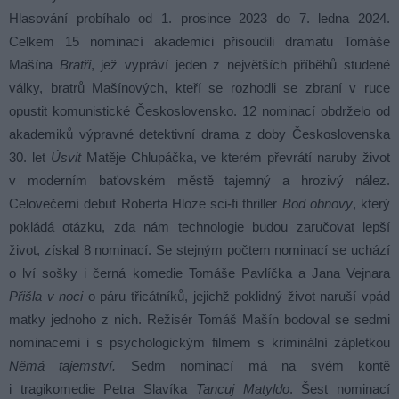
Hlasování probíhalo od 1. prosince 2023 do 7. ledna 2024.
Celkem 15 nominací akademici přisoudili dramatu Tomáše
Mašína
Bratři
, jež vypráví jeden z největších příběhů studené
války, bratrů Mašínových, kteří se rozhodli se zbraní v ruce
opustit komunistické Československo. 12 nominací obdrželo od
akademiků výpravné detektivní drama z doby Československa
30. let
Úsvit
Matěje Chlupáčka, ve kterém převrátí naruby život
v moderním baťovském městě tajemný a hrozivý nález.
Celovečerní debut Roberta Hloze sci-fi thriller
Bod obnovy
, který
pokládá otázku, zda nám technologie budou zaručovat lepší
život, získal 8 nominací. Se stejným počtem nominací se uchází
o lví sošky i černá komedie Tomáše Pavlíčka a Jana Vejnara
Přišla v noci
o páru třicátníků, jejichž poklidný život naruší vpád
matky jednoho z nich. Režisér Tomáš Mašín bodoval se sedmi
nominacemi i s psychologickým filmem s kriminální zápletkou
Němá tajemství.
Sedm nominací má na svém kontě
i tragikomedie Petra Slavíka
Tancuj Matyldo
. Šest nominací