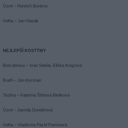
Úsvit – Henrich Boráros
Volha – Jan Vlasák
NEJLEPŠÍ KOSTÝMY
Bod obnovy – Ivan Stekla, Eliška Krejzová
Bratři – Ján Kocman
Služka – Katarína Štrbová Bieliková
Úsvit – Jarmila Dunděrová
Volha – Vladimíra Pachl Fomínová