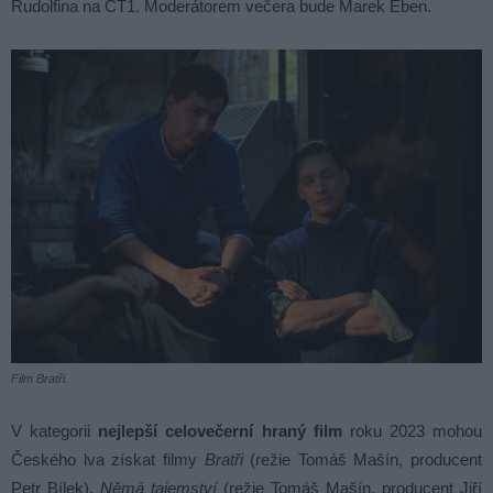
Rudolfina na ČT1. Moderátorem večera bude Marek Eben.
Film Bratři.
V kategorii
nejlepší celovečerní hraný film
roku 2023 mohou
Českého lva získat filmy
Bratři
(režie Tomáš Mašín, producent
Petr Bílek),
Němá tajemství
(režie Tomáš Mašín, producent Jiří