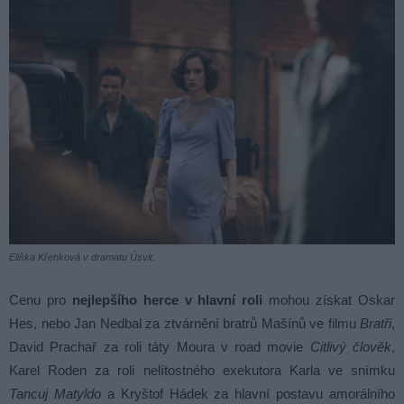
Eliška Křenková v dramatu Úsvit.
Cenu pro
nejlepšího herce v hlavní roli
mohou získat Oskar
Hes, nebo Jan Nedbal za ztvárnění bratrů Mašínů ve filmu
Bratři
,
David Prachař za roli táty Moura v road movie
Citlivý člověk
,
Karel Roden za roli nelítostného exekutora Karla ve snímku
Tancuj Matyldo
a Kryštof Hádek za hlavní postavu amorálního