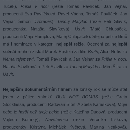
Tuček),
Přišla v noci
(režie Tomáš Pavlíček, Jan Vejnar,
producenti Eva Pavlíčková, Pavel Vácha, Tomáš Pavlíček, Jan
Vejnar, Šimon Dvořáček),
Tancuj Matyldo
(režie Petr Slavík,
producentka Nataša Slavíková),
Úsvit
(Matěj Chlupáček,
producenti Maja Hamplová, Matěj Chlupáček). Stejná pětice filmů
má i nominace v kategorii
nejlepší režie
. Ocenění za
nejlepší
scénář
mohou získat Marek Epstein za film
Bratři
, Alice Nellis za
Němá tajemství
, Tomáš Pavlíček a Jan Vejnar za
Přišla v noci
,
Nataša Slavíková a Petr Slavík za
Tancuj Matyldo
a Miro Šifra za
Úsvit
.
Nejlepším dokumentárním filmem
za loňský rok se může stát
jeden z pětice snímků
BLIX NOT BOMBS
(režie Greta
Stocklassa, producenti Radovan Síbrt, Alžběta Karásková),
Moje
nebe je horší než tvoje peklo
(režie Kateřina Dudová, producent
Vojtěch Komrzý),
Návštěvníci
(režie Veronika Lišková,
producentky Kristýna Michálek Květová, Martina Netíková),