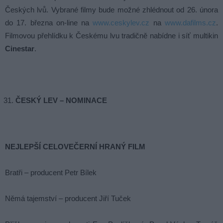
Českých lvů. Vybrané filmy bude možné zhlédnout od 26. února
do 17. března on-line na
www.ceskylev.cz
na
www.dafilms.cz
.
Filmovou přehlídku k Českému lvu tradičně nabídne i síť multikin
Cinestar
.
ČESKÝ LEV – NOMINACE
NEJLEPŠÍ CELOVEČERNÍ HRANÝ FILM
Bratři – producent Petr Bílek
Němá tajemství – producent Jiří Tuček