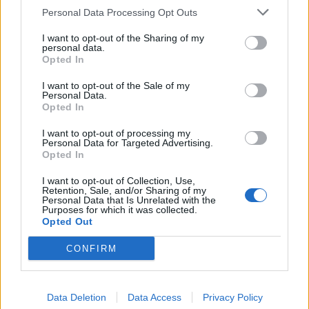
výborné podmínky. Horší voda je jen na
Personal Data Processing Opt Outs
Živohošti
Zpravodajství
I want to opt-out of the Sharing of my
personal data.
Opted In
Příbram modernizuje parkovací automaty.
Přibudou i tři nové poblíž Svaté Hory
I want to opt-out of the Sale of my
Personal Data.
Zpravodajství
Opted In
Středočeský kraj upravil pravidla soutěže.
I want to opt-out of processing my
Personal Data for Targeted Advertising.
Obce nově získají body i za předcházení
Opted In
vzniku odpadu
Zpravodajství
I want to opt-out of Collection, Use,
Retention, Sale, and/or Sharing of my
Personal Data that Is Unrelated with the
Purposes for which it was collected.
Opted Out
CONFIRM
Data Deletion
Data Access
Privacy Policy