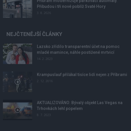
Příbram modernizuje parkovací automaty.
Přibudou i tři nové poblíž Svaté Hory
3. 8. 2026
NEJČTENĚJŠÍ ČLÁNKY
Lazsko zřídilo transparentní účet na pomoc
mladé mamince, náhle postižené mrtvicí
14. 2. 2023
Krampuslauf přilákal tisíce lidí nejen z Příbrami
2. 12. 2016
AKTUALIZOVÁNO: Bývalý objekt Las Vegas na
Trhovkách lehl popelem
8. 7. 2023