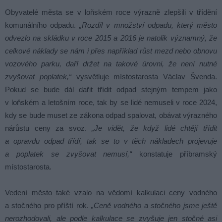
Obyvatelé města se v loňském roce výrazně zlepšili v třídění
komunálního odpadu.
„Rozdíl v množství odpadu, který město
odvezlo na skládku v roce 2015 a 2016 je natolik významný, že
celkové náklady se nám i přes například růst mezd nebo obnovu
vozového parku, daří držet na takové úrovni, že není nutné
zvyšovat poplatek,“
vysvětluje místostarosta Václav Švenda.
Pokud se bude dál dařit třídit odpad stejným tempem jako
v loňském a letošním roce, tak by se lidé nemuseli v roce 2024,
kdy se bude muset ze zákona odpad spalovat, obávat výrazného
nárůstu ceny za svoz.
„Je vidět, že když lidé chtějí třídit
a opravdu odpad třídí, tak se to v těch nákladech projevuje
a poplatek se zvyšovat nemusí,“
konstatuje příbramský
místostarosta.
Vedení město také vzalo na vědomí kalkulaci ceny vodného
a stočného pro příští rok.
„Ceně vodného a stočného jsme ještě
nerozhodovali, ale podle kalkulace se zvyšuje jen stočné asi