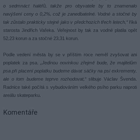
o sedmnáct haléřů, takže pro obyvatele by to znamenalo
navýšení ceny o 0,2%, což je zanedbatelné. Vodné a stočné by
tak zůstalo prakticky stejné jako v předchozích třech letech,“
říká
starosta Jindřich Vařeka. Veřejnost by tak za vodné platila opět
52,23 korun a za stočné 23,31 korun.
Podle vedení města by se v příštím roce neměl zvyšovat ani
poplatek za psa.
„Jedinou novinkou zřejmě bude, že majitelům
psa při placení poplatku budeme dávat sáčky na psí exkrementy,
ale o tom budeme teprve rozhodovat,“
slibuje Václav Švenda.
Radnice také počítá s vybudováním velkého psího parku naproti
areálu skateparku.
Komentáře