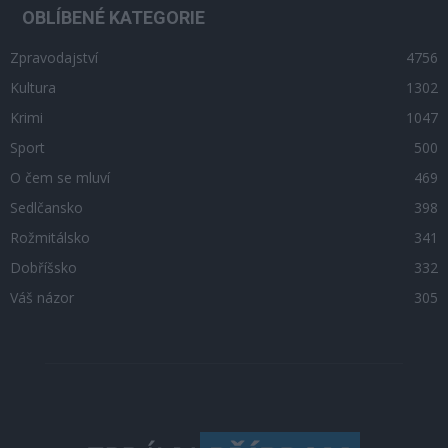
OBLÍBENÉ KATEGORIE
Zpravodajství
4756
Kultura
1302
Krimi
1047
Sport
500
O čem se mluví
469
Sedlčansko
398
Rožmitálsko
341
Dobříšsko
332
Váš názor
305