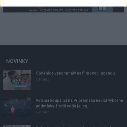
NOVINKY
Obděnice vzpomínaly na filmovou legendu
6. 8. 2026
Většina koupališť na Příbramsku nabízí výborné
podmínky. Horší voda je jen...
4. 8. 2026