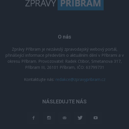
O nás
Zprávy Příbram je nezávislý zpravodajský webový portál,
přinášející informace především o aktuálním dění v Příbrami a v
okresu Příbram. Provozovatel: Radek Ctibor, Smetanova 317,
Příbram III, 26101 Příbram, IČO: 63799731
Kontaktujte nás:
redakce@zpravypribram.cz
NÁSLEDUJTE NÁS