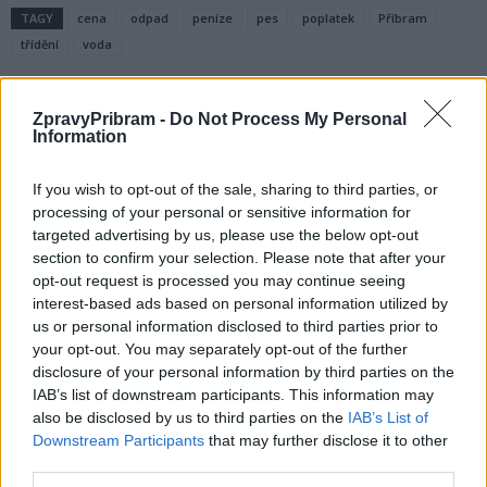
TAGY
cena
odpad
peníze
pes
poplatek
Příbram
třídění
voda
ZpravyPribram -
Do Not Process My Personal
Information
If you wish to opt-out of the sale, sharing to third parties, or
processing of your personal or sensitive information for
targeted advertising by us, please use the below opt-out
section to confirm your selection. Please note that after your
Předchozí článek
Následující článek
opt-out request is processed you may continue seeing
Ve středu se bude diskutovat
Krampuslauf letos nebude,
interest-based ads based on personal information utilized by
o rekonstrukci bazénu
město ale chystá překvapení
us or personal information disclosed to third parties prior to
your opt-out. You may separately opt-out of the further
disclosure of your personal information by third parties on the
IAB’s list of downstream participants. This information may
SOUVISEJÍCÍ ČLÁNKY
also be disclosed by us to third parties on the
IAB’s List of
VÍCE OD AUTORA
Downstream Participants
that may further disclose it to other
third parties.
Většina koupališť na Příbramsku nabízí