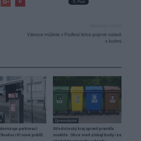
Následující článek
Vánoce můžete v Podlesí letos poprvé oslavit
s koňmi
í
Zpravodajství
dernizuje parkovací
Středočeský kraj upravil pravidla
ibudou i tři nové poblíž
soutěže. Obce nově získají body i za