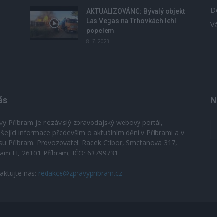
D
u
AKTUALIZOVÁNO: Bývalý objekt
Las Vegas na Trhovkách lehl
V
popelem
8. 7. 2023
ás
N
vy Příbram je nezávislý zpravodajský webový portál,
ášející informace především o aktuálním dění v Příbrami a v
su Příbram. Provozovatel: Radek Ctibor, Smetanova 317,
ram III, 26101 Příbram, IČO: 63799731
aktujte nás:
redakce@zpravypribram.cz