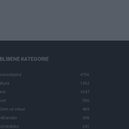
BLÍBENÉ KATEGORIE
ravodajství
4756
ltura
1302
imi
1047
ort
500
 čem se mluví
469
edlčansko
398
ožmitálsko
341