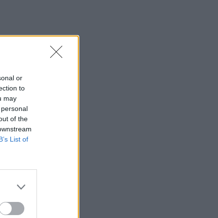
sonal or
ection to
ou may
 personal
out of the
 downstream
B’s List of