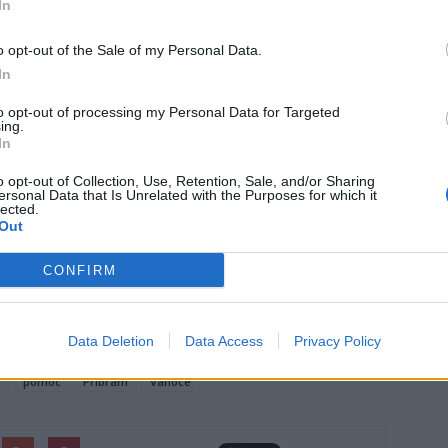
In
o opt-out of the Sale of my Personal Data.
In
to opt-out of processing my Personal Data for Targeted
ing.
In
o opt-out of Collection, Use, Retention, Sale, and/or Sharing
ersonal Data that Is Unrelated with the Purposes for which it
ZAT PREZENTACI]
lected.
Out
CONFIRM
Data Deletion
Data Access
Privacy Policy
a
pomoc
Příbram
Vánoce