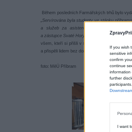
Během posledních Farmářských trhů bylo vydán
„Servírována byla studenty ve stánku příbram
a služeb za asistence starosty města Pří
ZpravyPri
a zástupce Svaté Hory patera Jana Kuníka,“
dop
všem, kteří si přišli v sobotu na námětí 17. li
If you wish 
a přispěli lidem bez domova.
sensitive in
confirm you
continue se
foto: MěÚ Příbram
information 
further disc
participants
Downstream 
Persona
I want t