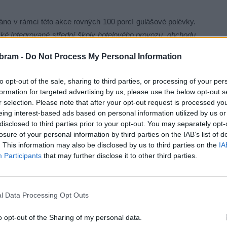
o v rámci této akce rovných 100 porcí gulášové polévky.
ské Integrované střední školy hotelového provozu, obchodu
bram Jindřicha Vařeky, místostarosty Václava Švendy
bram -
Do Not Process My Personal Information
lnila příbramská mluvčí s tím, že organizátoři velice děkují
stopadu nejen pochutnat na dobré polévce, ale i si popovídat
to opt-out of the sale, sharing to third parties, or processing of your per
formation for targeted advertising by us, please use the below opt-out s
r selection. Please note that after your opt-out request is processed y
eing interest-based ads based on personal information utilized by us or
disclosed to third parties prior to your opt-out. You may separately opt-
losure of your personal information by third parties on the IAB’s list of
. This information may also be disclosed by us to third parties on the
IA
Participants
that may further disclose it to other third parties.
l Data Processing Opt Outs
o opt-out of the Sharing of my personal data.