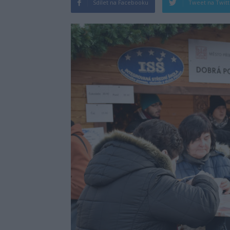
Sdílet na Facebooku
Tweet na Twit