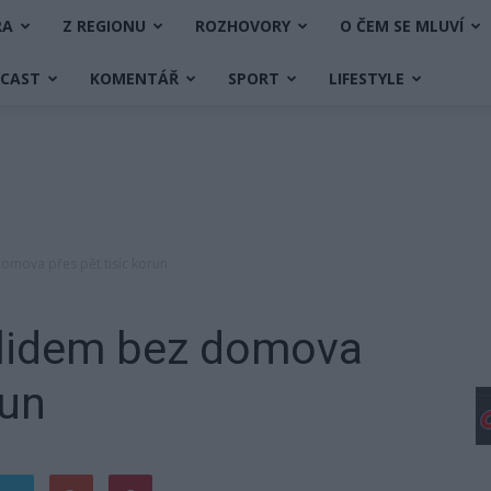
RA
Z REGIONU
ROZHOVORY
O ČEM SE MLUVÍ
DCAST
KOMENTÁŘ
SPORT
LIFESTYLE
 domova přes pět tisíc korun
a lidem bez domova
run