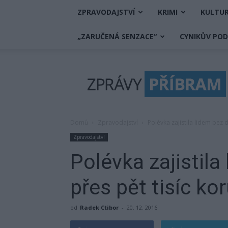
ZPRAVODAJSTVÍ
KRIMI
KULTU
„ZARUČENÁ SENZACE“
CYNIKŮV PO
Zprávy
Příbram
Domů
Zpravodajství
Polévka zajistila lidem bez
Zpravodajství
Polévka zajistil
přes pět tisíc ko
od
Radek Ctibor
-
20. 12. 2016