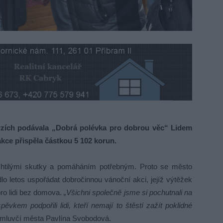
zích podávala „Dobrá polévka pro dobrou věc“ Lidem
kce přispěla částkou 5 102 korun.
echtilými skutky a pomáháním potřebným. Proto se město
o letos uspořádat dobročinnou vánoční akci, jejíž výtěžek
ro lidi bez domova.
„Všichni společně jsme si pochutnali na
vkem podpořili lidi, kteří nemají to štěstí zažít poklidné
 mluvčí města Pavlína Svobodová.