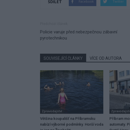
SDÍLET
Facebook
Twitter
Předchozí článek
Policie varuje před nebezpečnou zábavní
pyrotechnikou
SOUVISEJÍCÍ ČLÁNKY
VÍCE OD AUTORA
Zpravodajství
Zpravodajstv
Většina koupališť na Příbramsku
Příbram mo
nabízí výborné podmínky. Horší voda
automaty. Př