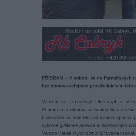
PŘÍBRAM – V sobotu se na Farmářských tr
bez domova veřejnost prostřednictvím této a
Vánoční čas je neodmyslitelně spjat i s ušl
Příbram ve spolupráci se Svatou Horou rozhodl
bude určen na materiální potravinovou pomoc p
výborné gulášové polévce a dobrovolným příspě
Vánoce v teple svých domovů,“
uvedla tisková