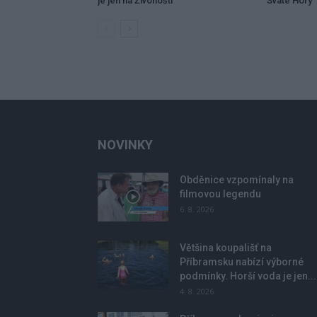
je jen na Živohošti
Svaté Hory
NOVINKY
Obděnice vzpomínaly na
filmovou legendu
6. 8. 2026
Většina koupališť na
Příbramsku nabízí výborné
podmínky. Horší voda je jen...
4. 8. 2026