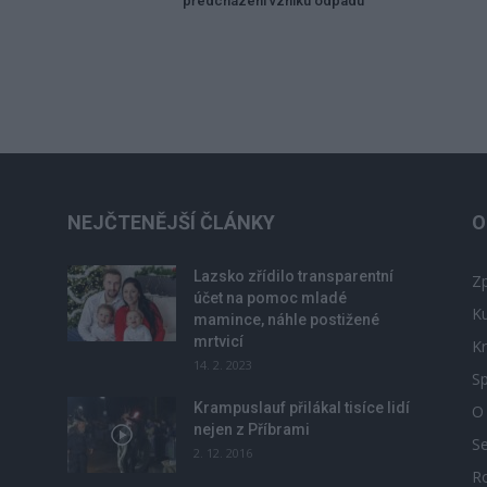
předcházení vzniku odpadu
NEJČTENĚJŠÍ ČLÁNKY
O
Lazsko zřídilo transparentní
Zp
účet na pomoc mladé
Ku
mamince, náhle postižené
mrtvicí
Kr
14. 2. 2023
Sp
Krampuslauf přilákal tisíce lidí
O
nejen z Příbrami
S
2. 12. 2016
R