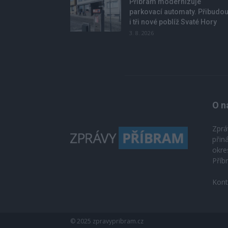
Příbram modernizuje
parkovací automaty. Přibudo
i tři nové poblíž Svaté Hory
3. 8. 2026
O n
Zprá
přin
okre
Příb
Kont
© 2025 zpravypribram.cz