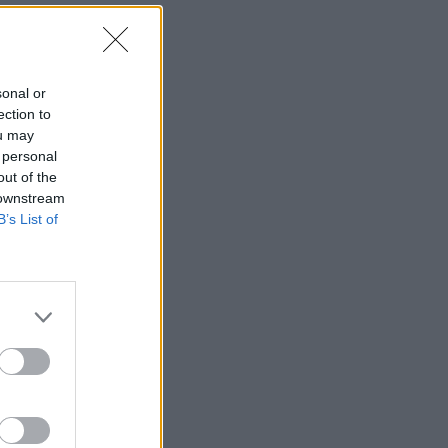
sonal or
ection to
ou may
 personal
out of the
 downstream
B’s List of