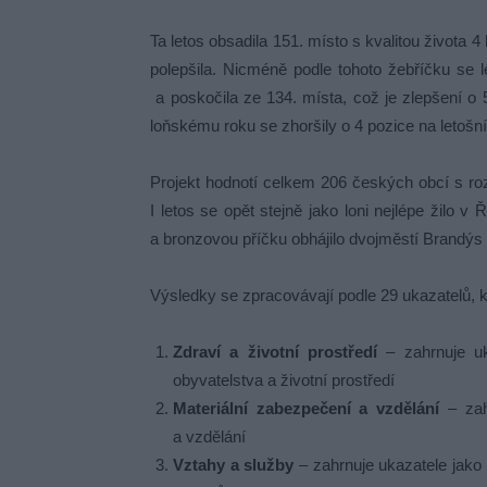
Ta letos obsadila 151. místo s kvalitou života 4
polepšila. Nicméně podle tohoto žebříčku se lép
a poskočila ze 134. místa, což je zlepšení o 
loňskému roku se zhoršily o 4 pozice na letošní 
Projekt hodnotí celkem 206 českých obcí s rozš
I letos se opět stejně jako loni nejlépe žilo 
a bronzovou příčku obhájilo dvojměstí Brandýs
Výsledky se zpracovávají podle 29 ukazatelů, kt
Zdraví a životní prostředí
– zahrnuje uk
obyvatelstva a životní prostředí
Materiální zabezpečení a vzdělání
– zah
a vzdělání
Vztahy a služby
– zahrnuje ukazatele jako 