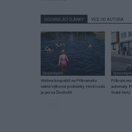
SOUVISEJÍCÍ ČLÁNKY
VÍCE OD AUTORA
Zpravodajství
Zpravodajstv
Většina koupališť na Příbramsku
Příbram mo
nabízí výborné podmínky. Horší voda
automaty. Př
je jen na Živohošti
Svaté Hory