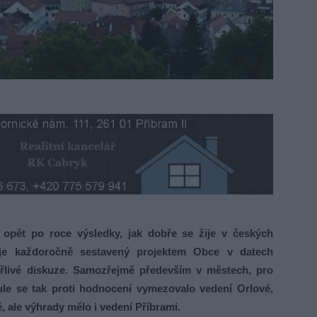
t po roce výsledky, jak dobře se žije v českých
a je každoročně sestavený projektem Obce v datech
ouřlivé diskuze. Samozřejmě především v městech, pro
nule se tak proti hodnocení vymezovalo vedení Orlové,
ě, ale výhrady mělo i vedení Příbrami.