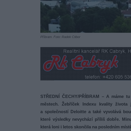
Příbram. Foto: Radek Ctibor
STŘEDNÍ ČECHY/PŘÍBRAM – A máme tu opě
městech. Žebříček Indexu kvality život
a společností Deloitte a také vyvolává b
které výsledky nevychází příliš dobře. Mi
která loni i letos skončila na posledním míst