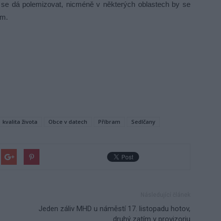
h se dá polemizovat, nicméně v některých oblastech by se
em.
kvalita života
Obce v datech
Příbram
Sedlčany
Následující článek
Jeden záliv MHD u náměstí 17. listopadu hotov,
druhý zatím v provizoriu