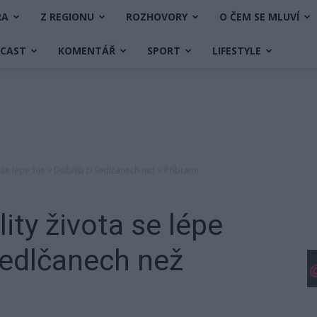
RA
Z REGIONU
ROZHOVORY
O ČEM SE MLUVÍ
DCAST
KOMENTÁŘ
SPORT
LIFESTYLE
 se lépe žije v Dobříši či Sedlčanech než v Příbrami
ity života se lépe
 Sedlčanech než