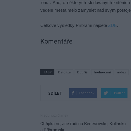
loni… Ano, o některých sledovaných kritériíc
vedení města mělo zamyslet nad svým postoj
Celkové výsledky Příbrami najdete
ZDE
.
Komentáře
TAGY
Deloitte
Dobříš
hodnocení
index
SDÍLET
Facebook
Twitter
Předchozí článek
Chřipka nejvíce řádí na Benešovsku, Kolínsku
a Příbramsku