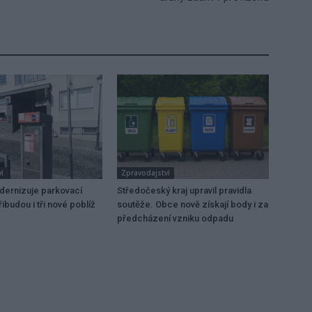
í
Zpravodajství
dernizuje parkovací
Středočeský kraj upravil pravidla
ibudou i tři nové poblíž
soutěže. Obce nově získají body i za
předcházení vzniku odpadu