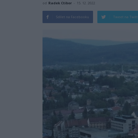
od
Radek Ctibor
-
15. 12. 2022
Sdílet na Facebooku
Tweet na Twit