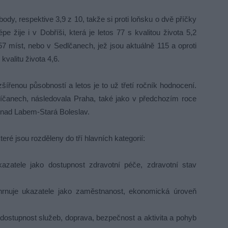
 body, respektive 3,9 z 10, takže si proti loňsku o dvě příčky
e žije i v Dobříši, která je letos 77 s kvalitou života 5,2
57 míst, nebo v Sedlčanech, jež jsou aktuálně 115 a oproti
kvalitu života 4,6.
ířenou působností a letos je to už třetí ročník hodnocení.
v Říčanech, následovala Praha, také jako v předchozím roce
 nad Labem-Stará Boleslav.
eré jsou rozděleny do tří hlavních kategorií:
azatele jako dostupnost zdravotní péče, zdravotní stav
rnuje ukazatele jako zaměstnanost, ekonomická úroveň
dostupnost služeb, doprava, bezpečnost a aktivita a pohyb