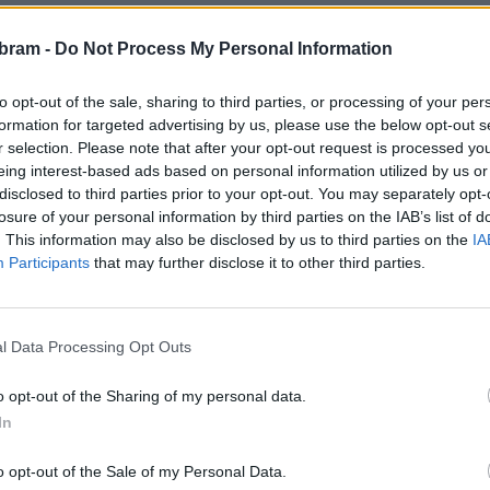
bram -
Do Not Process My Personal Information
 dojezdu do nemocnice, ten se hodnotí podle doby nezbytná
emocnici od radnice obce, což je v našem případě co by
to opt-out of the sale, sharing to third parties, or processing of your per
nění 9,9 bodu a řadí nás to na 2. místo ve Středočeském
formation for targeted advertising by us, please use the below opt-out s
r selection. Please note that after your opt-out request is processed y
eing interest-based ads based on personal information utilized by us or
 životního prostředí, ta zahrnuje dostupnost zdravotní péče,
disclosed to third parties prior to your opt-out. You may separately opt-
losure of your personal information by third parties on the IAB’s list of
edí a Příbram získala 6,1 bodu, což stačí na 8. místo ve
. This information may also be disclosed by us to third parties on the
IA
.
Participants
that may further disclose it to other third parties.
ity mateřských a základních škol. V prvním případě jsme
na 1. místo ve středních Čechách a na 60. v rámci celé
l Data Processing Opt Outs
notitelé oznámkovali 5,1 body, což nám zajistilo 4. místo
o opt-out of the Sharing of my personal data.
In
měrné délky života, znečištění ovzduší, znečišťovatelů či
o opt-out of the Sale of my Personal Data.
ském kraji stojíme na místech v první desítce. Zajímavostí