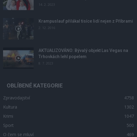
14. 2. 2023
Krampuslauf přilákal tisíce lidí nejen z Příbrami
2. 12. 2016
AKTUALIZOVÁNO: Bývalý objekt Las Vegas na
Trhovkách lehl popelem
8. 7. 2023
OBLÍBENÉ KATEGORIE
Zpravodajství
4758
Kultura
1302
Krimi
1047
Sport
500
O čem se mluví
469