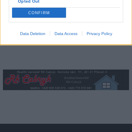
Většina koupališť na Příbramsku nabízí
Opted Out
výborné podmínky. Horší voda je jen na
CONFIRM
Živohošti
Zpravodajství
Data Deletion
Data Access
Privacy Policy