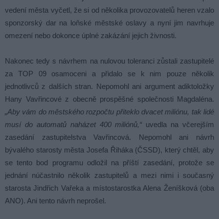
vedení města vyčetl, že si od několika provozovatelů heren vzalo
sponzorský dar na loňské městské oslavy a nyní jim navrhuje
omezení nebo dokonce úplné zakázání jejich živnosti.
Nakonec tedy s návrhem na nulovou toleranci zůstali zastupitelé
za TOP 09 osamoceni a přidalo se k nim pouze několik
jednotlivců z dalších stran. Nepomohl ani argument adiktoložky
Hany Vavřincové z obecně prospěšné společnosti Magdaléna.
„Aby vám do městského rozpočtu přiteklo dvacet miliónu, tak lidé
musí do automatů naházet 400 miliónů,“
uvedla na včerejším
zasedání zastupitelstva Vavřincová. Nepomohl ani návrh
bývalého starosty města Josefa Řiháka (ČSSD), který chtěl, aby
se tento bod programu odložil na příští zasedání, protože se
jednání núčastnilo několik zastupitelů a mezi nimi i současný
starosta Jindřich Vařeka a místostarostka Alena Ženíšková (oba
ANO). Ani tento návrh neprošel.