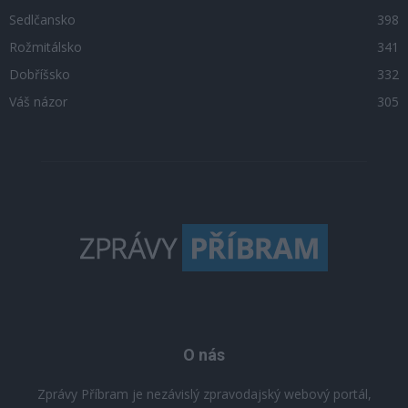
Sedlčansko
398
Rožmitálsko
341
Dobříšsko
332
Váš názor
305
O nás
Zprávy Příbram je nezávislý zpravodajský webový portál,