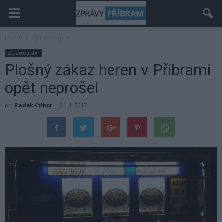
Domů
Zpravodajství
Zpravodajství
Plošný zákaz heren v Příbrami
opět neprošel
od
Radek Ctibor
-
24. 1. 2017