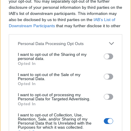
your opt-out. You may separately opt-out of the further
disclosure of your personal information by third parties on the
IAB’s list of downstream participants. This information may
Předchozí článek
Následující článek
also be disclosed by us to third parties on the
IAB’s List of
Dvě uhynulé volavky našli minulý
Policejní hlídky během kontrol
Downstream Participants
that may further disclose it to other
týden strážníci na Sedlčansku
řidičů rozdávaly reflexní vesty
third parties.
Personal Data Processing Opt Outs
SOUVISEJÍCÍ ČLÁNKY
I want to opt-out of the Sharing of my
personal data.
VÍCE OD AUTORA
Opted In
I want to opt-out of the Sale of my
Hygienici kontrolují dětské tábory. Více
Personal Data.
než polovina odebraných vzorků vody
Opted In
nevyhověla
Zpravodajství
I want to opt-out of processing my
Personal Data for Targeted Advertising.
Svatá Hora rozšířila počet bohoslužeb.
Opted In
Připomíná také ničivý požár z roku 1978
I want to opt-out of Collection, Use,
Zpravodajství
Retention, Sale, and/or Sharing of my
Personal Data that Is Unrelated with the
Purposes for which it was collected.