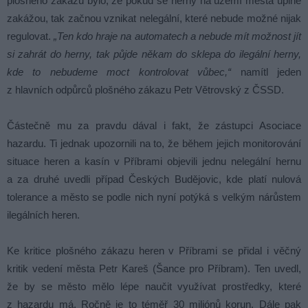
plošného zákazu bylo, že pokud se herny na území města úplně
zakážou, tak začnou vznikat nelegální, které nebude možné nijak
regulovat.
„Ten kdo hraje na automatech a nebude mít možnost jít
si zahrát do herny, tak půjde někam do sklepa do ilegální herny,
kde to nebudeme moct kontrolovat vůbec,“
namítl jeden
z hlavních odpůrců plošného zákazu Petr Větrovský z ČSSD.
Částečně mu za pravdu dával i fakt, že zástupci Asociace
hazardu. Ti jednak upozornili na to, že během jejich monitorování
situace heren a kasín v Příbrami objevili jednu nelegální hernu
a za druhé uvedli případ Českých Budějovic, kde platí nulová
tolerance a město se podle nich nyní potýká s velkým nárůstem
ilegálních heren.
Ke kritice plošného zákazu heren v Příbrami se přidal i věčný
kritik vedení města Petr Kareš (Šance pro Příbram). Ten uvedl,
že by se město mělo lépe naučit využívat prostředky, které
z hazardu má. Ročně je to téměř 30 miliónů korun. Dále pak