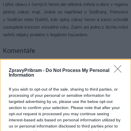
I přes obavu z černých heren ale některá města a obce v regionu
plošný zákaz mají. Jedná se například o Sedlčany, Petrovice
u Sedlčan nebo Dobříš, kde úplný zákaz heren a kasín schválili
zastupitelé koncem minulého roku. Zatím ani jedno z těchto měst
neřeší nějaký problém s ilegálním hazardem.
Komentáře
ZpravyPribram -
Do Not Process My Personal
Information
TAGY
hazard
herna
kasíno
návrh
nulová tolerance
peníze
Příbram
zákaz
If you wish to opt-out of the sale, sharing to third parties, or
processing of your personal or sensitive information for
targeted advertising by us, please use the below opt-out
section to confirm your selection. Please note that after your
opt-out request is processed you may continue seeing
interest-based ads based on personal information utilized by
us or personal information disclosed to third parties prior to