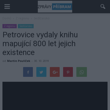
Domů
Z regionu
Sedlčansko
Z regionu
Sedlčansko
Petrovice vydaly knihu
mapující 800 let jejich
existence
od
Martin Poulíček
-
30. 10. 2019