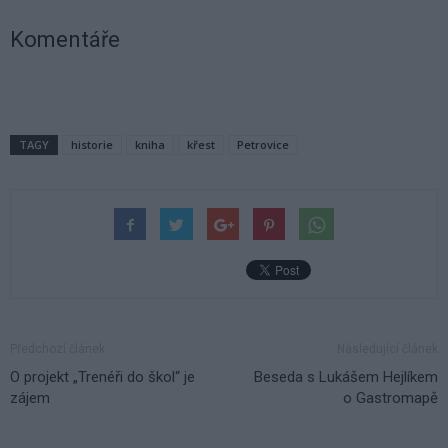
Komentáře
TAGY
historie
kniha
křest
Petrovice
Předchozí článek
Následující článek
O projekt „Trenéři do škol“ je
Beseda s Lukášem Hejlíkem
zájem
o Gastromapě