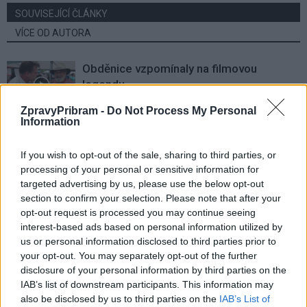
SOUVISEJÍCÍ ČLÁNKY
VÍCE OD AUTORA
Obděnice vzpomínaly na filmovou
legendu
Sedlčansko
ZpravyPribram -
Do Not Process My Personal
Information
Obděnice oslaví 50 let legendárního filmu
Na samotě u lesa. Dorazí i Zdeněk Svěrák
If you wish to opt-out of the sale, sharing to third parties, or
a další tvůrci
Sedlčansko
processing of your personal or sensitive information for
targeted advertising by us, please use the below opt-out
section to confirm your selection. Please note that after your
Den řemesel oživí Skanzen Vysoký
opt-out request is processed you may continue seeing
Chlumec. Návštěvníci uvidí tradiční
interest-based ads based on personal information utilized by
řemesla i novinky
Sedlčansko
us or personal information disclosed to third parties prior to
your opt-out. You may separately opt-out of the further
disclosure of your personal information by third parties on the
IAB’s list of downstream participants. This information may
also be disclosed by us to third parties on the
IAB’s List of