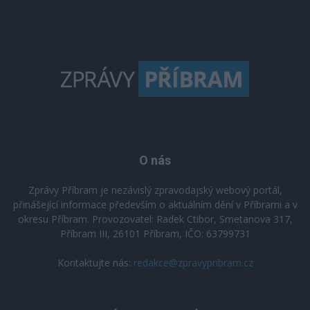
O nás
Zprávy Příbram je nezávislý zpravodajský webový portál,
přinášející informace především o aktuálním dění v Příbrami a v
okresu Příbram. Provozovatel: Radek Ctibor, Smetanova 317,
Příbram III, 26101 Příbram, IČO: 63799731
Kontaktujte nás:
redakce@zpravypribram.cz