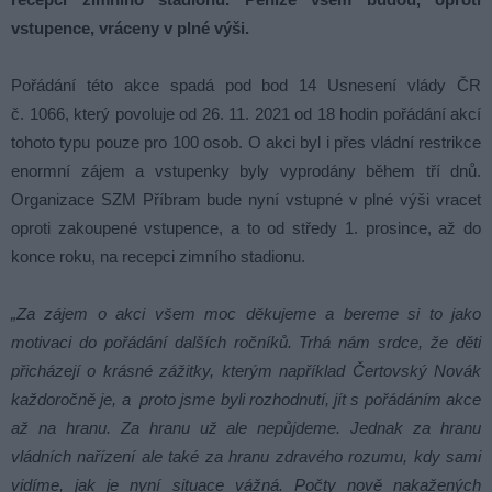
vstupence, vráceny v plné výši.
Pořádání této akce spadá pod bod 14 Usnesení vlády ČR
č. 1066, který povoluje od 26. 11. 2021 od 18 hodin pořádání akcí
tohoto typu pouze pro 100 osob. O akci byl i přes vládní restrikce
enormní zájem a vstupenky byly vyprodány během tří dnů.
Organizace SZM Příbram bude nyní vstupné v plné výši vracet
oproti zakoupené vstupence, a to od středy 1. prosince, až do
konce roku, na recepci zimního stadionu.
„Za zájem o akci všem moc děkujeme a bereme si to jako
motivaci do pořádání dalších ročníků.
Trhá nám srdce, že děti
přicházejí o krásné zážitky, kterým například Čertovský Novák
každoročně je, a proto jsme byli rozhodnutí, jít s pořádáním akce
až na hranu. Za hranu už ale nepůjdeme. Jednak za hranu
vládních nařízení ale také za hranu zdravého rozumu, kdy sami
vidíme, jak je nyní situace vážná. Počty nově nakažených