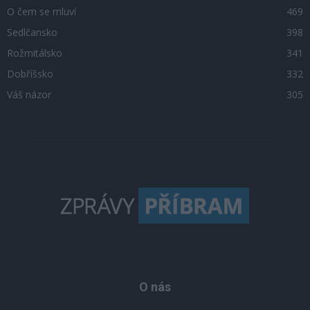
O čem se mluví
469
Sedlčansko
398
Rožmitálsko
341
Dobříšsko
332
Váš názor
305
O nás