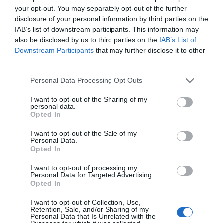
your opt-out. You may separately opt-out of the further
disclosure of your personal information by third parties on the
IAB’s list of downstream participants. This information may
also be disclosed by us to third parties on the
IAB’s List of
Předchozí článek
Následující článek
Downstream Participants
that may further disclose it to other
Soutěž na výstavě o legionářích
ŘSD přirpavuje opravu části
third parties.
na Příbramsku stále nemá vítěze
hlavního tahu Bohutínem
Personal Data Processing Opt Outs
I want to opt-out of the Sharing of my
SOUVISEJÍCÍ ČLÁNKY
personal data.
Opted In
VÍCE OD AUTORA
I want to opt-out of the Sale of my
Většina koupališť na Příbramsku nabízí
Personal Data.
Opted In
výborné podmínky. Horší voda je jen na
Živohošti
Zpravodajství
I want to opt-out of processing my
Personal Data for Targeted Advertising.
Opted In
Příbram modernizuje parkovací automaty.
Přibudou i tři nové poblíž Svaté Hory
I want to opt-out of Collection, Use,
Retention, Sale, and/or Sharing of my
Zpravodajství
Personal Data that Is Unrelated with the
Purposes for which it was collected.