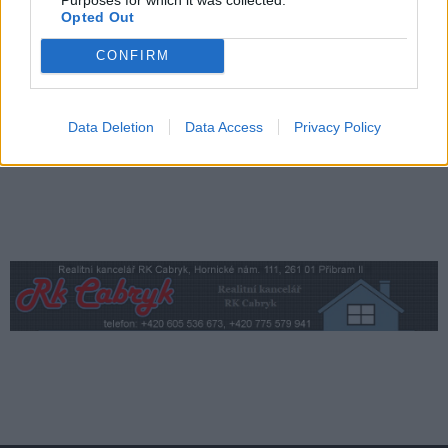
Opted Out
Středočeský kraj upravil pravidla soutěže.
Obce nově získají body i za předcházení
CONFIRM
vzniku odpadu
Zpravodajství
Data Deletion
Data Access
Privacy Policy