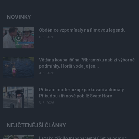
NOVINKY
Obděnice vzpomínaly na filmovou legendu
6. 8. 2026
Většina koupališť na Příbramsku nabízí výborné
podmínky. Horší voda je jen...
4. 8. 2026
Příbram modernizuje parkovací automaty.
Přibudou i tři nové poblíž Svaté Hory
3. 8. 2026
NEJČTENĚJŠÍ ČLÁNKY
Lazsko zřídilo transparentní účet na pomoc