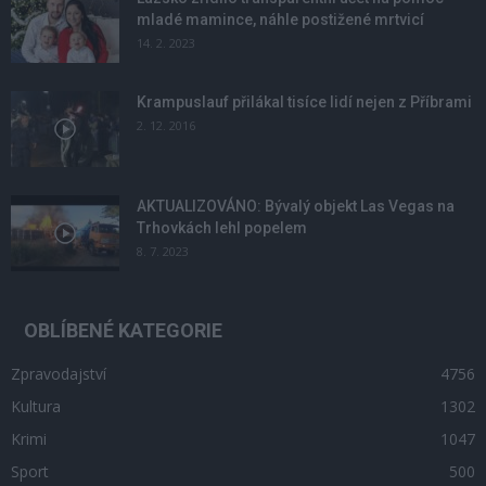
mladé mamince, náhle postižené mrtvicí
14. 2. 2023
Krampuslauf přilákal tisíce lidí nejen z Příbrami
2. 12. 2016
AKTUALIZOVÁNO: Bývalý objekt Las Vegas na
Trhovkách lehl popelem
8. 7. 2023
OBLÍBENÉ KATEGORIE
Zpravodajství
4756
Kultura
1302
Krimi
1047
Sport
500