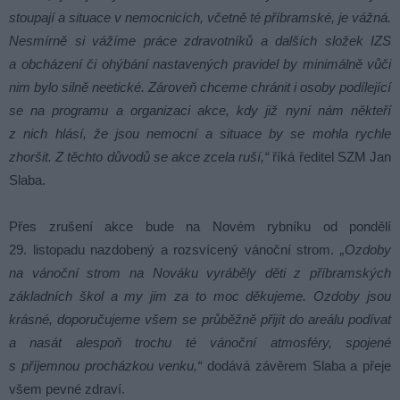
stoupají a situace v nemocnicích, včetně té příbramské, je vážná.
Nesmírně si vážíme práce zdravotníků a dalších složek IZS
a obcházení či ohýbání nastavených pravidel by minimálně vůči
nim bylo silně neetické. Zároveň chceme chránit i osoby podílející
se na programu a organizaci akce, kdy již nyní nám někteří
z nich hlásí, že jsou nemocní a situace by se mohla rychle
zhoršit. Z těchto důvodů se akce zcela ruší,“
říká ředitel SZM Jan
Slaba.
Přes zrušení akce bude na Novém rybníku od pondělí
29. listopadu nazdobený a rozsvícený vánoční strom.
„Ozdoby
na vánoční strom na Nováku vyráběly děti z příbramských
základních škol a my jim za to moc děkujeme. Ozdoby jsou
krásné, doporučujeme všem se průběžně přijít do areálu podívat
a nasát alespoň trochu té vánoční atmosféry, spojené
s příjemnou procházkou venku,“
dodává závěrem Slaba a přeje
všem pevné zdraví.