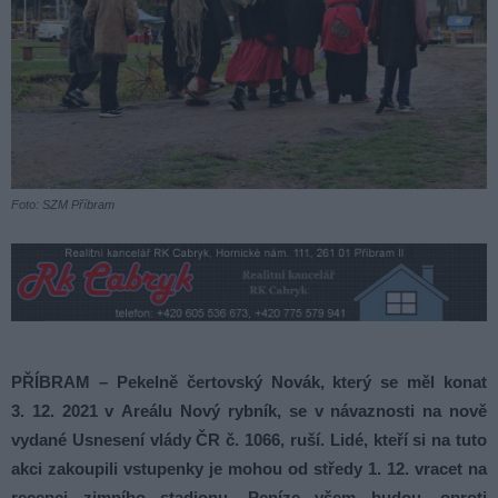
Foto: SZM Příbram
PŘÍBRAM – Pekelně čertovský Novák, který se měl konat
3. 12. 2021 v Areálu Nový rybník, se v návaznosti na nově
vydané Usnesení vlády ČR č. 1066, ruší. Lidé, kteří si na tuto
akci zakoupili vstupenky je mohou od středy 1. 12. vracet na
recepci zimního stadionu. Peníze všem budou, oproti