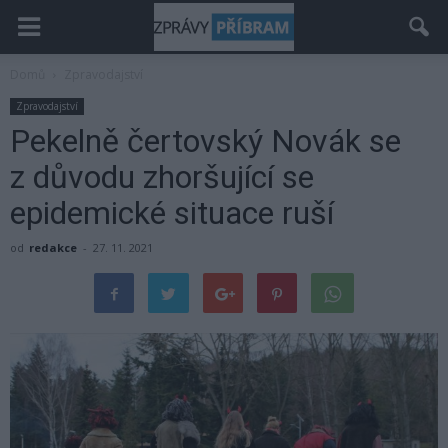
Domů
Zpravodajství
Zpravodajství
Pekelně čertovský Novák se
z důvodu zhoršující se
epidemické situace ruší
od
redakce
-
27. 11. 2021