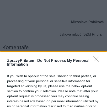
Miroslava Poláková,
tisková mluvčí SZM Příbram
Komentáře
ZpravyPribram -
Do Not Process My Personal
Information
TAGY
čerti
covid
Nový rybník
If you wish to opt-out of the sale, sharing to third parties, or
Sportovní zařízení města Příbram
zrušení
processing of your personal or sensitive information for
targeted advertising by us, please use the below opt-out
section to confirm your selection. Please note that after your
opt-out request is processed you may continue seeing
interest-based ads based on personal information utilized by
us or personal information disclosed to third parties prior to