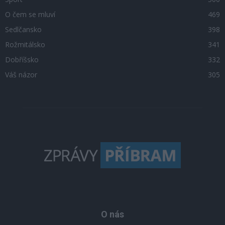
O čem se mluví
469
Sedlčansko
398
Rožmitálsko
341
Dobříšsko
332
Váš názor
305
O nás