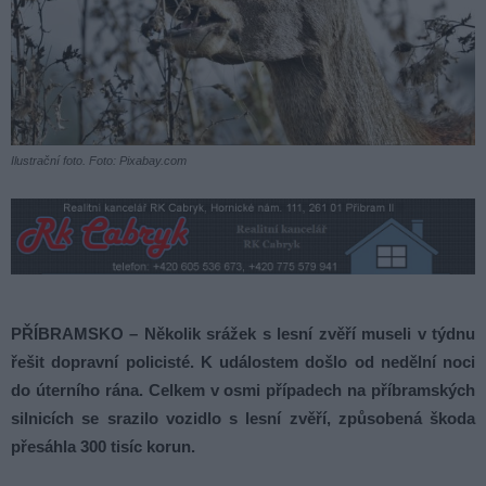
Ilustrační foto. Foto: Pixabay.com
PŘÍBRAMSKO – Několik srážek s lesní zvěří museli v týdnu
řešit dopravní policisté. K událostem došlo od nedělní noci
do úterního rána. Celkem v osmi případech na příbramských
silnicích se srazilo vozidlo s lesní zvěří, způsobená škoda
přesáhla 300 tisíc korun.