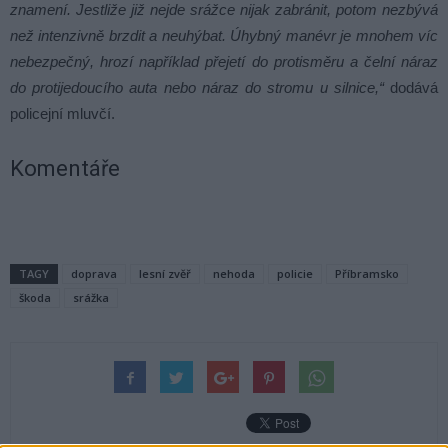
znamení. Jestliže již nejde srážce nijak zabránit, potom nezbývá
než intenzivně brzdit a neuhýbat. Úhybný manévr je mnohem víc
nebezpečný, hrozí například přejetí do protisměru a čelní náraz
do protijedoucího auta nebo náraz do stromu u silnice,“
dodává
policejní mluvčí.
Komentáře
TAGY
doprava
lesní zvěř
nehoda
policie
Příbramsko
škoda
srážka