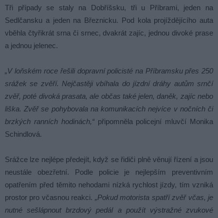
Tři případy se staly na Dobříšsku, tři u Příbrami, jeden na
Sedlčansku a jeden na Březnicku. Pod kola projíždějícího auta
vběhla čtyřikrát srna či srnec, dvakrát zajíc, jednou divoké prase
a jednou jelenec.
„V loňském roce řešili dopravní policisté na Příbramsku přes 250
srážek se zvěří. Nejčastěji vbíhala do jízdní dráhy autům srnčí
zvěř, poté divoká prasata, ale občas také jelen, daněk, zajíc nebo
liška. Zvěř se pohybovala na komunikacích nejvíce v nočních či
brzkých ranních hodinách,“
připomněla policejní mluvčí Monika
Schindlová.
Srážce lze nejlépe předejít, když se řidiči plně věnují řízení a jsou
neustále obezřetní. Podle policie je nejlepším preventivním
opatřením před těmito nehodami nízká rychlost jízdy, tím vzniká
prostor pro včasnou reakci.
„Pokud motorista spatří zvěř včas, je
nutné sešlápnout brzdový pedál a použít výstražné zvukové