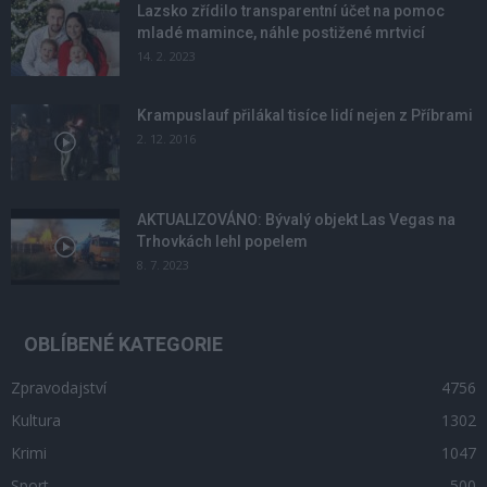
Lazsko zřídilo transparentní účet na pomoc
mladé mamince, náhle postižené mrtvicí
14. 2. 2023
Krampuslauf přilákal tisíce lidí nejen z Příbrami
2. 12. 2016
AKTUALIZOVÁNO: Bývalý objekt Las Vegas na
Trhovkách lehl popelem
8. 7. 2023
OBLÍBENÉ KATEGORIE
Zpravodajství
4756
Kultura
1302
Krimi
1047
Sport
500