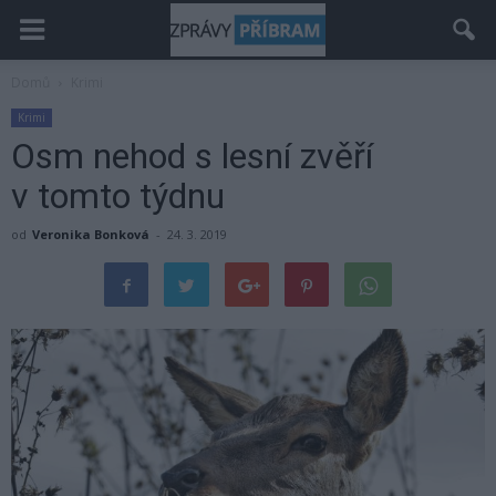
Domů
Krimi
Krimi
Osm nehod s lesní zvěří
v tomto týdnu
od
Veronika Bonková
-
24. 3. 2019