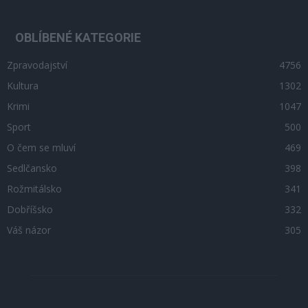
OBLÍBENÉ KATEGORIE
Zpravodajství
4756
Kultura
1302
Krimi
1047
Sport
500
O čem se mluví
469
Sedlčansko
398
Rožmitálsko
341
Dobříšsko
332
Váš názor
305