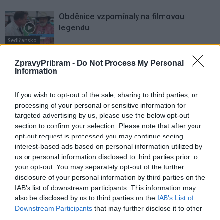
Obděnice vzpomínaly na filmovou
legendu
Sedlčansko
Obděnice oslaví 50 let legendárního filmu
ZpravyPribram -
Do Not Process My Personal
Information
Na samotě u lesa. Dorazí i Zdeněk Svěrák
a další tvůrci
Sedlčansko
If you wish to opt-out of the sale, sharing to third parties, or
processing of your personal or sensitive information for
Den řemesel oživí Skanzen Vysoký
targeted advertising by us, please use the below opt-out
Chlumec. Návštěvníci uvidí tradiční
section to confirm your selection. Please note that after your
řemesla i novinky
Sedlčansko
opt-out request is processed you may continue seeing
interest-based ads based on personal information utilized by
us or personal information disclosed to third parties prior to
your opt-out. You may separately opt-out of the further
disclosure of your personal information by third parties on the
IAB’s list of downstream participants. This information may
also be disclosed by us to third parties on the
IAB’s List of
Downstream Participants
that may further disclose it to other
third parties.