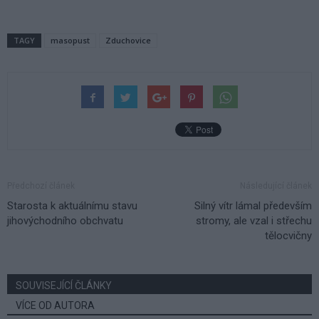
TAGY
masopust
Zduchovice
Předchozí článek
Následující článek
Starosta k aktuálnímu stavu
Silný vítr lámal především
jihovýchodního obchvatu
stromy, ale vzal i střechu
tělocvičny
SOUVISEJÍCÍ ČLÁNKY
VÍCE OD AUTORA