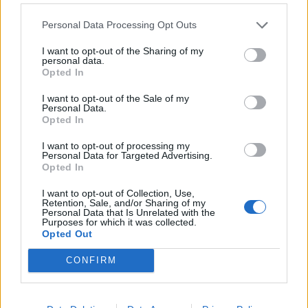
Personal Data Processing Opt Outs
I want to opt-out of the Sharing of my
personal data.
Opted In
I want to opt-out of the Sale of my
Personal Data.
Opted In
I want to opt-out of processing my
Personal Data for Targeted Advertising.
Opted In
NOVINKY
I want to opt-out of Collection, Use,
Retention, Sale, and/or Sharing of my
Obděnice vzpomínaly na filmovou legendu
Personal Data that Is Unrelated with the
6. 8. 2026
Purposes for which it was collected.
Opted Out
CONFIRM
Většina koupališť na Příbramsku nabízí výborné
podmínky. Horší voda je jen...
4. 8. 2026