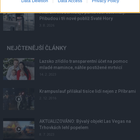
Data Deletion
Data Access
Privacy Policy
Příbram modernizuje parkovací automaty.
Přibudou i tři nové poblíž Svaté Hory
3. 8. 2026
NEJČTENĚJŠÍ ČLÁNKY
Lazsko zřídilo transparentní účet na pomoc
mladé mamince, náhle postižené mrtvicí
14. 2. 2023
Krampuslauf přilákal tisíce lidí nejen z Příbrami
2. 12. 2016
AKTUALIZOVÁNO: Bývalý objekt Las Vegas na
Trhovkách lehl popelem
8. 7. 2023