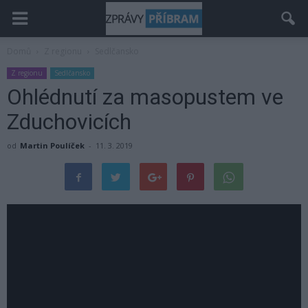
Domů
Z regionu
Sedlčansko
Z regionu
Sedlčansko
Ohlédnutí za masopustem ve
Zduchovicích
od
Martin Poulíček
-
11. 3. 2019