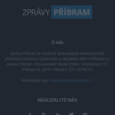
O nás
Zprávy Příbram je nezávislý zpravodajský webový portál,
přinášející informace především o aktuálním dění v Příbrami a v
okresu Příbram. Provozovatel: Radek Ctibor, Smetanova 317,
Příbram III, 26101 Příbram, IČO: 63799731
Kontaktujte nás:
redakce@zpravypribram.cz
NÁSLEDUJTE NÁS