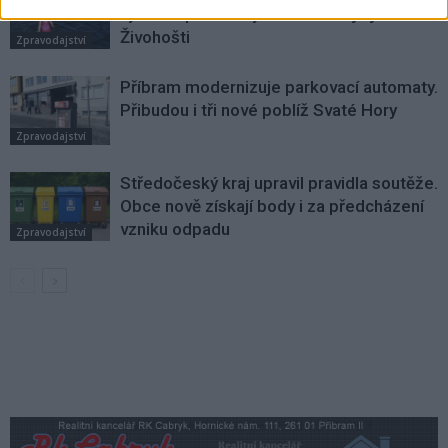
výborné podmínky. Horší voda je jen na
Živohošti
Zpravodajství
Příbram modernizuje parkovací automaty.
Přibudou i tři nové poblíž Svaté Hory
Zpravodajství
Středočeský kraj upravil pravidla soutěže.
Obce nově získají body i za předcházení
vzniku odpadu
Zpravodajství