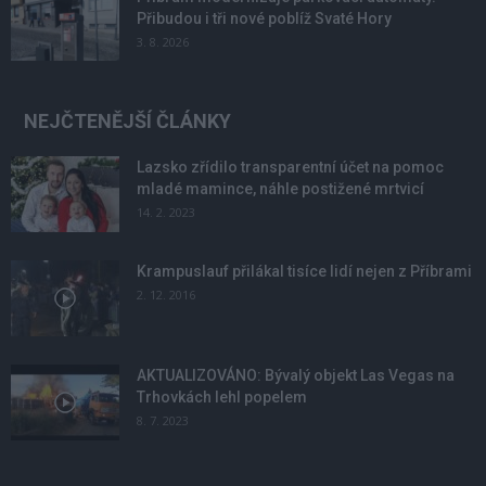
Přibudou i tři nové poblíž Svaté Hory
3. 8. 2026
NEJČTENĚJŠÍ ČLÁNKY
Lazsko zřídilo transparentní účet na pomoc
mladé mamince, náhle postižené mrtvicí
14. 2. 2023
Krampuslauf přilákal tisíce lidí nejen z Příbrami
2. 12. 2016
AKTUALIZOVÁNO: Bývalý objekt Las Vegas na
Trhovkách lehl popelem
8. 7. 2023