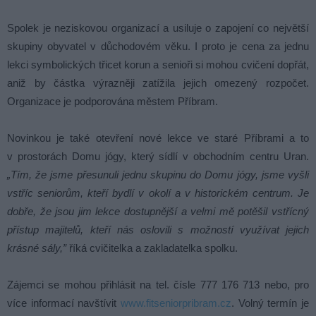
Spolek je neziskovou organizací a usiluje o zapojení co největší
skupiny obyvatel v důchodovém věku. I proto je cena za jednu
lekci symbolických třicet korun a senioři si mohou cvičení dopřát,
aniž by částka výrazněji zatížila jejich omezený rozpočet.
Organizace je podporována městem Příbram.
Novinkou je také otevření nové lekce ve staré Příbrami a to
v prostorách Domu jógy, který sídlí v obchodním centru Uran.
„Tím, že jsme přesunuli jednu skupinu do Domu jógy, jsme vyšli
vstříc seniorům, kteří bydlí v okolí a v historickém centrum. Je
dobře, že jsou jim lekce dostupnější a velmi mě potěšil vstřícný
přístup majitelů, kteří nás oslovili s možností využívat jejich
krásné sály,”
říká cvičitelka a zakladatelka spolku.
Zájemci se mohou přihlásit na tel. čísle 777 176 713 nebo, pro
více informací navštívit
www.fitseniorpribram.cz
. Volný termín je