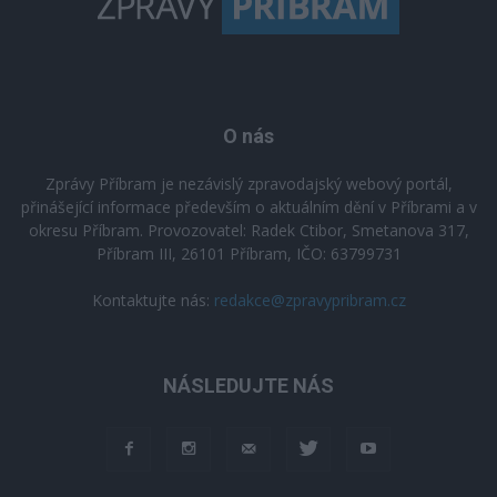
O nás
Zprávy Příbram je nezávislý zpravodajský webový portál,
přinášející informace především o aktuálním dění v Příbrami a v
okresu Příbram. Provozovatel: Radek Ctibor, Smetanova 317,
Příbram III, 26101 Příbram, IČO: 63799731
Kontaktujte nás:
redakce@zpravypribram.cz
NÁSLEDUJTE NÁS