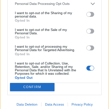
Personal Data Processing Opt Outs
Příbram
senioři
volná místa
zimní stadion
I want to opt-out of the Sharing of my
personal data.
Opted In
I want to opt-out of the Sale of my
Personal Data.
Opted In
I want to opt-out of processing my
Personal Data for Targeted Advertising.
Předchozí článek
Následující článek
Opted In
Jak sem vyhrál válku v novém
Státní rozpočet je bohatší
I want to opt-out of Collection, Use,
obsazení včetně ředitele divadla
o 50 Kč za kleště prodané
Retention, Sale, and/or Sharing of my
Personal Data that Is Unrelated with the
v aukci v Příbrami
Purposes for which it was collected.
Opted Out
CONFIRM
SOUVISEJÍCÍ ČLÁNKY
VÍCE OD AUTORA
Data Deletion
Data Access
Privacy Policy
Většina koupališť na Příbramsku nabízí