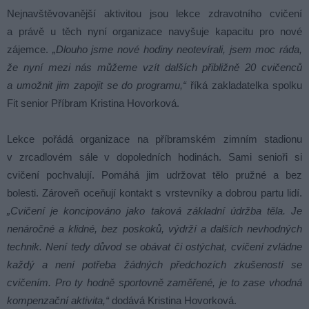
Nejnavštěvovanější aktivitou jsou lekce zdravotního cvičení
a právě u těch nyní organizace navyšuje kapacitu pro nové
zájemce.
„Dlouho jsme nové hodiny neotevírali, jsem moc ráda,
že nyní mezi nás můžeme vzít dalších přibližně 20 cvičenců
a umožnit jim zapojit se do programu,“
říká zakladatelka spolku
Fit senior Příbram Kristina Hovorková.
Lekce pořádá organizace na příbramském zimním stadionu
v zrcadlovém sále v dopoledních hodinách. Sami senioři si
cvičení pochvalují. Pomáhá jim udržovat tělo pružné a bez
bolesti. Zároveň oceňují kontakt s vrstevníky a dobrou partu lidí.
„Cvičení je koncipováno jako taková základní údržba těla. Je
nenáročné a klidné, bez poskoků, výdrží a dalších nevhodných
technik. Není tedy důvod se obávat či ostýchat, cvičení zvládne
každý a není potřeba žádných předchozích zkušeností se
cvičením. Pro ty hodně sportovně zaměřené, je to zase vhodná
kompenzační aktivita,“
dodává Kristina Hovorková.