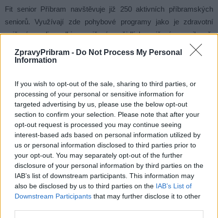
Fit senior Příbram navštěvuje již 250 aktivních příbramských
seniorů. Využívají zde pohybové programy jako je zdravotní
cvičení, nordic walking, cvičení na židlích, cvičení v posilovně,
walking football a také venkovní cvičení. Vedle sportu se spolek
ZpravyPribram -
Do Not Process My Personal
věnuje také oblasti kultury a tvoření, lze se zapojit do výtvarných
Information
a keramických kurzů a pěveckého sboru. Během letní sezony se
If you wish to opt-out of the sale, sharing to third parties, or
senioři, v rámci projektu Babiččina zahrádka, starají o květinové
processing of your personal or sensitive information for
truhlíky na příbramských náměstích. Spolek také pořádá kurzy
targeted advertising by us, please use the below opt-out
technologií a přednášky na téma zdravého životního stylu.
section to confirm your selection. Please note that after your
opt-out request is processed you may continue seeing
interest-based ads based on personal information utilized by
us or personal information disclosed to third parties prior to
your opt-out. You may separately opt-out of the further
Komentáře
disclosure of your personal information by third parties on the
IAB’s list of downstream participants. This information may
also be disclosed by us to third parties on the
IAB’s List of
Downstream Participants
that may further disclose it to other
third parties.
TAGY
cvičení
Dům jógy
Fit senior
Kristina Hovorková