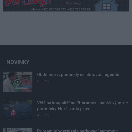
NOVINKY
Obděnice vzpomínaly na filmovou legendu
6. 8. 2026
Většina koupališť na Příbramsku nabízí výborné
podmínky. Horší voda je jen...
4. 8. 2026
Příbram modernizuje parkovací automaty.