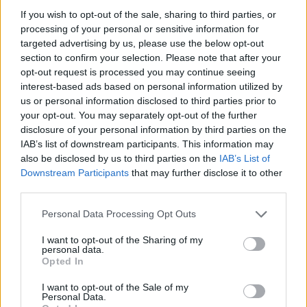
If you wish to opt-out of the sale, sharing to third parties, or
Komentáře
processing of your personal or sensitive information for
targeted advertising by us, please use the below opt-out
section to confirm your selection. Please note that after your
opt-out request is processed you may continue seeing
interest-based ads based on personal information utilized by
TAGY
Adam Vojtěch
lůžkové oddělení
ministr zdravotnictví
us or personal information disclosed to third parties prior to
nemocnice
paliativní péče
Příbram
your opt-out. You may separately opt-out of the further
disclosure of your personal information by third parties on the
IAB’s list of downstream participants. This information may
also be disclosed by us to third parties on the
IAB’s List of
Downstream Participants
that may further disclose it to other
third parties.
Personal Data Processing Opt Outs
I want to opt-out of the Sharing of my
personal data.
Předchozí článek
Následující článek
Opted In
Stále není jasné, kdy v centru
Policejní drony kontrolují řidiče
Příbrami za parkování zaplatíte
i chatové oblasti
I want to opt-out of the Sale of my
Personal Data.
kartou