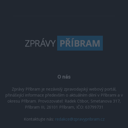
O nás
Zprávy Příbram je nezávislý zpravodajský webový portál,
přinášející informace především o aktuálním dění v Příbrami a v
okresu Příbram. Provozovatel: Radek Ctibor, Smetanova 317,
Příbram III, 26101 Příbram, IČO: 63799731
Kontaktujte nás:
redakce@zpravypribram.cz