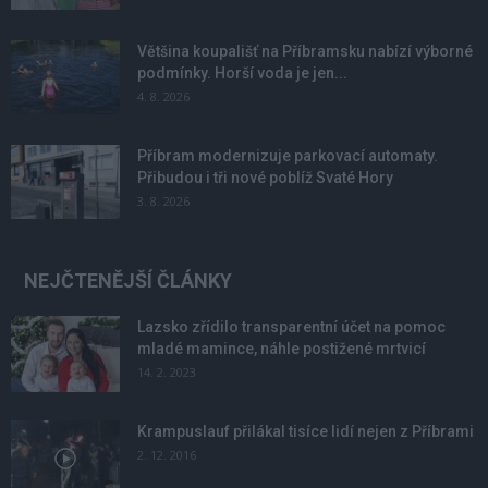
Většina koupališť na Příbramsku nabízí výborné
podmínky. Horší voda je jen...
4. 8. 2026
Příbram modernizuje parkovací automaty.
Přibudou i tři nové poblíž Svaté Hory
3. 8. 2026
NEJČTENĚJŠÍ ČLÁNKY
Lazsko zřídilo transparentní účet na pomoc
mladé mamince, náhle postižené mrtvicí
14. 2. 2023
Krampuslauf přilákal tisíce lidí nejen z Příbrami
2. 12. 2016