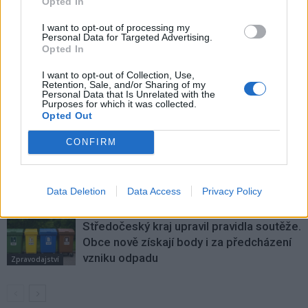
Opted In
I want to opt-out of processing my
Personal Data for Targeted Advertising.
SOUVISEJÍCÍ ČLÁNKY
Opted In
VÍCE OD AUTORA
I want to opt-out of Collection, Use,
Retention, Sale, and/or Sharing of my
Většina koupališť na Příbramsku nabízí
Personal Data that Is Unrelated with the
Purposes for which it was collected.
výborné podmínky. Horší voda je jen na
Opted Out
Živohošti
Zpravodajství
CONFIRM
Příbram modernizuje parkovací automaty.
Přibudou i tři nové poblíž Svaté Hory
Data Deletion
Data Access
Privacy Policy
Zpravodajství
Středočeský kraj upravil pravidla soutěže.
Obce nově získají body i za předcházení
vzniku odpadu
Zpravodajství