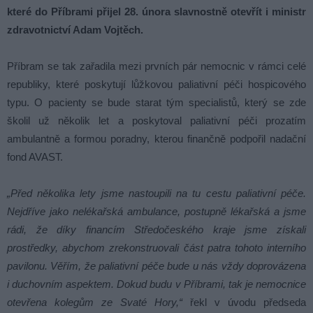
které do Příbrami přijel 28. února slavnostně otevřít i ministr
zdravotnictví Adam Vojtěch.
Příbram se tak zařadila mezi prvních pár nemocnic v rámci celé
republiky, které poskytují lůžkovou paliativní péči hospicového
typu. O pacienty se bude starat tým specialistů, který se zde
školil už několik let a poskytoval paliativní péči prozatím
ambulantně a formou poradny, kterou finančně podpořil nadační
fond AVAST.
„Před několika lety jsme nastoupili na tu cestu paliativní péče.
Nejdříve jako nelékařská ambulance, postupně lékařská a jsme
rádi, že díky financím Středočeského kraje jsme získali
prostředky, abychom zrekonstruovali část patra tohoto interního
pavilonu. Věřím, že paliativní péče bude u nás vždy doprovázena
i duchovním aspektem. Dokud budu v Příbrami, tak je nemocnice
otevřena kolegům ze Svaté Hory,“
řekl v úvodu předseda