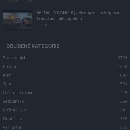
AKTUALIZOVÁNO: Bývalý objekt Las Vegas na
Trhovkách lehl popelem
8. 7. 2023
OBLÍBENÉ KATEGORIE
Zpravodajství
4756
Kultura
1302
Krimi
1047
Sport
500
O čem se mluví
469
Sedlčansko
398
Rožmitálsko
341
Dobříšsko
332
Váš názor
305