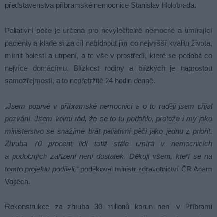
představenstva příbramské nemocnice Stanislav Holobrada.
Paliativní péče je určená pro nevyléčitelně nemocné a umírající
pacienty a klade si za cíl nabídnout jim co nejvyšší kvalitu života,
mírnit bolesti a utrpení, a to vše v prostředí, které se podobá co
nejvíce domácímu. Blízkost rodiny a blízkých je naprostou
samozřejmostí, a to nepřetržitě 24 hodin denně.
„Jsem poprvé v příbramské nemocnici a o to raději jsem přijal
pozvání. Jsem velmi rád, že se to tu podařilo, protože i my jako
ministerstvo se snažíme brát paliativní péči jako jednu z priorit.
Zhruba 70 procent lidí totiž stále umírá v nemocnicích
a podobných zařízení není dostatek. Děkuji všem, kteří se na
tomto projektu podíleli,“
poděkoval ministr zdravotnictví ČR Adam
Vojtěch.
Rekonstrukce za zhruba 30 milionů korun není v Příbrami