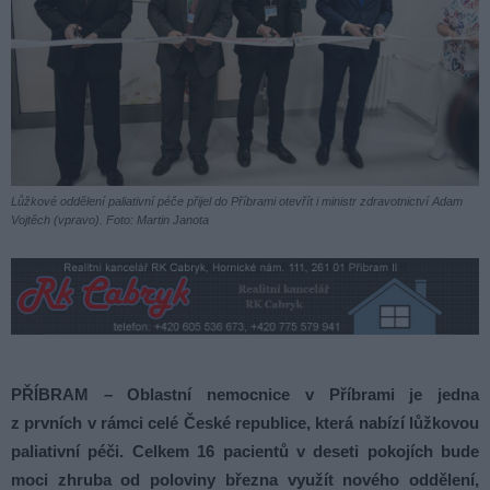
Lůžkové oddělení paliativní péče přijel do Příbrami otevřít i ministr zdravotnictví Adam
Vojtěch (vpravo). Foto: Martin Janota
PŘÍBRAM – Oblastní nemocnice v Příbrami je jedna
z prvních v rámci celé České republice, která nabízí lůžkovou
paliativní péči. Celkem 16 pacientů v deseti pokojích bude
moci zhruba od poloviny března využít nového oddělení,