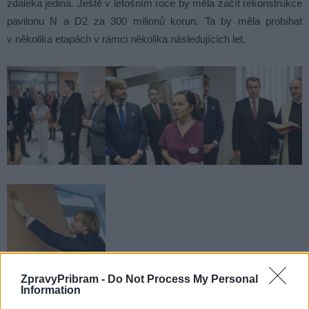
zdaleka jediná. Ještě v letošním roce by měla začít rekonstrukce
pavilonu N a D2 za 300 milionů korun. Ta by měla probíhat
v několika etapách v rámci několika následujících let.
ZpravyPribram -
Do Not Process My Personal
Information