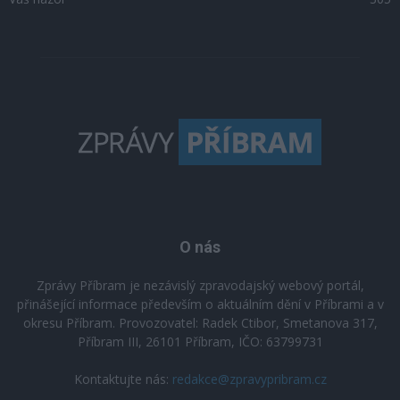
O nás
Zprávy Příbram je nezávislý zpravodajský webový portál,
přinášející informace především o aktuálním dění v Příbrami a v
okresu Příbram. Provozovatel: Radek Ctibor, Smetanova 317,
Příbram III, 26101 Příbram, IČO: 63799731
Kontaktujte nás:
redakce@zpravypribram.cz