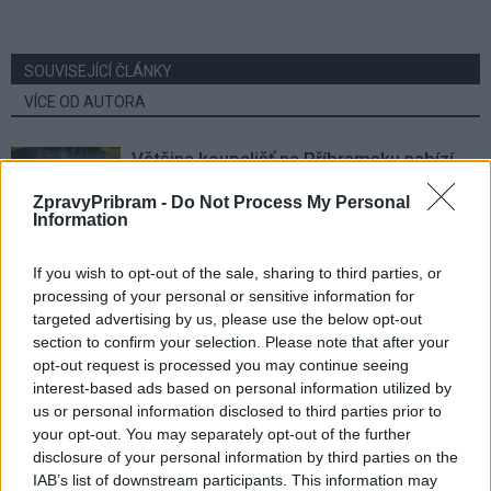
SOUVISEJÍCÍ ČLÁNKY
VÍCE OD AUTORA
Většina koupališť na Příbramsku nabízí
výborné podmínky. Horší voda je jen na
ZpravyPribram -
Do Not Process My Personal
Živohošti
Zpravodajství
Information
Příbram modernizuje parkovací automaty.
If you wish to opt-out of the sale, sharing to third parties, or
Přibudou i tři nové poblíž Svaté Hory
processing of your personal or sensitive information for
targeted advertising by us, please use the below opt-out
Zpravodajství
section to confirm your selection. Please note that after your
opt-out request is processed you may continue seeing
Středočeský kraj upravil pravidla soutěže.
interest-based ads based on personal information utilized by
Obce nově získají body i za předcházení
us or personal information disclosed to third parties prior to
vzniku odpadu
Zpravodajství
your opt-out. You may separately opt-out of the further
disclosure of your personal information by third parties on the
IAB’s list of downstream participants. This information may