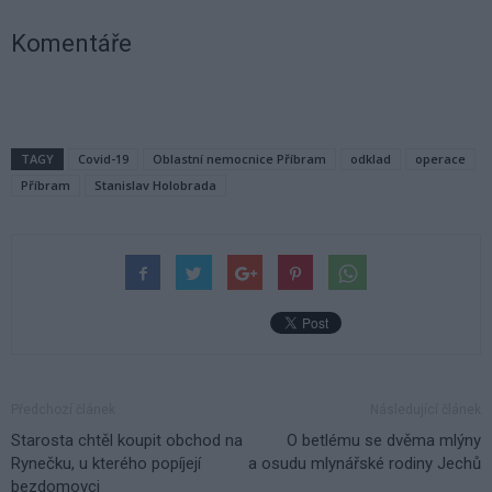
Komentáře
TAGY
Covid-19
Oblastní nemocnice Příbram
odklad
operace
Příbram
Stanislav Holobrada
Předchozí článek
Následující článek
Starosta chtěl koupit obchod na
O betlému se dvěma mlýny
Rynečku, u kterého popíjejí
a osudu mlynářské rodiny Jechů
bezdomovci