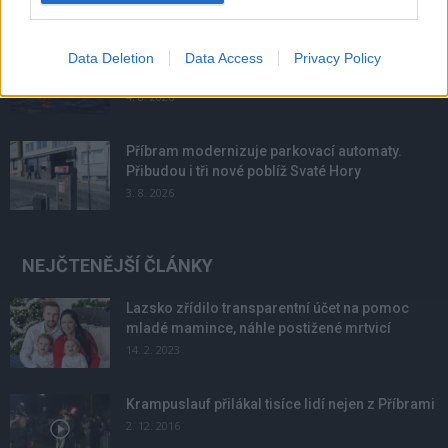
Většina koupališť na Příbramsku nabízí výborné
Data Deletion
Data Access
Privacy Policy
podmínky. Horší voda je jen...
4. 8. 2026
Příbram modernizuje parkovací automaty.
Přibudou i tři nové poblíž Svaté Hory
3. 8. 2026
NEJČTENĚJŠÍ ČLÁNKY
Lazsko zřídilo transparentní účet na pomoc
mladé mamince, náhle postižené mrtvicí
14. 2. 2023
Krampuslauf přilákal tisíce lidí nejen z Příbrami
2. 12. 2016