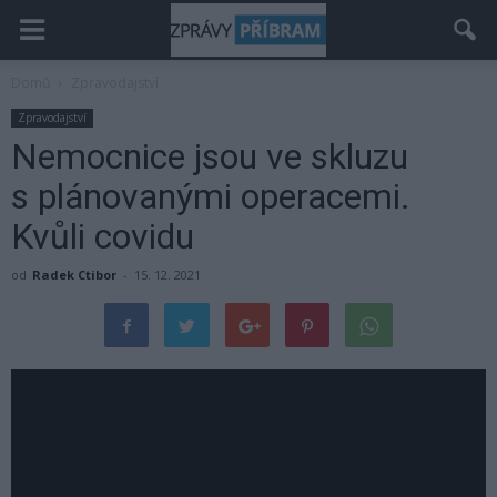
Domů
Zpravodajství
Zpravodajství
Nemocnice jsou ve skluzu
s plánovanými operacemi.
Kvůli covidu
od
Radek Ctibor
-
15. 12. 2021