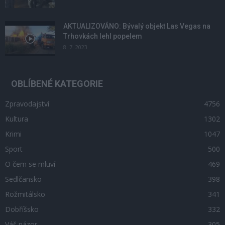
AKTUALIZOVÁNO: Bývalý objekt Las Vegas na
Trhovkách lehl popelem
8. 7. 2023
OBLÍBENÉ KATEGORIE
Zpravodajství
4756
Kultura
1302
Krimi
1047
Sport
500
O čem se mluví
469
Sedlčansko
398
Rožmitálsko
341
Dobříšsko
332
Váš názor
305