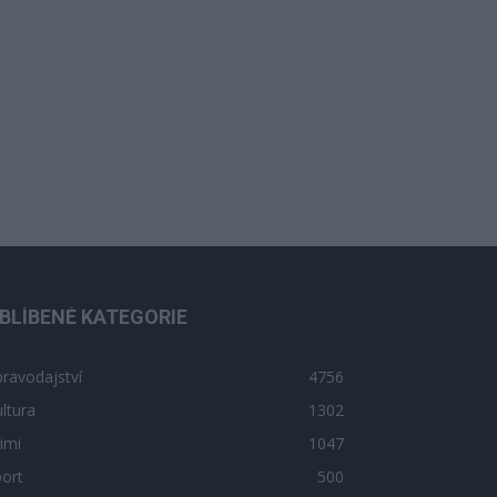
BLÍBENÉ KATEGORIE
ravodajství
4756
ltura
1302
imi
1047
ort
500