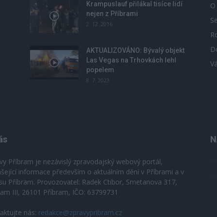
Krampuslauf přilákal tisíce lidí
O
nejen z Příbrami
S
2. 12. 2016
R
D
u
AKTUALIZOVÁNO: Bývalý objekt
Las Vegas na Trhovkách lehl
V
popelem
8. 7. 2023
ás
N
vy Příbram je nezávislý zpravodajský webový portál,
ášející informace především o aktuálním dění v Příbrami a v
su Příbram. Provozovatel: Radek Ctibor, Smetanova 317,
ram III, 26101 Příbram, IČO: 63799731
aktujte nás:
redakce@zpravypribram.cz