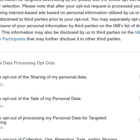
 4.B. Polovinu výtěžku z prodeje děti věnují Kristýnce
r selection. Please note that after your opt-out request is processed y
eing interest-based ads based on personal information utilized by us or
zil za Příbramí bezohledný řidič a ona následkům nehody
disclosed to third parties prior to your opt-out. You may separately opt-
losure of your personal information by third parties on the IAB’s list of
. This information may also be disclosed by us to third parties on the
IA
samy prodávat. O Kristýnce jsem jim řekla já, je to holčička
Participants
that may further disclose it to other third parties.
ěly nějak pomoci. Někdo chtěl dát celý zisk, ale odhlasovali
o dohodě koupíme třeba nějakého velkého plyšáka, aby jí
eníková. Podle ní je to nejlepší motivace přidat ruku k dílu.
l Data Processing Opt Outs
oří,“
dodala.
o opt-out of the Sharing of my personal data.
In
ancí. V jeho rámci si děti vyzkouší rozjet vlastní podnikání.
dají na jarmarku.
o opt-out of the Sale of my Personal Data.
In
to opt-out of processing my Personal Data for Targeted
ing.
In
o opt-out of Collection, Use, Retention, Sale, and/or Sharing