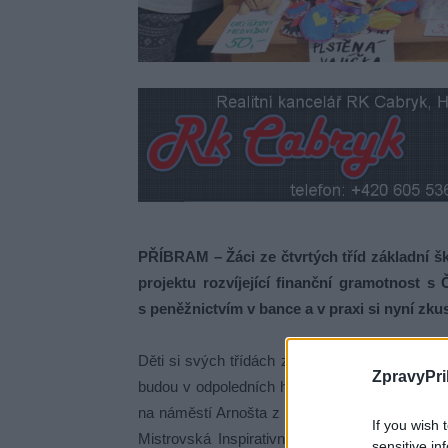
PŘÍBRAM – Žáci ze čtvrtých tříd základní šk
projektu rozvíjející finanční gramotnost 
s peněžnictvím v bance a v praxi si nyní zkus
Děti si svých třídách založily „firmy“, ve kter
ZpravyPri
budou v odpoledních hodinách ve středu 3. du
na náměstí Arnošta z Pardubic. Koupit si bud
If you wish 
Mistrovská Inspirativní Kreativita ze 4.A a 
sensitive in