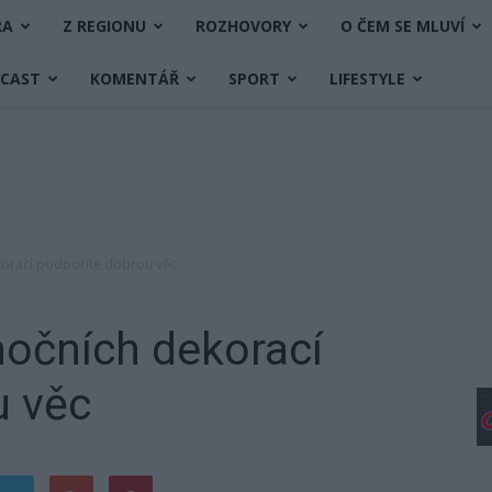
RA
Z REGIONU
ROZHOVORY
O ČEM SE MLUVÍ
DCAST
KOMENTÁŘ
SPORT
LIFESTYLE
orací podpoříte dobrou věc
očních dekorací
u věc