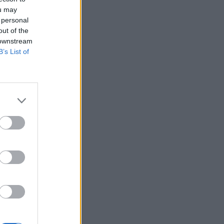
ou may
 personal
out of the
 downstream
B’s List of