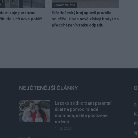
í
Zpravodajství
dernizuje parkovací
Středočeský kraj upravil pravidla
ibudou i tři nové poblíž
soutěže. Obce nově získají body i za
předcházení vzniku odpadu
NEJČTENĚJŠÍ ČLÁNKY
O
Lazsko zřídilo transparentní
Zp
účet na pomoc mladé
Ku
mamince, náhle postižené
mrtvicí
Kr
14. 2. 2023
Sp