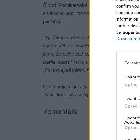
Školní Podnikatelské Úspěchy Naší Třídy ze
confirm you
continue se
z Občova, jejíž maminku začátkem března zra
information 
podlehla.
further disc
participants
„Vyrábíme velikonoční věci, které budou děti i 
Downstream 
v jejich věku a zmínila jsem se, jestli by necht
jsme, že půlku buď pošleme na sbírku, nebo p
udělal radost,“
řekla třídní učitelka 4.A. Jana J
Persona
„Samozřejmě věřím, že nás i rodiče hodně podp
I want t
Opted 
Cílem projektu je, aby děti porozuměly světu fin
Založí firmu, vymyslí produkt a následně jej pro
I want t
Opted 
Komentáře
I want 
Advertis
Opted 
I want t