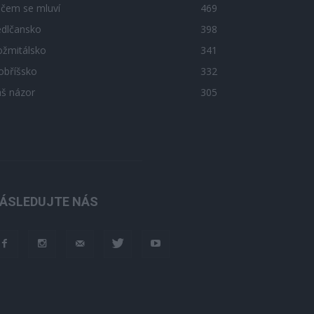
 čem se mluví
469
edlčansko
398
ožmitálsko
341
obříšsko
332
áš názor
305
ÁSLEDUJTE NÁS