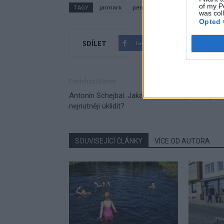
of my P
TAGY
jarmark
peníze
pomoc
Příbram
was col
Opted 
SDÍLET
Facebook
Twitter
Předchozí článek
Antonín Schejbal: Jaká část města potřebuje
nejnutněji uklidit?
SOUVISEJÍCÍ ČLÁNKY
VÍCE OD AUTORA