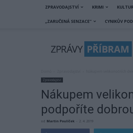
ZPRAVODAJSTVÍ
KRIMI
KULTU
„ZARUČENÁ SENZACE“
CYNIKŮV PO
Zprávy
Příbram
Domů
Zpravodajství
Nákupem velikonočních dek
Zpravodajství
Nákupem velikon
podpoříte dobro
od
Martin Poulíček
-
2. 4. 2019