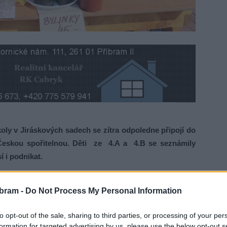
oly v Jiráskových sadech se zítra odpoledne připojí do
s Českou spořitelnou. Děti ze 4.A a 4.B se seznámily
í i podnikat.
ých vyrobily nejrůznější velikonoční dekorace či ozdoby a ty
bram -
Do Not Process My Personal Information
bna prodávat od 13 do 17 hodin u budovy České spořitelny
e možné výrobky třídních firem ŠMIK, což znamená Školní
to opt-out of the sale, sharing to third parties, or processing of your per
své výrobky nabídne i firma ŠPUNT, za kterou se skrývají
formation for targeted advertising by us, please use the below opt-out s