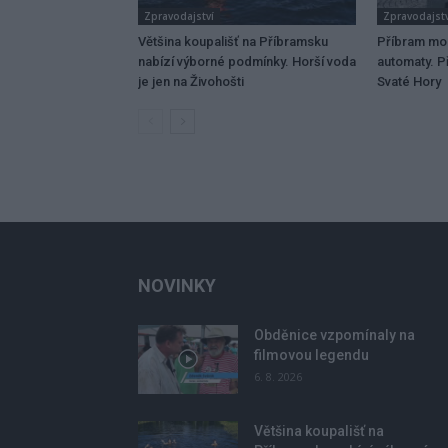
Zpravodajství
Zpravodajstv
Většina koupališť na Příbramsku
Příbram mo
nabízí výborné podmínky. Horší voda
automaty. Př
je jen na Živohošti
Svaté Hory
NOVINKY
Obděnice vzpomínaly na
filmovou legendu
6. 8. 2026
Většina koupališť na