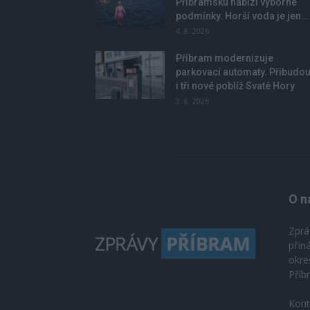
Příbramsku nabízí výborné
podmínky. Horší voda je jen...
4. 8. 2026
Příbram modernizuje
parkovací automaty. Přibudo
i tři nové poblíž Svaté Hory
3. 8. 2026
O n
Zprá
přin
okre
Příb
Kont