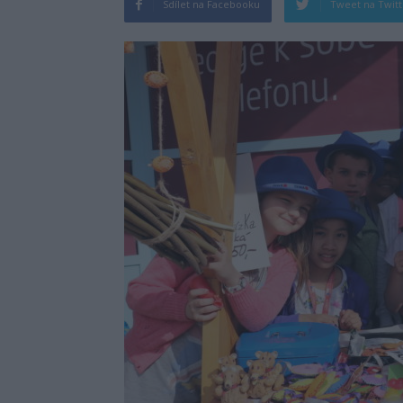
Sdílet na Facebooku
Tweet na Twit