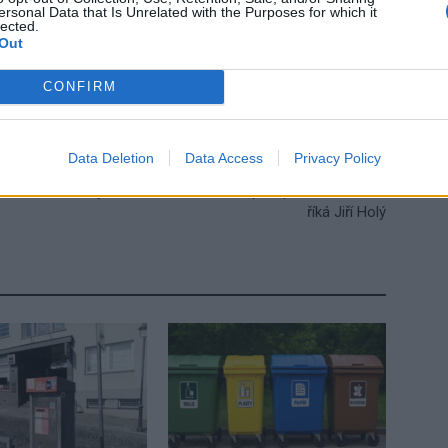
ersonal Data that Is Unrelated with the Purposes for which it
Velikonoce
lected.
Out
CONFIRM
Data Deletion
Data Access
Privacy Policy
Následující článek
Chystáme obecnou koncepci sportu ve městě,
říká Jiří Holý