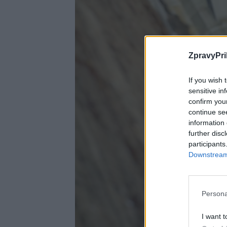
ZpravyPri
If you wish 
sensitive in
confirm you
continue se
information 
further disc
participants
Downstream 
Persona
I want t