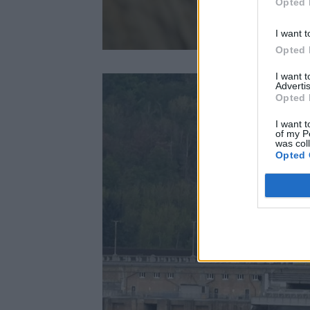
Opted 
I want t
Opted 
I want 
Advertis
Opted 
I want t
of my P
was col
Opted 