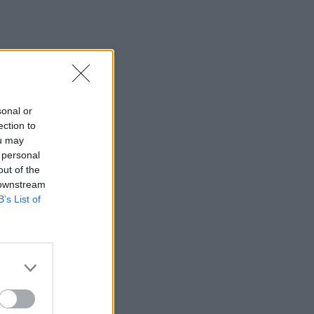
sonal or
ection to
ou may
 personal
out of the
 downstream
B’s List of