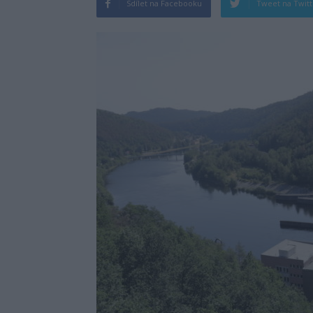
Sdílet na Facebooku
Tweet na Twit