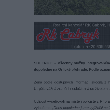
SOLENICE – Všechny složky Integrovaného
dopoledne na Orlické přehradě. Podle oznám
Žena podle dostupných informací skočila z h
Utrpěla vážná zranění neslučitelná se životem a
Událost vyšetřovali na místě i policisté z Příbr
vyloučeno.
„Dnes dopoledne jsme vyjížděli na 