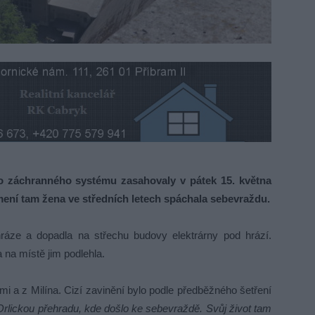
 záchranného systému zasahovaly v pátek 15. května
ení tam žena ve středních letech spáchala sebevraždu.
ráze a dopadla na střechu budovy elektrárny pod hrází.
 na místě jim podlehla.
ami a z Milína. Cizí zavinění bylo podle předběžného šetření
Orlickou přehradu, kde došlo ke sebevraždě. Svůj život tam