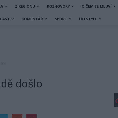
RA
Z REGIONU
ROZHOVORY
O ČEM SE MLUVÍ
DCAST
KOMENTÁŘ
SPORT
LIFESTYLE
aždě
adě došlo