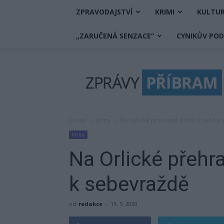
ZPRAVODAJSTVÍ
KRIMI
KULTU
„ZARUČENÁ SENZACE“
CYNIKŮV PO
Zprávy
Příbram
Domů
Krimi
Na Orlické přehradě došlo k sebevr
Krimi
Na Orlické přehr
k sebevraždě
od
redakce
-
15. 5. 2020