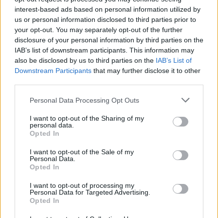
interest-based ads based on personal information utilized by
kritizuje vedení města. Krátké
us or personal information disclosed to third parties prior to
zastupitelstvo podle něj odhalilo staré
Váš názor
your opt-out. You may separately opt-out of the further
problémy
disclosure of your personal information by third parties on the
IAB’s list of downstream participants. This information may
Václav Dvořák k dubnovému
also be disclosed by us to third parties on the
IAB’s List of
zastupitelstvu. Prodej školy, dotace
Downstream Participants
that may further disclose it to other
i ztráty Technických služeb
Váš názor
third parties.
Personal Data Processing Opt Outs
I want to opt-out of the Sharing of my
personal data.
Opted In
I want to opt-out of the Sale of my
Personal Data.
Opted In
I want to opt-out of processing my
Personal Data for Targeted Advertising.
Opted In