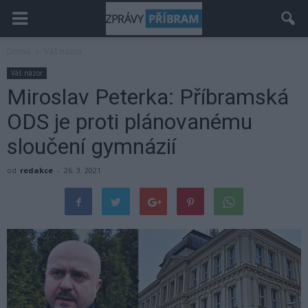
Domů
Váš názor
Váš názor
Miroslav Peterka: Příbramská
ODS je proti plánovanému
sloučení gymnázií
od
redakce
-
26. 3. 2021