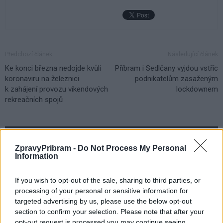
Předchozí článek
Následující článek
Ke konci března nedojde kvůli
Příbram i Sedlčany vyjdou vstříc
koronaviru na železnici
podnikatelům zasaženým
k zahájení provozu víkendových
lockdownem
rekreačních spojů
SOUVISEJÍCÍ ČLÁNKY
ZpravyPribram -
Do Not Process My Personal
VÍCE OD AUTORA
Information
Vedení města po roce otočilo. Zastupitel
If you wish to opt-out of the sale, sharing to third parties, or
Václav Dvořák připomíná ztracený čas
processing of your personal or sensitive information for
u 2. polikliniky
Váš názor
targeted advertising by us, please use the below opt-out
section to confirm your selection. Please note that after your
Opoziční zastupitel Václav Dvořák
opt-out request is processed you may continue seeing