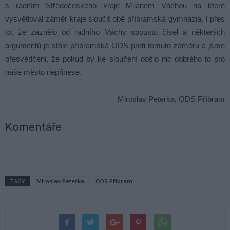
s radním Středočeského kraje Milanem Váchou na které
vysvětloval záměr kraje sloučit obě příbramská gymnázia. I přes
to, že zaznělo od radního Váchy spoustu čísel a některých
argumentů je stále příbramská ODS proti tomuto záměru a jsme
přesvědčeni, že pokud by ke sloučení došlo nic dobrého to pro
naše město nepřinese.
Miroslav Peterka, ODS Příbram
Komentáře
TAGY
Miroslav Peterka
ODS Příbram