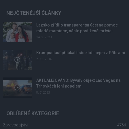
NEJČTENĚJŠÍ ČLÁNKY
Lazsko zřídilo transparentní účet na pomoc
mladé mamince, náhle postižené mrtvicí
14. 2. 2023
Krampuslauf přilákal tisíce lidí nejen z Příbrami
2. 12. 2016
AKTUALIZOVÁNO: Bývalý objekt Las Vegas na
Trhovkách lehl popelem
8. 7. 2023
OBLÍBENÉ KATEGORIE
Zpravodajství
4756