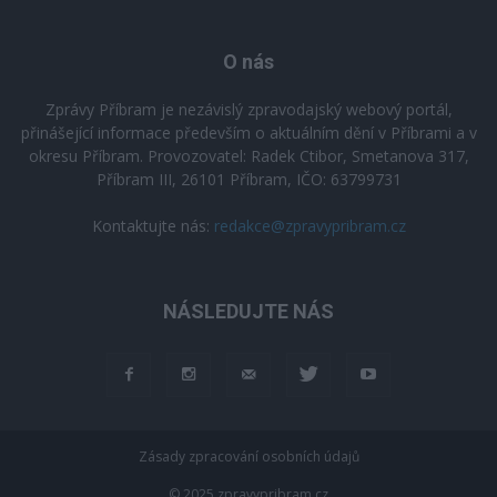
O nás
Zprávy Příbram je nezávislý zpravodajský webový portál,
přinášející informace především o aktuálním dění v Příbrami a v
okresu Příbram. Provozovatel: Radek Ctibor, Smetanova 317,
Příbram III, 26101 Příbram, IČO: 63799731
Kontaktujte nás:
redakce@zpravypribram.cz
NÁSLEDUJTE NÁS
Zásady zpracování osobních údajů
© 2025 zpravypribram.cz