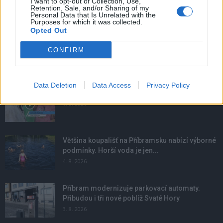
I want to opt-out of Collection, Use,
Retention, Sale, and/or Sharing of my
Personal Data that Is Unrelated with the
Purposes for which it was collected.
Opted Out
CONFIRM
NOVINKY
Data Deletion
Data Access
Privacy Policy
Obděnice vzpomínaly na filmovou legendu
6. 8. 2026
Většina koupališť na Příbramsku nabízí výborné
podmínky. Horší voda je jen...
4. 8. 2026
Příbram modernizuje parkovací automaty.
Přibudou i tři nové poblíž Svaté Hory
3. 8. 2026