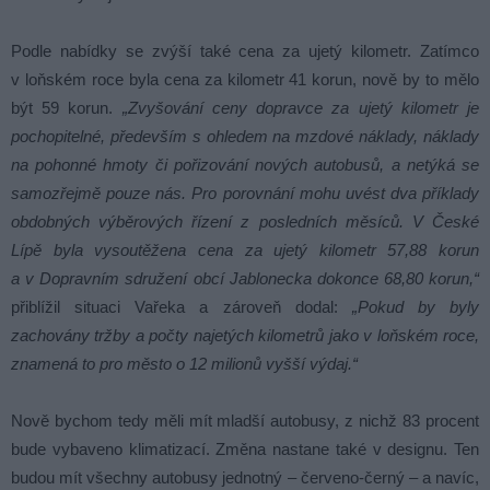
Podle nabídky se zvýší také cena za ujetý kilometr. Zatímco
v loňském roce byla cena za kilometr 41 korun, nově by to mělo
být 59 korun.
„Zvyšování ceny dopravce za ujetý kilometr je
pochopitelné, především s ohledem na mzdové náklady, náklady
na pohonné hmoty či pořizování nových autobusů, a netýká se
samozřejmě pouze nás. Pro porovnání mohu uvést dva příklady
obdobných výběrových řízení z posledních měsíců. V České
Lípě byla vysoutěžena cena za ujetý kilometr 57,88 korun
a v Dopravním sdružení obcí Jablonecka dokonce 68,80 korun,“
přiblížil situaci Vařeka a zároveň dodal:
„Pokud by byly
zachovány tržby a počty najetých kilometrů jako v loňském roce,
znamená to pro město o 12 milionů vyšší výdaj.“
Nově bychom tedy měli mít mladší autobusy, z nichž 83 procent
bude vybaveno klimatizací. Změna nastane také v designu. Ten
budou mít všechny autobusy jednotný – červeno-černý – a navíc,