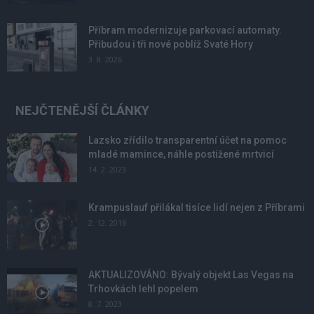
Příbram modernizuje parkovací automaty.
Přibudou i tři nové poblíž Svaté Hory
3. 8. 2026
NEJČTENĚJŠÍ ČLÁNKY
Lazsko zřídilo transparentní účet na pomoc
mladé mamince, náhle postižené mrtvicí
14. 2. 2023
Krampuslauf přilákal tisíce lidí nejen z Příbrami
2. 12. 2016
AKTUALIZOVÁNO: Bývalý objekt Las Vegas na
Trhovkách lehl popelem
8. 7. 2023