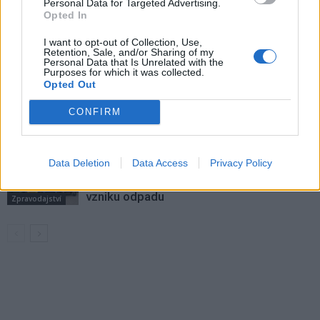
Personal Data for Targeted Advertising.
Opted In
Většina koupališť na Příbramsku nabízí
výborné podmínky. Horší voda je jen na
I want to opt-out of Collection, Use,
Retention, Sale, and/or Sharing of my
Živohošti
Personal Data that Is Unrelated with the
Zpravodajství
Purposes for which it was collected.
Opted Out
Příbram modernizuje parkovací automaty.
Přibudou i tři nové poblíž Svaté Hory
CONFIRM
Zpravodajství
Středočeský kraj upravil pravidla soutěže.
Data Deletion
Data Access
Privacy Policy
Obce nově získají body i za předcházení
vzniku odpadu
Zpravodajství