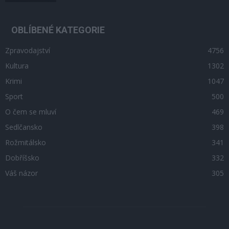
OBLÍBENÉ KATEGORIE
Zpravodajství
4756
Kultura
1302
Krimi
1047
Sport
500
O čem se mluví
469
Sedlčansko
398
Rožmitálsko
341
Dobříšsko
332
Váš názor
305