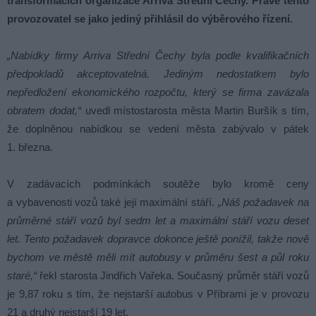
transformacích organizace Arriva Střední Čechy. Právě tento
provozovatel se jako jediný přihlásil do výběrového řízení.
„Nabídky firmy Arriva Střední Čechy byla podle kvalifikačních
předpokladů akceptovatelná. Jediným nedostatkem bylo
nepředložení ekonomického rozpočtu, který se firma zavázala
obratem dodat,“
uvedl místostarosta města Martin Buršík s tím,
že doplněnou nabídkou se vedení města zabývalo v pátek
1. března.
V zadávacích podmínkách soutěže bylo kromě ceny
a vybavenosti vozů také její maximální stáří.
„Náš požadavek na
průměrné stáří vozů byl sedm let a maximální stáří vozu deset
let. Tento požadavek dopravce dokonce ještě ponížil, takže nově
bychom ve městě měli mít autobusy v průměru šest a půl roku
staré,“
řekl starosta Jindřich Vařeka. Současný průměr stáří vozů
je 9,87 roku s tím, že nejstarší autobus v Příbrami je v provozu
21 a druhý nejstarší 19 let.