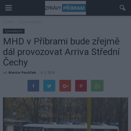
Domů
Zpravodajství
Zpravodajství
MHD v Příbrami bude zřejmě
dál provozovat Arriva Střední
Čechy
od
Martin Poulíček
-
6. 3. 2019