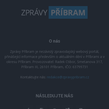
O nás
Zprávy Příbram je nezávislý zpravodajský webový portál,
přinášející informace především o aktuálním dění v Příbrami a v
okresu Příbram. Provozovatel: Radek Ctibor, Smetanova 317,
Příbram III, 26101 Příbram, IČO: 63799731
Kontaktujte nás:
redakce@zpravypribram.cz
NÁSLEDUJTE NÁS