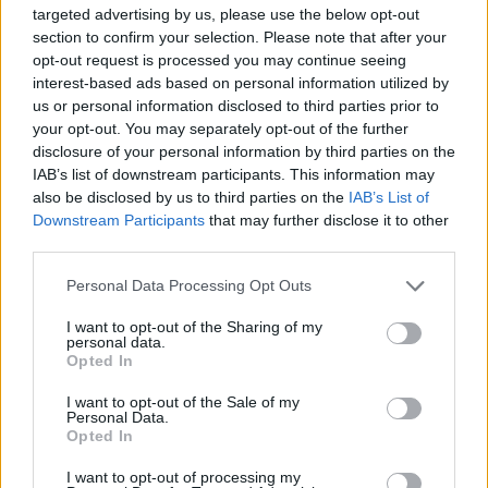
targeted advertising by us, please use the below opt-out
TAGY
Arriva Střední Čechy
autobus
ekologie
section to confirm your selection. Please note that after your
Jindřich Vařeka
Martin Buršík
MHD
Příbram
smlouva
opt-out request is processed you may continue seeing
Václav Švenda
Vladimír Král
výběrové řízení
zájemce
interest-based ads based on personal information utilized by
us or personal information disclosed to third parties prior to
your opt-out. You may separately opt-out of the further
disclosure of your personal information by third parties on the
IAB’s list of downstream participants. This information may
also be disclosed by us to third parties on the
IAB’s List of
Downstream Participants
that may further disclose it to other
third parties.
Personal Data Processing Opt Outs
Předchozí článek
Následující článek
Vězni se na Bytízu připravují na
Staronovým provozovatelem
I want to opt-out of the Sharing of my
závěrečnou zkoušku
MHD v Příbrami je Arriva Střední
personal data.
Opted In
Čechy
I want to opt-out of the Sale of my
Personal Data.
Opted In
SOUVISEJÍCÍ ČLÁNKY
VÍCE OD AUTORA
I want to opt-out of processing my