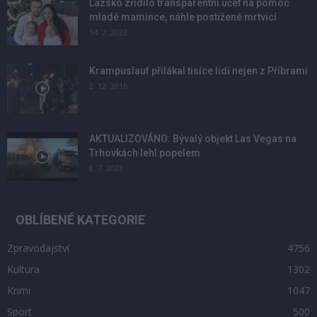
Lazsko zřídilo transparentní účet na pomoc
mladé mamince, náhle postižené mrtvicí
14. 2. 2023
Krampuslauf přilákal tisíce lidí nejen z Příbrami
2. 12. 2016
AKTUALIZOVÁNO: Bývalý objekt Las Vegas na
Trhovkách lehl popelem
8. 7. 2023
OBLÍBENÉ KATEGORIE
Zpravodajství
4756
Kultura
1302
Krimi
1047
Sport
500