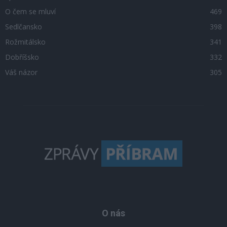
O čem se mluví
469
Sedlčansko
398
Rožmitálsko
341
Dobříšsko
332
Váš názor
305
O nás