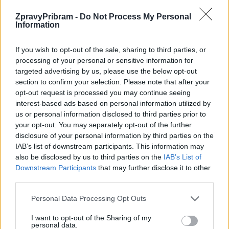
ZpravyPribram -
Do Not Process My Personal
Information
Předchozí článek
Následující článek
If you wish to opt-out of the sale, sharing to third parties, or
Vandalové zničili několik stromů
Obecnický masopust měl
processing of your personal or sensitive information for
u cyklostezky do Bohutína
sportovní nádech
targeted advertising by us, please use the below opt-out
section to confirm your selection. Please note that after your
opt-out request is processed you may continue seeing
interest-based ads based on personal information utilized by
SOUVISEJÍCÍ ČLÁNKY
us or personal information disclosed to third parties prior to
VÍCE OD AUTORA
your opt-out. You may separately opt-out of the further
disclosure of your personal information by third parties on the
IAB’s list of downstream participants. This information may
Většina koupališť na Příbramsku nabízí
also be disclosed by us to third parties on the
IAB’s List of
výborné podmínky. Horší voda je jen na
Downstream Participants
that may further disclose it to other
Živohošti
Zpravodajství
third parties.
Příbram modernizuje parkovací automaty.
Personal Data Processing Opt Outs
Přibudou i tři nové poblíž Svaté Hory
I want to opt-out of the Sharing of my
Zpravodajství
personal data.