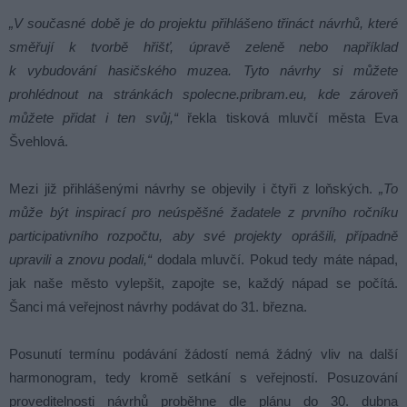
„V současné době je do projektu přihlášeno třináct návrhů, které
směřují k tvorbě hřišť, úpravě zeleně nebo například
k vybudování hasičského muzea. Tyto návrhy si můžete
prohlédnout na stránkách spolecne.pribram.eu, kde zároveň
můžete přidat i ten svůj,“
řekla tisková mluvčí města Eva
Švehlová.
Mezi již přihlášenými návrhy se objevily i čtyři z loňských.
„To
může být inspirací pro neúspěšné žadatele z prvního ročníku
participativního rozpočtu, aby své projekty oprášili, případně
upravili a znovu podali,“
dodala mluvčí. Pokud tedy máte nápad,
jak naše město vylepšit, zapojte se, každý nápad se počítá.
Šanci má veřejnost návrhy podávat do 31. března.
Posunutí termínu podávání žádostí nemá žádný vliv na další
harmonogram, tedy kromě setkání s veřejností. Posuzování
proveditelnosti návrhů proběhne dle plánu do 30. dubna