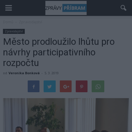
Domů
Zpravodajství
Zpravodajství
Město prodloužilo lhůtu pro
návrhy participativního
rozpočtu
od
Veronika Bonková
-
5. 3. 2019