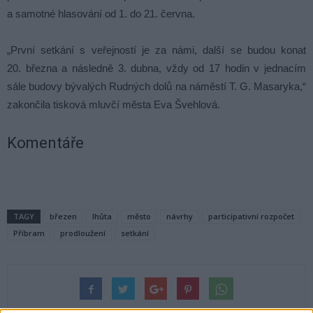
a samotné hlasování od 1. do 21. června.
„První setkání s veřejností je za námi, další se budou konat
20. března a následně 3. dubna, vždy od 17 hodin v jednacím
sále budovy bývalých Rudných dolů na náměstí T. G. Masaryka,“
zakončila tisková mluvčí města Eva Švehlová.
Komentáře
TAGY
březen
lhůta
město
návrhy
participativní rozpočet
Příbram
prodloužení
setkání