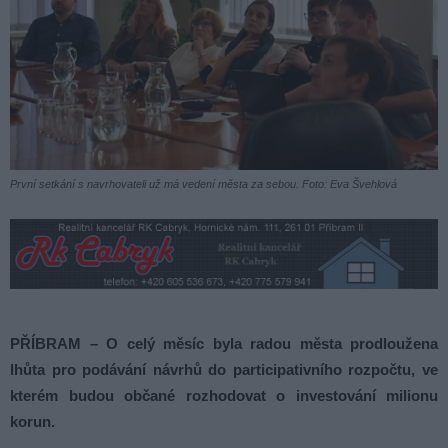
První setkání s navrhovateli už má vedení města za sebou. Foto: Eva Švehlová
PŘÍBRAM – O celý měsíc byla radou města prodloužena
lhůta pro podávání návrhů do participativního rozpočtu, ve
kterém budou občané rozhodovat o investování milionu
korun.