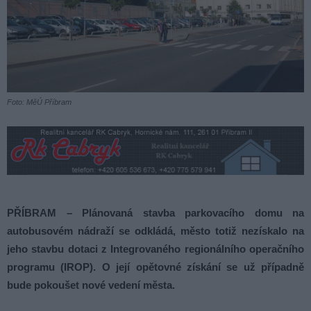
Foto: MěÚ Příbram
PŘÍBRAM – Plánovaná stavba parkovacího domu na
autobusovém nádraží se odkládá, město totiž nezískalo na
jeho stavbu dotaci z Integrovaného regionálního operačního
programu (IROP). O její opětovné získání se už případně
bude pokoušet nové vedení města.