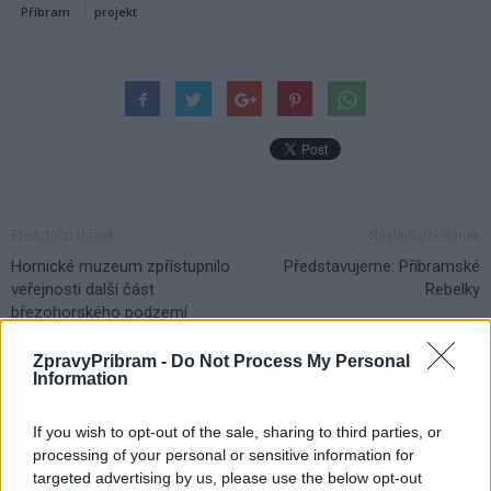
Příbram
projekt
Předchozí článek
Následující článek
Hornické muzeum zpřístupnilo
Představujeme: Příbramské
veřejnosti další část
Rebelky
březohorského podzemí
ZpravyPribram -
Do Not Process My Personal
Information
SOUVISEJÍCÍ ČLÁNKY
VÍCE OD AUTORA
If you wish to opt-out of the sale, sharing to third parties, or
processing of your personal or sensitive information for
Většina koupališť na Příbramsku nabízí
targeted advertising by us, please use the below opt-out