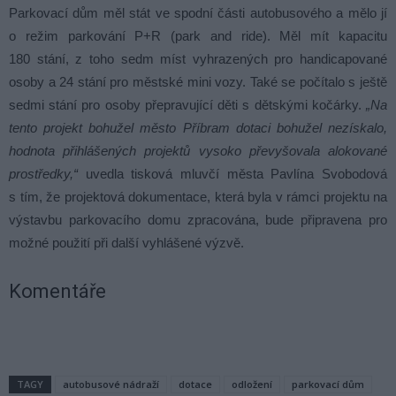
Parkovací dům měl stát ve spodní části autobusového a mělo jí
o režim parkování P+R (park and ride). Měl mít kapacitu
180 stání, z toho sedm míst vyhrazených pro handicapované
osoby a 24 stání pro městské mini vozy. Také se počítalo s ještě
sedmi stání pro osoby přepravující děti s dětskými kočárky.
„Na
tento projekt bohužel město Příbram dotaci bohužel nezískalo,
hodnota přihlášených projektů vysoko převyšovala alokované
prostředky,“
uvedla tisková mluvčí města Pavlína Svobodová
s tím, že projektová dokumentace, která byla v rámci projektu na
výstavbu parkovacího domu zpracována, bude připravena pro
možné použití při další vyhlášené výzvě.
Komentáře
TAGY
autobusové nádraží
dotace
odložení
parkovací dům