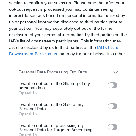
výborné podmínky. Horší voda je jen na
section to confirm your selection. Please note that after your
opt-out request is processed you may continue seeing
Živohošti
Zpravodajství
interest-based ads based on personal information utilized by
us or personal information disclosed to third parties prior to
Příbram modernizuje parkovací automaty.
your opt-out. You may separately opt-out of the further
Přibudou i tři nové poblíž Svaté Hory
disclosure of your personal information by third parties on the
Zpravodajství
IAB’s list of downstream participants. This information may
also be disclosed by us to third parties on the
IAB’s List of
Downstream Participants
that may further disclose it to other
Středočeský kraj upravil pravidla soutěže.
third parties.
Obce nově získají body i za předcházení
vzniku odpadu
Zpravodajství
Personal Data Processing Opt Outs
I want to opt-out of the Sharing of my
personal data.
Opted In
I want to opt-out of the Sale of my
Personal Data.
Opted In
I want to opt-out of processing my
Personal Data for Targeted Advertising.
Opted In