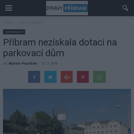
Domů
Zpravodajství
Zpravodajství
Příbram nezískala dotaci na
parkovací dům
od
Martin Poulíček
-
13. 7. 2018