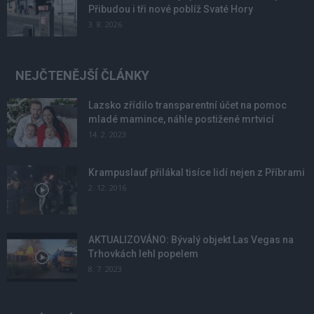
Přibudou i tři nové poblíž Svaté Hory
3. 8. 2026
NEJČTENĚJŠÍ ČLÁNKY
Lazsko zřídilo transparentní účet na pomoc
mladé mamince, náhle postižené mrtvicí
14. 2. 2023
Krampuslauf přilákal tisíce lidí nejen z Příbrami
2. 12. 2016
AKTUALIZOVÁNO: Bývalý objekt Las Vegas na
Trhovkách lehl popelem
8. 7. 2023