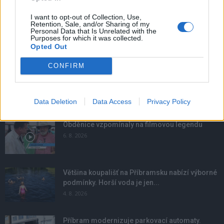
I want to opt-out of Collection, Use,
Retention, Sale, and/or Sharing of my
Personal Data that Is Unrelated with the
Purposes for which it was collected.
Opted Out
CONFIRM
Data Deletion
Data Access
Privacy Policy
NOVINKY
Obděnice vzpomínaly na filmovou legendu
6. 8. 2026
Většina koupališť na Příbramsku nabízí výborné
podmínky. Horší voda je jen...
4. 8. 2026
Příbram modernizuje parkovací automaty.