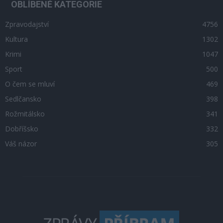
OBLÍBENÉ KATEGORIE
Zpravodajství
4756
Kultura
1302
Krimi
1047
Sport
500
O čem se mluví
469
Sedlčansko
398
Rožmitálsko
341
Dobříšsko
332
Váš názor
305