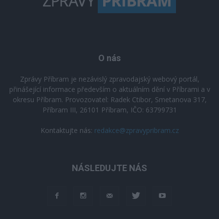
O nás
Zprávy Příbram je nezávislý zpravodajský webový portál,
přinášející informace především o aktuálním dění v Příbrami a v
okresu Příbram. Provozovatel: Radek Ctibor, Smetanova 317,
Příbram III, 26101 Příbram, IČO: 63799731
Kontaktujte nás:
redakce@zpravypribram.cz
NÁSLEDUJTE NÁS