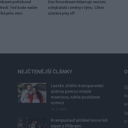
enbaum potřeboval
Dan Rosenbaum bilancuje sezonu
tředí. Teď bude naším
volejbalistů i změny v týmu. Cílem
íká jeho otec
zůstává play off
NEJČTENĚJŠÍ ČLÁNKY
O
Lazsko zřídilo transparentní
Zp
účet na pomoc mladé
Ku
mamince, náhle postižené
mrtvicí
Kr
14. 2. 2023
Sp
Krampuslauf přilákal tisíce lidí
O
nejen z Příbrami