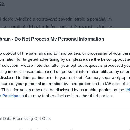
22.
ají dobře vyladěné a otestované závodní stroje a pomáhá jim
ý se oproti předchozím letům podstatně rozrostl.
„Jelo se
erénu. Duny, ve kterých záleželo na volbě trasy. Zbytečně
bram -
Do Not Process My Personal Information
Strategie je jednoduchá. Musíme teď s chladnou hlavou
a postupně přidávat. Důležité je, že nám Marťas Šoltys bude
to opt-out of the sale, sharing to third parties, or processing of your per
tapě,“
říká Martin Macík, který v loňském ročníku Dakaru
formation for targeted advertising by us, please use the below opt-out s
r selection. Please note that after your opt-out request is processed y
eing interest-based ads based on personal information utilized by us or
disclosed to third parties prior to your opt-out. You may separately opt-
 10. místě, dnes vyjel na trať s novým závodním kamionem,
losure of your personal information by third parties on the IAB’s list of
draví dorazit do cíle. V prvních etapách se budu s novým
. This information may also be disclosed by us to third parties on the
IA
en párkrát. Každopádně, letošní Dakar pojedu s rozumem.
Participants
that may further disclose it to other third parties.
nést spoustu překvapení. Na začátku určitě není potřeba
l Data Processing Opt Outs