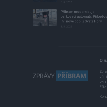
4. 8. 2026
Příbram modernizuje
parkovací automaty. Přibudo
i tři nové poblíž Svaté Hory
3. 8. 2026
O n
Zprá
přin
okre
Příb
Kont