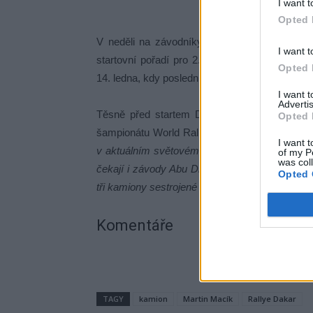
I want t
Opted 
V neděli na závodníky čeká etapa 1B, dlouh
I want t
startovní pořadí pro 2. etapu. Fanoušci budo
Opted 
14. ledna, kdy poslední etapa zakončí Dakar v 
I want 
Advertis
Těsně před startem Dakaru Martin Macík tak
Opted 
šampionátu World Rally-Raid Championship 2
I want t
v aktuálním světovém šampionátu. Těšíme se, 
of my P
was col
čekají i závody Abu Dhabi Desert Challenge, 
Opted 
tři kamiony sestrojené v Sedlčanech,“
dodal zá
Komentáře
TAGY
kamion
Martin Macík
Rallye Dakar