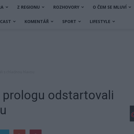
RA
Z REGIONU
ROZHOVORY
O ČEM SE MLUVÍ
DCAST
KOMENTÁŘ
SPORT
LIFESTYLE
ali s chladnou hlavou
 prologu odstartovali
ou