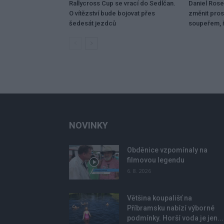
Rallycross Cup se vrací do Sedlčan.
Daniel Ros
O vítězství bude bojovat přes
změnit pros
šedesát jezdců
soupeřem, ř
NOVINKY
Obděnice vzpomínaly na
filmovou legendu
6. 8. 2026
Většina koupališť na
Příbramsku nabízí výborné
podmínky. Horší voda je jen...