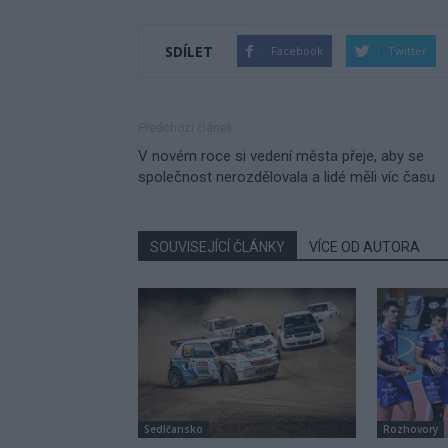
SDÍLET
Facebook
Twitter
Předchozí článek
V novém roce si vedení města přeje, aby se
společnost nerozdělovala a lidé měli víc času
SOUVISEJÍCÍ ČLÁNKY
VÍCE OD AUTORA
Sedlčansko
Rozhovory