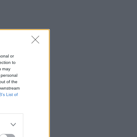
sonal or
ection to
ou may
 personal
out of the
 downstream
B’s List of