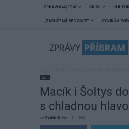
ZPRAVODAJSTVÍ
KRIMI
KULTU
„ZARUČENÁ SENZACE“
CYNIKŮV PO
Zprávy
Příbram
Domů
Sport
Macík i Šoltys do prologu odstartov
Sport
Macík i Šoltys do
s chladnou hlav
od
Radek Ctibor
-
2. 1. 2022