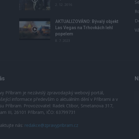
S
2. 12. 2016
R
D
u
AKTUALIZOVÁNO: Bývalý objekt
Las Vegas na Trhovkách lehl
V
popelem
8. 7. 2023
ás
N
vy Příbram je nezávislý zpravodajský webový portál,
ášející informace především o aktuálním dění v Příbrami a v
su Příbram. Provozovatel: Radek Ctibor, Smetanova 317,
ram III, 26101 Příbram, IČO: 63799731
aktujte nás:
redakce@zpravypribram.cz