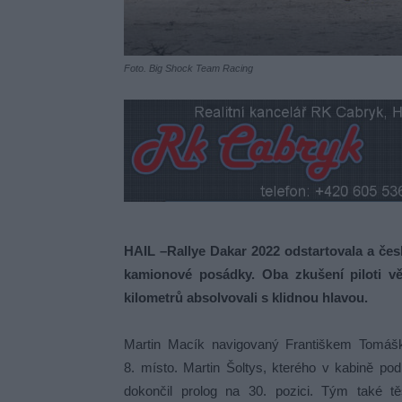
Foto. Big Shock Team Racing
HAIL –Rallye Dakar 2022 odstartovala a če
kamionové posádky. Oba zkušení piloti v
kilometrů absolvovali s klidnou hlavou.
Martin Macík navigovaný Františkem Tomáš
8. místo. Martin Šoltys, kterého v kabině po
dokončil prolog na 30. pozici. Tým také 