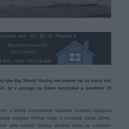
ský tým Big Shock! Racing má poprvé má na startu dvě
ědí, že v prologu se Dakar nevyhrává a úvodních 19
kem a jištěný mechanikem Davidem Švandou vybojoval
dporují navigátor Roman Krejčí a mechanik Jakub Jiřinec,
těsně před startem Dakaru oznámil účast ve světovém