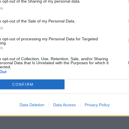
o opt-out of the Sharing of my personal data.
In
á 333 km. Dnešní a zítřejší výsledky pak určí posádkám
o opt-out of the Sale of my Personal Data.
u s českými závodníky prožívat jejich dobrodružství až do
In
Džiddě.
to opt-out of processing my Personal Data for Targeted
ing.
é oznámil, že se chystá zúčastnit aktuálního světového
In
022.
„Můžeme potvrdit, že Big Shock! Racing bude závodit
o opt-out of Collection, Use, Retention, Sale, and/or Sharing
je to další krok, který nás posune dál. Kromě Dakaru nás
ersonal Data that Is Unrelated with the Purposes for which it
lected.
Rally Kazakhstan a Rallye du Maroc. V mistrovství pojedou
Out
věrem Martin Macík.
CONFIRM
Data Deletion
Data Access
Privacy Policy