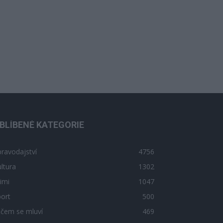
BLÍBENÉ KATEGORIE
ravodajství
4756
ltura
1302
imi
1047
ort
500
 čem se mluví
469