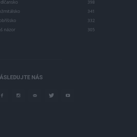
edlčansko
398
ožmitálsko
341
obříšsko
332
áš názor
305
ÁSLEDUJTE NÁS