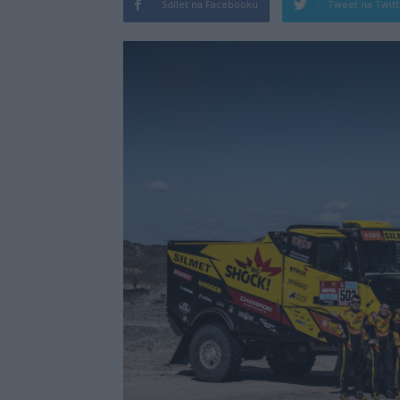
Sdílet na Facebooku
Tweet na Twit