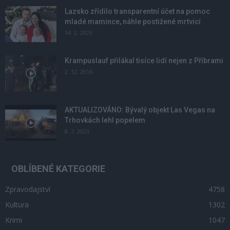
Lazsko zřídilo transparentní účet na pomoc
mladé mamince, náhle postižené mrtvicí
14. 2. 2023
Krampuslauf přilákal tisíce lidí nejen z Příbrami
2. 12. 2016
AKTUALIZOVÁNO: Bývalý objekt Las Vegas na
Trhovkách lehl popelem
8. 7. 2023
OBLÍBENÉ KATEGORIE
Zpravodajství
4758
Kultura
1302
Krimi
1047