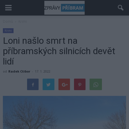
Domů
Krimi
Krimi
Loni našlo smrt na
příbramských silnicích devět
lidí
od
Radek Ctibor
-
17. 1. 2022