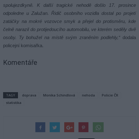
spolujezdkyně. K další tragické nehodě došlo 17. prosince
odpoledne u Zalužan. Řidič osobního vozidla dostal po projetí
zatáčky na mokré vozovce smyk a přejel do protisměru, kde
čelně narazil do protijedoucího automobilu, ve kterém seděly dvě
osoby. Ty bohužel na místě svým zraněním podlehly,“
dodala
policejní komisařka.
Komentáře
TAGY
doprava
Monika Schindlová
nehoda
Policie ČR
statistika