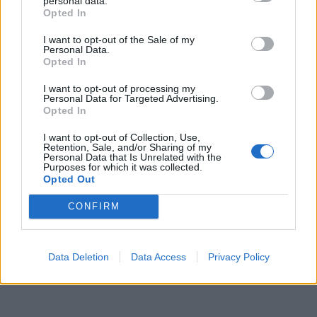
30 přestupků
personal data.
Krimi
Opted In
Čtvrtina řidičů při kontrole na Příbramsku
I want to opt-out of the Sale of my
Personal Data.
neobstála. Policie o prázdninách zpřísní
Opted In
dohled na silnicích
Krimi
I want to opt-out of processing my
Personal Data for Targeted Advertising.
Opted In
I want to opt-out of Collection, Use,
Retention, Sale, and/or Sharing of my
Personal Data that Is Unrelated with the
Purposes for which it was collected.
Opted Out
CONFIRM
Data Deletion
Data Access
Privacy Policy