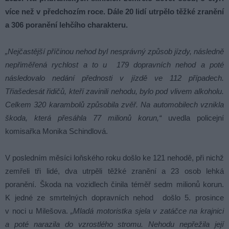
více než v předchozím roce. Dále 20 lidí utrpělo těžké zranění
a 306 poranění lehčího charakteru.
„Nejčastější příčinou nehod byl nesprávný způsob jízdy, následně
nepřiměřená rychlost a to u 179 dopravních nehod a poté
následovalo nedání přednosti v jízdě ve 112 případech.
Třiašedesát řidičů, kteří zavinili nehodu, bylo pod vlivem alkoholu.
Celkem 320 karambolů způsobila zvěř. Na automobilech vznikla
škoda, která přesáhla 77 milionů korun,“
uvedla policejní
komisařka Monika Schindlová.
V posledním měsíci loňského roku došlo ke 121 nehodě, při nichž
zemřeli tři lidé, dva utrpěli těžké zranění a 23 osob lehká
poranění. Škoda na vozidlech činila téměř sedm milionů korun.
K jedné ze smrtelných dopravních nehod došlo 5. prosince
v noci u Milešova.
„Mladá motoristka sjela v zatáčce na krajnici
a poté narazila do vzrostlého stromu. Nehodu nepřežila její