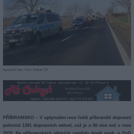
Ilustrační foto. Foto: Policie ČR
PŘÍBRAMSKO – V uplynulém roce řešili příbramští dopravní
policisté 1391 dopravních nehod, což je o 50 více než v roce
2020. Na příbramských silnicích zemřelo devět osob, o čtyři