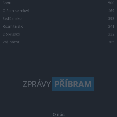
Sport
500
O čem se mluví
469
Sedlčansko
398
Rožmitálsko
341
Dobříšsko
332
Váš názor
305
O nás