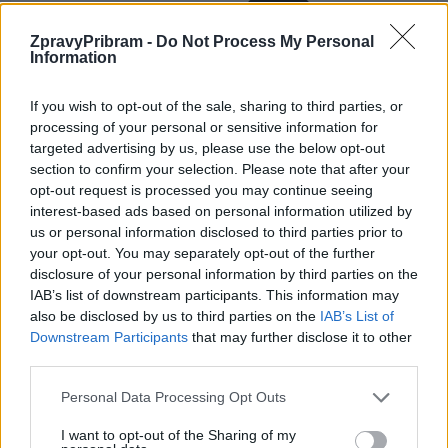
ZpravyPribram -
Do Not Process My Personal
Information
Předchozí článek
Následující článek
If you wish to opt-out of the sale, sharing to third parties, or
Ředitel SZM Jan Slaba říká, že
Kraj finančně podpoří projekty
processing of your personal or sensitive information for
technický stav budovy bazénu
například v Krásné Hoře či Staré
targeted advertising by us, please use the below opt-out
i vybavení přestává být únosný
Huti
section to confirm your selection. Please note that after your
opt-out request is processed you may continue seeing
interest-based ads based on personal information utilized by
SOUVISEJÍCÍ ČLÁNKY
us or personal information disclosed to third parties prior to
your opt-out. You may separately opt-out of the further
VÍCE OD AUTORA
disclosure of your personal information by third parties on the
IAB’s list of downstream participants. This information may
Vykradených aut na Příbramsku přibylo.
also be disclosed by us to third parties on the
IAB’s List of
Policie připomíná: Auto není trezor
Downstream Participants
that may further disclose it to other
Krimi
third parties.
Personal Data Processing Opt Outs
Každý sedmý řidič měl problém. Policie
při víkendové akci na Příbramsku odhalila
I want to opt-out of the Sharing of my