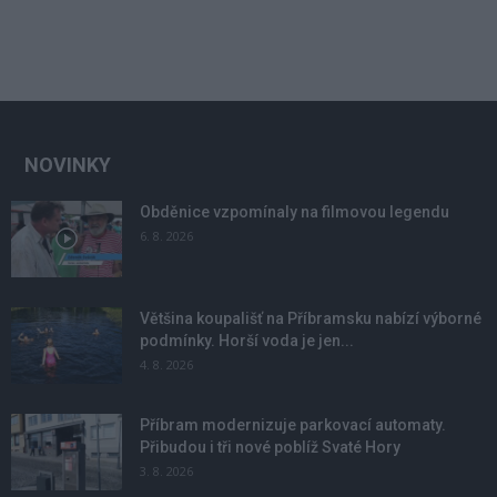
NOVINKY
Obděnice vzpomínaly na filmovou legendu
6. 8. 2026
Většina koupališť na Příbramsku nabízí výborné
podmínky. Horší voda je jen...
4. 8. 2026
Příbram modernizuje parkovací automaty.
Přibudou i tři nové poblíž Svaté Hory
3. 8. 2026