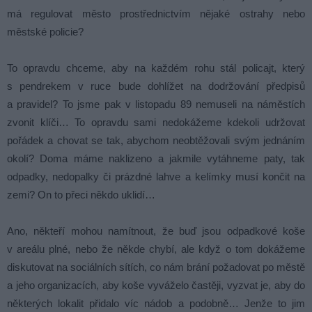
má regulovat město prostřednictvím nějaké ostrahy nebo
městské policie?
To opravdu chceme, aby na každém rohu stál policajt, který
s pendrekem v ruce bude dohlížet na dodržování předpisů
a pravidel? To jsme pak v listopadu 89 nemuseli na náměstích
zvonit klíči… To opravdu sami nedokážeme kdekoli udržovat
pořádek a chovat se tak, abychom neobtěžovali svým jednáním
okolí? Doma máme naklizeno a jakmile vytáhneme paty, tak
odpadky, nedopalky či prázdné lahve a kelímky musí končit na
zemi? On to přeci někdo uklidí…
Ano, někteří mohou namítnout, že buď jsou odpadkové koše
v areálu plné, nebo že někde chybí, ale když o tom dokážeme
diskutovat na sociálních sítích, co nám brání požadovat po městě
a jeho organizacích, aby koše vyváželo častěji, vyzvat je, aby do
některých lokalit přidalo víc nádob a podobně… Jenže to jim