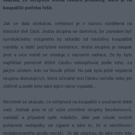
koupališti potřeba řešit.
Jak se dalo očekávat, veřejnost je v názoru rozdělená na
klasické dvě části. Jedna skupina se domnívá, že zavedení byť
symbolického vstupného by odradilo od návštěvy koupaliště
vandaly a další pochybné existence, druhá skupina je naopak
proti a více méně se shoduje s názorem radnice, že by bylo
například poměrně těžké částku odstupňovat podle toho, za
jakým účelem, kdo na Novák přišel. No pak byla ještě nepatrná
skupina diskutujících, která očividně text článku nečetla nebo jen
zběžně a podle toho také jejich názor vypadal…
Nicméně se ukázalo, co veřejnosti na koupališti v současné době
vadí. Jednak jsou to už výše zmíněné skupiny bezdomovců,
vandalů a případně opilé mládeže, dále pak všude možně
poházené nedopalky od cigaret a také to, že si návštěvníci
revitalizovaného areálu neváží. Je ale otázkou, do jaké míry toto