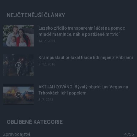
NEJČTENĚJŠÍ ČLÁNKY
Lazsko zřídilo transparentní účet na pomoc
mladé mamince, náhle postižené mrtvicí
14. 2. 2023
Krampuslauf přilákal tisíce lidí nejen z Příbrami
2. 12. 2016
AKTUALIZOVÁNO: Bývalý objekt Las Vegas na
Trhovkách lehl popelem
8. 7. 2023
OBLÍBENÉ KATEGORIE
Zpravodajství
4756