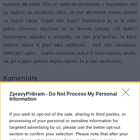
musíme dát vědět. Dřív se nadávalo především v hospodách, teď
se nadává na sociálních sítích, při tom ale řešení máme všichni
ve svých rukou. Chybí nám koše? Požadujme je, je to naše
právo. Chceme, abychom se na Novém rybníku cítili dobře?
Neházejme odpadky a nedopalky na zem pod lavičku, na které
sedíme, doma to přeci také neděláme… Vadí nám vandalové,
obtěžující opilci… máme městskou policii či nově ostrahu areálu,
tak jim s jejich pomocí dejme najevo, že je tam nechceme.
Komentáře
ZpravyPribram -
Do Not Process My Personal
Information
TAGY
názor
Nový rybník
odpadky
ostraha
Příbram
If you wish to opt-out of the sale, sharing to third parties, or
problém
vandalismus
veřejnost
vstupné
processing of your personal or sensitive information for
targeted advertising by us, please use the below opt-out
section to confirm your selection. Please note that after your