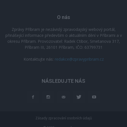
O nás
Zprávy Příbram je nezávislý zpravodajský webový portál,
přinášející informace především o aktuálním dění v Příbrami a v
okresu Příbram. Provozovatel: Radek Ctibor, Smetanova 317,
Příbram III, 26101 Příbram, IČO: 63799731
Kontaktujte nás:
redakce@zpravypribram.cz
NÁSLEDUJTE NÁS
Zásady zpracování osobních údajů