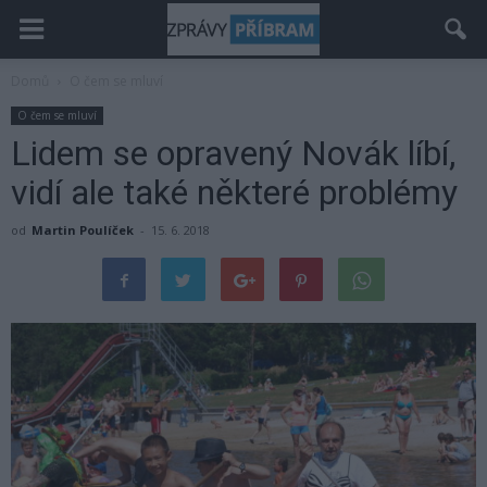
Domů
O čem se mluví
O čem se mluví
Lidem se opravený Novák líbí,
vidí ale také některé problémy
od
Martin Poulíček
-
15. 6. 2018