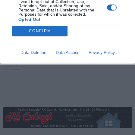
I want to opt-out of Collection, Use,
Retention, Sale, and/or Sharing of my
Stačí občanka, nebo je průkazka nutná?
Personal Data that Is Unrelated with the
Příbram řeší jednodušší cestování
Purposes for which it was collected.
Opted Out
seniorů MHD
O čem se mluví
CONFIRM
Obyvatelé upozorňují na problémy v okolí
náměstí 17. listopadu. Radnice tvrdí, že
situaci má pod kontrolou
O čem se mluví
Data Deletion
Data Access
Privacy Policy