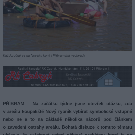
Každoročně se na Nováku koná i Příbramská neckyáda
PŘÍBRAM – Na začátku týdne jsme otevřeli otázku, zda
v areálu koupaliště Nový rybník vybírat symbolické vstupné
nebo ne a to na základě několika názorů pod článkem
o zavedení ostrahy areálu. Bohatá diskuze k tomuto tématu
ukázala, že veřejnost vnímá některé problémy, které je na