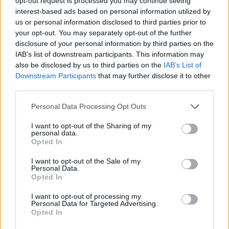
opt-out request is processed you may continue seeing
interest-based ads based on personal information utilized by
us or personal information disclosed to third parties prior to
your opt-out. You may separately opt-out of the further
disclosure of your personal information by third parties on the
IAB’s list of downstream participants. This information may
also be disclosed by us to third parties on the
IAB’s List of
Předchozí článek
Následující článek
Downstream Participants
that may further disclose it to other
Krev se snažím darovat
Běžecký svátek proběne
third parties.
pravidelně, říká Jakub Konečný
Příbramí již tuto sobotu a na
startu bude neuvěřitelných 80
Personal Data Processing Opt Outs
štafet
I want to opt-out of the Sharing of my
personal data.
Opted In
SOUVISEJÍCÍ ČLÁNKY
I want to opt-out of the Sale of my
VÍCE OD AUTORA
Personal Data.
Opted In
Parkovací dům jako levná garáž? Opozice
I want to opt-out of processing my
Personal Data for Targeted Advertising.
zpochybňuje jeho využití
Opted In
O čem se mluví