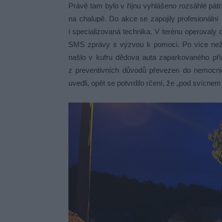
Právě tam bylo v říjnu vyhlášeno rozsáhlé pátrá
na chalupě. Do akce se zapojily profesionální 
i specializovaná technika. V terénu operovaly 
SMS zprávy s výzvou k pomoci. Po více než d
našlo v kufru dědova auta zaparkovaného pří
z preventivních důvodů převezen do nemocnic
uvedli, opět se potvrdilo rčení, že „pod svícnem