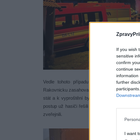
ZpravyPri
If you wish 
sensitive in
confirm you
continue se
information 
Vedle tohoto případu řešili hasiči během r
further disc
participants
Rakovnicku zasahovali u výtahu v bytovém domě
Downstream 
stát a k vyproštění bylo nutné poškodit část 
postup už hasiči řešili se servisní firmou. Práv
zveřejnili.
Persona
Kuriózní
I want t
prostorem