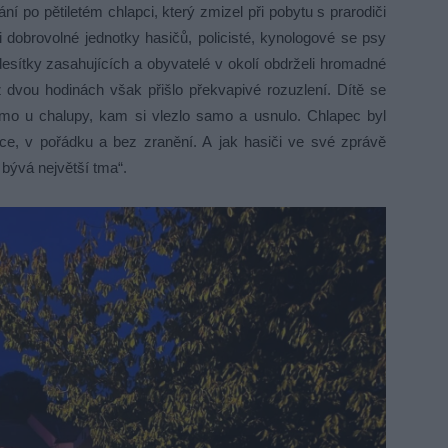
ní po pětiletém chlapci, který zmizel při pobytu s prarodiči
i dobrovolné jednotky hasičů, policisté, kynologové se psy
desítky zasahujících a obyvatelé v okolí obdrželi hromadné
vou hodinách však přišlo překvapivé rozuzlení. Dítě se
mo u chalupy, kam si vlezlo samo a usnulo. Chlapec byl
e, v pořádku a bez zranění. A jak hasiči ve své zprávě
 bývá největší tma“.