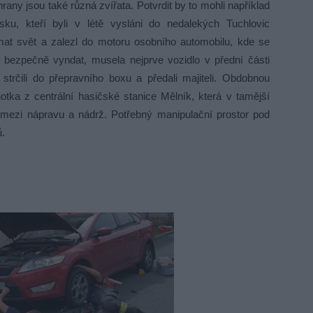
ny jsou také různá zvířata. Potvrdit by to mohli například
sku, kteří byli v létě vysláni do nedalekých Tuchlovic
mat svět a zalezl do motoru osobního automobilu, kde se
bezpečně vyndat, musela nejprve vozidlo v přední části
trčili do přepravního boxu a předali majiteli. Obdobnou
otka z centrální hasičské stanice Mělník, která v tamější
 mezi nápravu a nádrž. Potřebný manipulační prostor pod
ů.