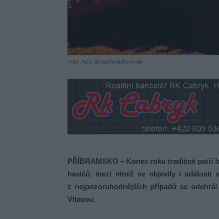
Foto: HZS Středočeského kraje
PŘÍBRAMSKO –
Konec roku tradičně patří 
hasičů, mezi nimiž se objevily i událost
z nejpozoruhodnějších případů se odehrál
Vltavou.