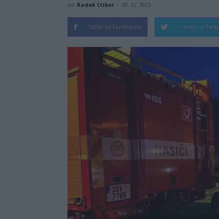
od
Radek Ctibor
-
29. 12. 2025
Sdílet na Facebooku
Tweet na Twit