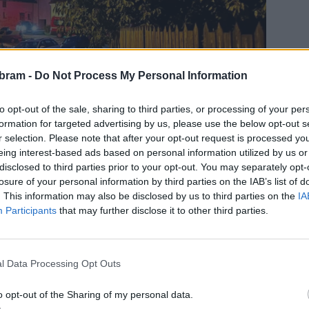
bram -
Do Not Process My Personal Information
to opt-out of the sale, sharing to third parties, or processing of your per
formation for targeted advertising by us, please use the below opt-out s
r selection. Please note that after your opt-out request is processed y
eing interest-based ads based on personal information utilized by us or
disclosed to third parties prior to your opt-out. You may separately opt-
oku i řadu dalších neobvyklých událostí. Například na
losure of your personal information by third parties on the IAB’s list of
. This information may also be disclosed by us to third parties on the
IA
, kde se v mezipatře zaklínilo jízdní kolo. Kabina zůstala
Participants
that may further disclose it to other third parties.
dveří. Nezraněného chlapce se podařilo dostat ven a další
ě z tohoto zásahu pochází i jedna z fotografií, které hasiči
l Data Processing Opt Outs
 průběh měla také nehoda na dálnici D11, kde řidič projel
o opt-out of the Sharing of my personal data.
 čerpací stanice, srazil tankovací stojan a skončil s autem