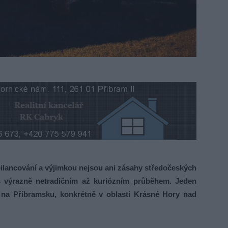
bilancování a výjimkou nejsou ani zásahy středočeských
i s výrazně netradičním až kuriózním průběhem. Jeden
 na Příbramsku, konkrétně v oblasti Krásné Hory nad