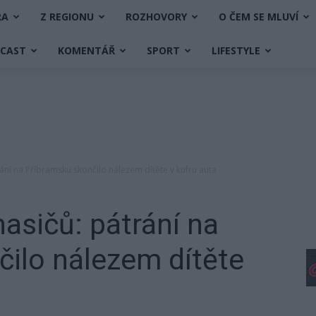
RA
Z REGIONU
ROZHOVORY
O ČEM SE MLUVÍ
DCAST
KOMENTÁŘ
SPORT
LIFESTYLE
rání na Příbramsku skončilo nálezem dítěte v kufru auta
asičů: pátrání na
ilo nálezem dítěte