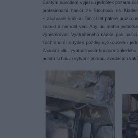
Častým důvodem výjezdu jednotek požární ochra
profesionální hasiči ze Stochova na Kladen
k záchraně králíka. Ten chtěl patrně prozkou
zasekl a nemohl ven. Aby ho mohla jednotka 
vyheverovat. Vystrašeného ušáka pak hasiči s
záchranu si o týden později vyzkoušela i jedn
Zádušní ulici vyprošťovala kocoura zalezlého
autem si hasiči vytvořili pomocí zvedacích vak