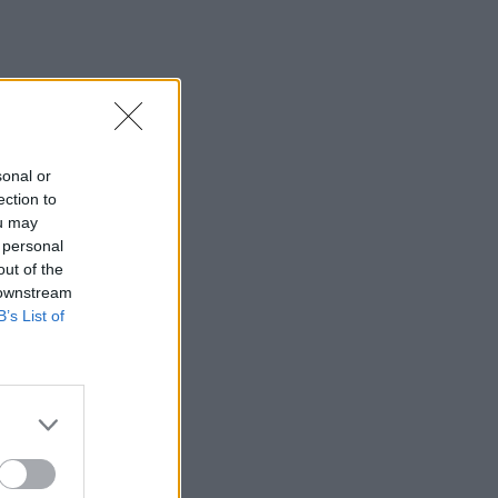
sonal or
ection to
ou may
 personal
out of the
 downstream
B’s List of