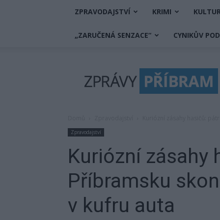
ZPRAVODAJSTVÍ
KRIMI
KULTU
„ZARUČENÁ SENZACE“
CYNIKŮV PO
Zprávy
Příbram
Domů
Zpravodajství
Kuriózní zásahy hasičů: pát
Zpravodajství
Kuriózní zásahy h
Příbramsku skonč
v kufru auta