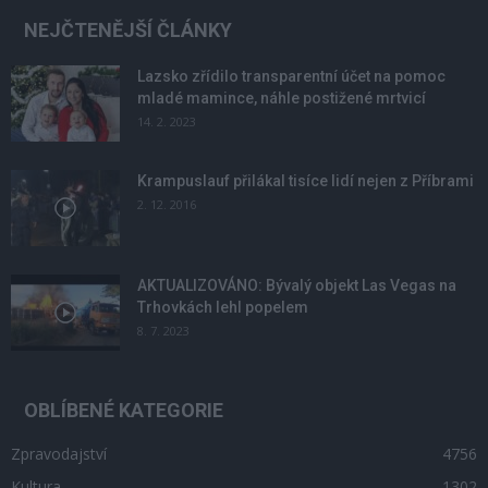
NEJČTENĚJŠÍ ČLÁNKY
Lazsko zřídilo transparentní účet na pomoc
mladé mamince, náhle postižené mrtvicí
14. 2. 2023
Krampuslauf přilákal tisíce lidí nejen z Příbrami
2. 12. 2016
AKTUALIZOVÁNO: Bývalý objekt Las Vegas na
Trhovkách lehl popelem
8. 7. 2023
OBLÍBENÉ KATEGORIE
Zpravodajství
4756
Kultura
1302