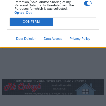
Příbram modernizuje parkovací automaty.
Retention, Sale, and/or Sharing of my
Personal Data that Is Unrelated with the
Přibudou i tři nové poblíž Svaté Hory
Purposes for which it was collected.
Opted Out
Zpravodajství
CONFIRM
Středočeský kraj upravil pravidla soutěže.
Obce nově získají body i za předcházení
vzniku odpadu
Zpravodajství
Data Deletion
Data Access
Privacy Policy