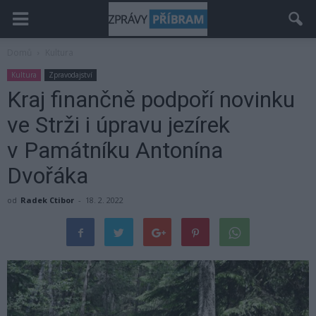
Domů
Kultura
Kultura
Zpravodajství
Kraj finančně podpoří novinku
ve Strži i úpravu jezírek
v Památníku Antonína
Dvořáka
od
Radek Ctibor
-
18. 2. 2022