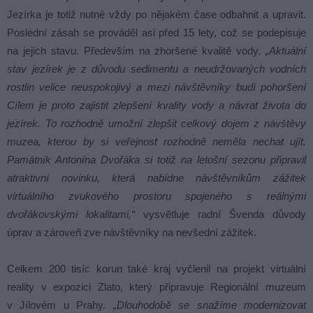
Jezírka je totiž nutné vždy po nějakém čase odbahnit a upravit.
Poslední zásah se prováděl asi před 15 lety, což se podepisuje
na jejich stavu. Především na zhoršené kvalitě vody.
„Aktuální
stav jezírek je z důvodu sedimentu a neudržovaných vodních
rostlin velice neuspokojivý a mezi návštěvníky budí pohoršení
Cílem je proto zajistit zlepšení kvality vody a návrat života do
jezírek. To rozhodně umožní zlepšit celkový dojem z návštěvy
muzea, kterou by si veřejnost rozhodně neměla nechat ujít.
Památník Antonína Dvořáka si totiž na letošní sezonu připravil
atraktivní novinku, která nabídne návštěvníkům zážitek
virtuálního zvukového prostoru spojeného s reálnými
dvořákovskými lokalitami,“
vysvětluje radní Švenda důvody
úprav a zároveň zve návštěvníky na nevšední zážitek.
Celkem 200 tisíc korun také kraj vyčlenil na projekt virtuální
reality v expozici Zlato, který připravuje Regionální muzeum
v Jílovém u Prahy.
„Dlouhodobě se snažíme modernizovat