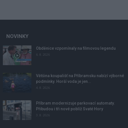
NOVINKY
Obděnice vzpomínaly na filmovou legendu
6. 8. 2026
Většina koupališť na Příbramsku nabízí výborné
podmínky. Horší voda je jen...
4. 8. 2026
Příbram modernizuje parkovací automaty.
Přibudou i tři nové poblíž Svaté Hory
3. 8. 2026