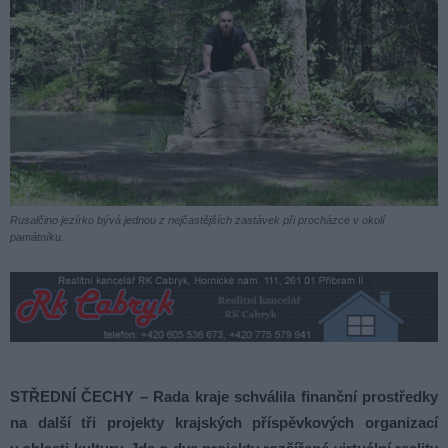
Rusalčino jezírko bývá jednou z nejčastějších zastávek při procházce v okolí
památníku.
STŘEDNÍ ČECHY – Rada kraje schválila finanční prostředky
na další tři projekty krajských příspěvkových organizací