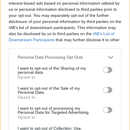
interest-based ads based on personal information utilized by
us or personal information disclosed to third parties prior to
your opt-out. You may separately opt-out of the further
disclosure of your personal information by third parties on the
IAB’s list of downstream participants. This information may
also be disclosed by us to third parties on the
IAB’s List of
Předchozí článek
Následující článek
Downstream Participants
that may further disclose it to other
third parties.
K revitalizaci náměstí J. A. Alise
Parkovací dům na autobusovém
by podle radnice mělo dojít
nádraží nejdříve za dva roky
Personal Data Processing Opt Outs
nejdříve za dva roky
I want to opt-out of the Sharing of my
personal data.
Opted In
SOUVISEJÍCÍ ČLÁNKY
VÍCE OD AUTORA
I want to opt-out of the Sale of my
Personal Data.
Opted In
Většina koupališť na Příbramsku nabízí
I want to opt-out of processing my
výborné podmínky. Horší voda je jen na
Personal Data for Targeted Advertising.
Živohošti
Opted In
Zpravodajství
I want to opt-out of Collection, Use,