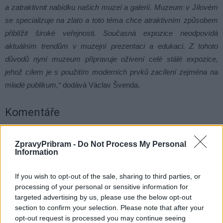
a zatraktivnit nabídku našich muzeí a galerií. Muzeum v Jílovém
se specializuje na zlato a toto téma chce atraktivním způsobem
přiblížit široké veřejnosti. Současná expozice neodpovídá
aktuálním trendům v muzejní prezentaci a edukaci. Z tohoto
důvodů nyní muzeum připravuje oživení celé stálé expozice,
jehož cílem je s použitím moderních prvků zacílení zejména na
mladé publikum,“
dodává Václav Švenda.
Komentáře
ZpravyPribram -
Do Not Process My Personal
Information
TAGY
jezírka
Památník Antonína Dvořáka
If you wish to opt-out of the sale, sharing to third parties, or
Památník Karla Čapka
peníze
Středočeský kraj
Strž
processing of your personal or sensitive information for
Václav Švenda
virtuální realita
targeted advertising by us, please use the below opt-out
section to confirm your selection. Please note that after your
opt-out request is processed you may continue seeing