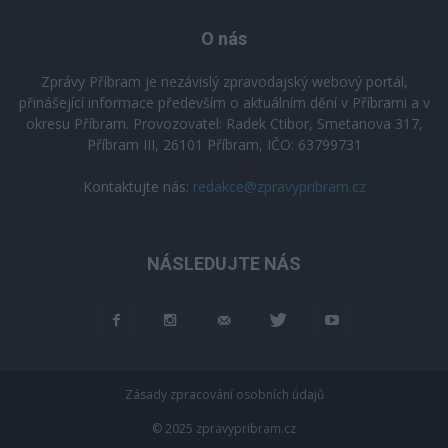
O nás
Zprávy Příbram je nezávislý zpravodajský webový portál,
přinášející informace především o aktuálním dění v Příbrami a v
okresu Příbram. Provozovatel: Radek Ctibor, Smetanova 317,
Příbram III, 26101 Příbram, IČO: 63799731
Kontaktujte nás:
redakce@zpravypribram.cz
NÁSLEDUJTE NÁS
Zásady zpracování osobních údajů
© 2025 zpravypribram.cz