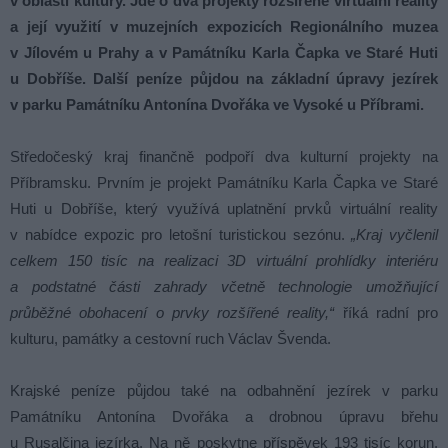
v oblasti kultury. Jde o dva projekty rozšířené virtuální reality
a její využití v muzejních expozicích Regionálního muzea
v Jílovém u Prahy a v Památníku Karla Čapka ve Staré Huti
u Dobříše. Další peníze půjdou na základní úpravy jezírek
v parku Památníku Antonína Dvořáka ve Vysoké u Příbrami.
Středočeský kraj finančně podpoří dva kulturní projekty na
Příbramsku. Prvním je projekt Památníku Karla Čapka ve Staré
Huti u Dobříše, který využívá uplatnění prvků virtuální reality
v nabídce expozic pro letošní turistickou sezónu.
„Kraj vyčlenil
celkem 150 tisíc na realizaci 3D virtuální prohlídky interiéru
a podstatné části zahrady včetně technologie umožňující
průběžné obohacení o prvky rozšířené reality,“
říká radní pro
kulturu, památky a cestovní ruch Václav Švenda.
Krajské peníze půjdou také na odbahnění jezírek v parku
Památníku Antonína Dvořáka a drobnou úpravu břehu
u Rusalčina jezírka. Na ně poskytne příspěvek 193 tisíc korun.