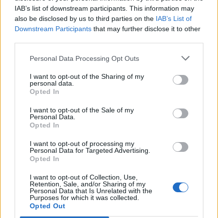
Festival Antonína Dvořáka
Na sportovišti pod Svatou
IAB’s list of downstream participants. This information may
uzavře v Příbrami monumentální
Horou je nově smart-skříňka
also be disclosed by us to third parties on the
IAB’s List of
Stabat mater
LOX se sportovním vybavením
Downstream Participants
that may further disclose it to other
third parties.
Personal Data Processing Opt Outs
SOUVISEJÍCÍ ČLÁNKY
VÍCE OD AUTORA
I want to opt-out of the Sharing of my
personal data.
Opted In
Většina koupališť na Příbramsku nabízí
výborné podmínky. Horší voda je jen na
I want to opt-out of the Sale of my
Personal Data.
Živohošti
Zpravodajství
Opted In
Příbram modernizuje parkovací automaty.
I want to opt-out of processing my
Personal Data for Targeted Advertising.
Přibudou i tři nové poblíž Svaté Hory
Opted In
Zpravodajství
I want to opt-out of Collection, Use,
Retention, Sale, and/or Sharing of my
Středočeský kraj upravil pravidla soutěže.
Personal Data that Is Unrelated with the
Purposes for which it was collected.
Obce nově získají body i za předcházení
Opted Out
vzniku odpadu
Zpravodajství