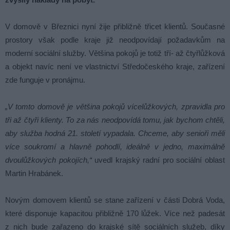
V domově v Březnici nyní žije přibližně třicet klientů. Současné
prostory však podle kraje již neodpovídají požadavkům na
moderní sociální služby. Většina pokojů je totiž tří- až čtyřlůžková
a objekt navíc není ve vlastnictví Středočeského kraje, zařízení
zde funguje v pronájmu.
„V tomto domově je většina pokojů vícelůžkových, zpravidla pro
tři až čtyři klienty. To za nás neodpovídá tomu, jak bychom chtěli,
aby služba hodná 21. století vypadala. Chceme, aby senioři měli
více soukromí a hlavně pohodlí, ideálně v jedno, maximálně
dvoulůžkových pokojích,“
uvedl krajský radní pro sociální oblast
Martin Hrabánek.
Novým domovem klientů se stane zařízení v části Dobrá Voda,
které disponuje kapacitou přibližně 170 lůžek. Více než padesát
z nich bude zařazeno do krajské sítě sociálních služeb, díky