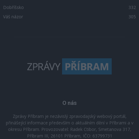
Dobříšsko
332
Váš názor
305
O nás
Zprávy Příbram je nezávislý zpravodajský webový portál,
přinášející informace především o aktuálním dění v Příbrami a v
okresu Příbram. Provozovatel: Radek Ctibor, Smetanova 317,
Příbram III, 26101 Příbram, IČO: 63799731