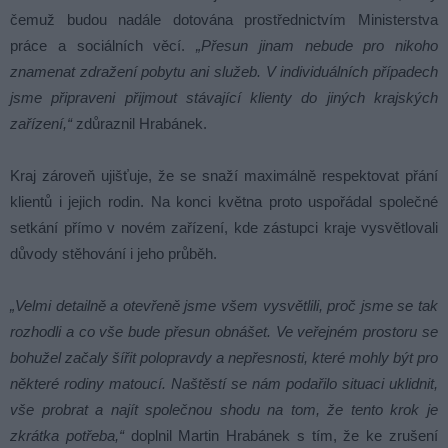
čemuž budou nadále dotována prostřednictvím Ministerstva
práce a sociálních věcí.
„Přesun jinam nebude pro nikoho
znamenat zdražení pobytu ani služeb. V individuálních případech
jsme připraveni přijmout stávající klienty do jiných krajských
zařízení,“
zdůraznil Hrabánek.
Kraj zároveň ujišťuje, že se snaží maximálně respektovat přání
klientů i jejich rodin. Na konci května proto uspořádal společné
setkání přímo v novém zařízení, kde zástupci kraje vysvětlovali
důvody stěhování i jeho průběh.
„Velmi detailně a otevřeně jsme všem vysvětlili, proč jsme se tak
rozhodli a co vše bude přesun obnášet. Ve veřejném prostoru se
bohužel začaly šířit polopravdy a nepřesnosti, které mohly být pro
některé rodiny matoucí. Naštěstí se nám podařilo situaci uklidnit,
vše probrat a najít společnou shodu na tom, že tento krok je
zkrátka potřeba,“
doplnil Martin Hrabánek s tím, že ke zrušení