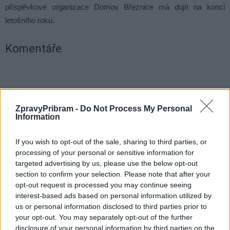
příspěvkové organizace Domov Březnice má dojít na konci
letošního roku.
Komentáře
TAGY
Březnice
Dobrá Voda
domov důchodců
Příbramsko
ZpravyPribram -
Do Not Process My Personal
Středočeský kraj
zrušení
Information
If you wish to opt-out of the sale, sharing to third parties, or
processing of your personal or sensitive information for
targeted advertising by us, please use the below opt-out
section to confirm your selection. Please note that after your
opt-out request is processed you may continue seeing
interest-based ads based on personal information utilized by
us or personal information disclosed to third parties prior to
your opt-out. You may separately opt-out of the further
Předchozí článek
Následující článek
disclosure of your personal information by third parties on the