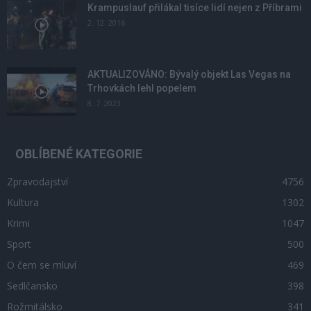
Krampuslauf přilákal tisíce lidí nejen z Příbrami
2. 12. 2016
AKTUALIZOVÁNO: Bývalý objekt Las Vegas na
Trhovkách lehl popelem
8. 7. 2023
OBLÍBENÉ KATEGORIE
Zpravodajství
4756
Kultura
1302
Krimi
1047
Sport
500
O čem se mluví
469
Sedlčansko
398
Rožmitálsko
341