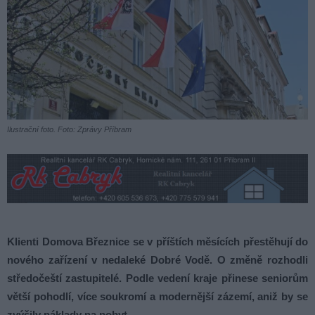
Ilustrační foto. Foto: Zprávy Příbram
Klienti Domova Březnice se v příštích měsících přestěhují do
nového zařízení v nedaleké Dobré Vodě. O změně rozhodli
středočeští zastupitelé. Podle vedení kraje přinese seniorům
větší pohodlí, více soukromí a modernější zázemí, aniž by se
zvýšily náklady na pobyt.