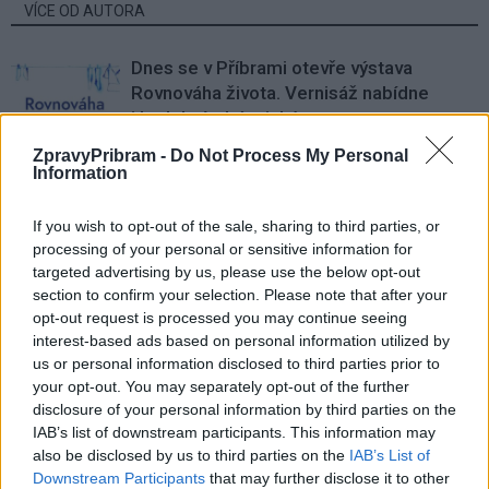
VÍCE OD AUTORA
Dnes se v Příbrami otevře výstava
Rovnováha života. Vernisáž nabídne
i hudební a básnický program
Kultura
ZpravyPribram -
Do Not Process My Personal
Festival hudby na zámku Dobříš sází na
Information
jedinečnou atmosféru. Klasiku propojí
s dalšími žánry i rodinným programem
If you wish to opt-out of the sale, sharing to third parties, or
Dobříšsko
processing of your personal or sensitive information for
targeted advertising by us, please use the below opt-out
Fesťáczek Presents poprvé míří do
section to confirm your selection. Please note that after your
Lesního divadla Skalka. Nabídne hudbu,
opt-out request is processed you may continue seeing
divadlo i tvořivé dílny
Kultura
interest-based ads based on personal information utilized by
us or personal information disclosed to third parties prior to
your opt-out. You may separately opt-out of the further
disclosure of your personal information by third parties on the
IAB’s list of downstream participants. This information may
also be disclosed by us to third parties on the
IAB’s List of
Downstream Participants
that may further disclose it to other