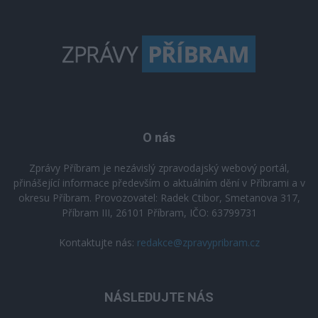
O nás
Zprávy Příbram je nezávislý zpravodajský webový portál,
přinášející informace především o aktuálním dění v Příbrami a v
okresu Příbram. Provozovatel: Radek Ctibor, Smetanova 317,
Příbram III, 26101 Příbram, IČO: 63799731
Kontaktujte nás:
redakce@zpravypribram.cz
NÁSLEDUJTE NÁS