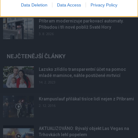
4. 8. 2026
Data Deletion
Data Access
Privacy Policy
Příbram modernizuje parkovací automaty.
Přibudou i tři nové poblíž Svaté Hory
3. 8. 2026
NEJČTENĚJŠÍ ČLÁNKY
Lazsko zřídilo transparentní účet na pomoc
mladé mamince, náhle postižené mrtvicí
14. 2. 2023
Krampuslauf přilákal tisíce lidí nejen z Příbrami
2. 12. 2016
AKTUALIZOVÁNO: Bývalý objekt Las Vegas na
Trhovkách lehl popelem