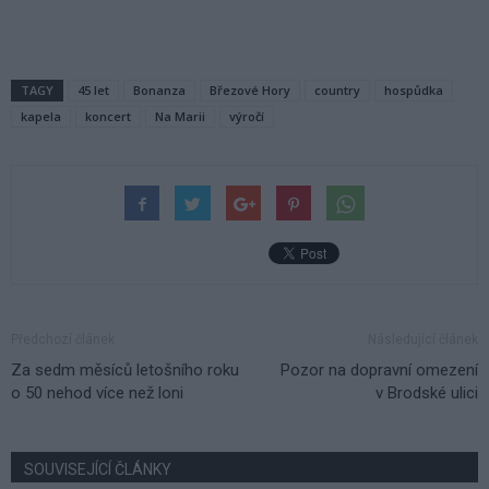
TAGY
45 let
Bonanza
Březové Hory
country
hospůdka
kapela
koncert
Na Marii
výročí
Předchozí článek
Následující článek
Za sedm měsíců letošního roku
Pozor na dopravní omezení
o 50 nehod více než loni
v Brodské ulici
SOUVISEJÍCÍ ČLÁNKY