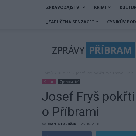
ZPRAVODAJSTVÍ
KRIMI
KULTU
„ZARUČENÁ SENZACE“
CYNIKŮV PO
Zprávy
Příbram
Domů
Kultura
Josef Fryš pokřtil svou novou knih
Kultura
Zpravodajství
Josef Fryš pokřt
o Příbrami
od
Martin Poulíček
-
25. 10. 2018