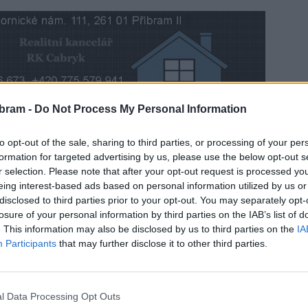
bram -
Do Not Process My Personal Information
nihu o historii hornictví v Příbrami spisovatel Josef
to opt-out of the sale, sharing to third parties, or processing of your per
v proměnách času a má tři kapitoly, 208 stran a na 620
formation for targeted advertising by us, please use the below opt-out s
abývá se těžbou stříbra, stříbrnou hutí i uranovým
r selection. Please note that after your opt-out request is processed y
eing interest-based ads based on personal information utilized by us or
disclosed to third parties prior to your opt-out. You may separately opt-
losure of your personal information by third parties on the IAB’s list of
. This information may also be disclosed by us to third parties on the
IA
Participants
that may further disclose it to other third parties.
l Data Processing Opt Outs