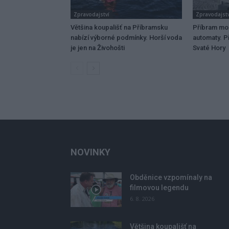
Zpravodajství
Zpravodajstv
Většina koupališť na Příbramsku
Příbram mo
nabízí výborné podmínky. Horší voda
automaty. Př
je jen na Živohošti
Svaté Hory
NOVINKY
Obděnice vzpomínaly na
filmovou legendu
6. 8. 2026
Většina koupališť na