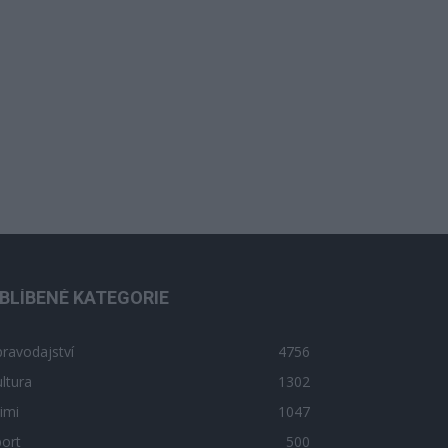
BLÍBENÉ KATEGORIE
ravodajství
4756
ltura
1302
imi
1047
ort
500