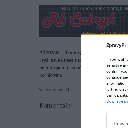
ZpravyPri
PŘÍBRAM – Tento týden pokřtil svou novou k
If you wish 
Fryš. Kniha nese název – Hornická Příbram 
sensitive in
historických i současných fotografií. Z
confirm you
hornictvím.
continue se
information 
further disc
Více v reportáži.
participants
Downstream 
Komentáře
Persona