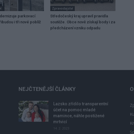
í
Zpravodajství
dernizuje parkovací
Středočeský kraj upravil pravidla
ibudou i tři nové poblíž
soutěže. Obce nově získají body i za
předcházení vzniku odpadu
NEJČTENĚJŠÍ ČLÁNKY
O
Lazsko zřídilo transparentní
Zp
účet na pomoc mladé
Ku
mamince, náhle postižené
mrtvicí
Kr
14. 2. 2023
Sp