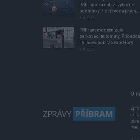
Příbramsku nabízí výborné
podmínky. Horší voda je jen...
4. 8. 2026
Příbram modernizuje
parkovací automaty. Přibudo
i tři nové poblíž Svaté Hory
3. 8. 2026
O n
Zprá
přin
okre
Příb