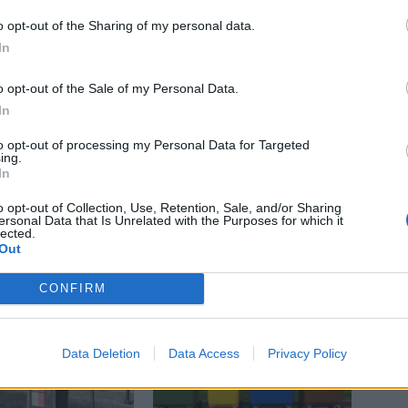
Příbram
o opt-out of the Sharing of my personal data.
In
o opt-out of the Sale of my Personal Data.
In
to opt-out of processing my Personal Data for Targeted
ing.
Následující článek
In
Nezpomalil a „štrejchnul“ o sanitku
o opt-out of Collection, Use, Retention, Sale, and/or Sharing
ersonal Data that Is Unrelated with the Purposes for which it
lected.
Out
CONFIRM
Data Deletion
Data Access
Privacy Policy