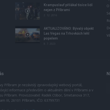
Krampuslauf přilákal tisíce lidí
O
nejen z Příbrami
S
2. 12. 2016
R
D
u
AKTUALIZOVÁNO: Bývalý objekt
Las Vegas na Trhovkách lehl
V
popelem
8. 7. 2023
ás
N
vy Příbram je nezávislý zpravodajský webový portál,
ášející informace především o aktuálním dění v Příbrami a v
su Příbram. Provozovatel: Radek Ctibor, Smetanova 317,
ram III, 26101 Příbram, IČO: 63799731