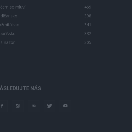
 čem se mluví
469
edlčansko
398
ožmitálsko
341
obříšsko
332
áš názor
305
ÁSLEDUJTE NÁS