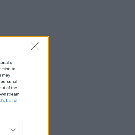
sonal or
ection to
ou may
 personal
out of the
 downstream
B’s List of