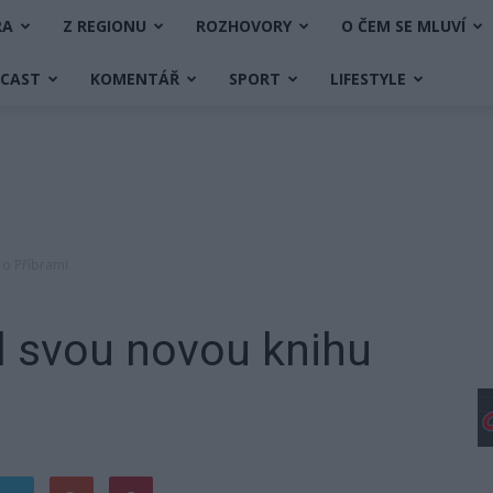
RA
Z REGIONU
ROZHOVORY
O ČEM SE MLUVÍ
DCAST
KOMENTÁŘ
SPORT
LIFESTYLE
u o Příbrami
il svou novou knihu