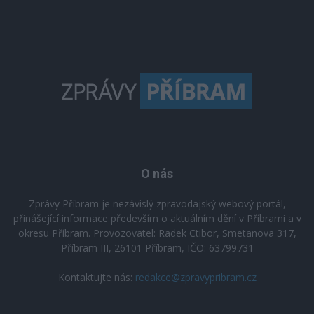
O nás
Zprávy Příbram je nezávislý zpravodajský webový portál,
přinášející informace především o aktuálním dění v Příbrami a v
okresu Příbram. Provozovatel: Radek Ctibor, Smetanova 317,
Příbram III, 26101 Příbram, IČO: 63799731
Kontaktujte nás:
redakce@zpravypribram.cz