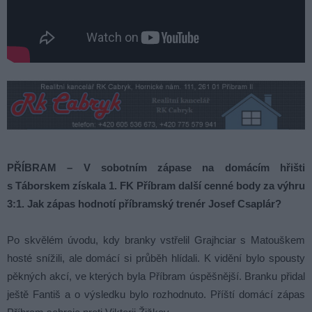
PŘÍBRAM – V sobotním zápase na domácím hřišti
s Táborskem získala 1. FK Příbram další cenné body za výhru
3:1. Jak zápas hodnotí příbramský trenér Josef Csaplár?
Po skvělém úvodu, kdy branky vstřelil Grajhciar s Matouškem
hosté snížili, ale domácí si průběh hlídali. K vidění bylo spousty
pěkných akcí, ve kterých byla Příbram úspěšnější. Branku přidal
ještě Fantiš a o výsledku bylo rozhodnuto. Příští domácí zápas