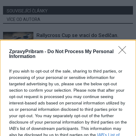
SOUVISEJÍCÍ ČLÁNKY
VÍCE OD AUTORA
Rallycross Cup se vrací do Sedlčan.
O vítězství bude bojovat přes šedesát
jezdců
Sedlčansko
ZpravyPribram -
Do Not Process My Personal
Information
Daniel Rosenbaum potřeboval změnit
prostředí. Teď bude naším soupeřem,
If you wish to opt-out of the sale, sharing to third parties, or
processing of your personal or sensitive information for
říká jeho otec
Rozhovory
targeted advertising by us, please use the below opt-out
section to confirm your selection. Please note that after your
Dan Rosenbaum bilancuje sezonu
opt-out request is processed you may continue seeing
volejbalistů i změny v týmu. Cílem zůstává
interest-based ads based on personal information utilized by
play off
Sport
us or personal information disclosed to third parties prior to
your opt-out. You may separately opt-out of the further
disclosure of your personal information by third parties on the
IAB’s list of downstream participants. This information may
also be disclosed by us to third parties on the
IAB’s List of