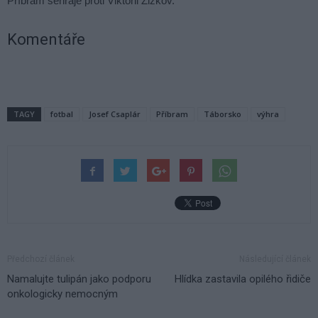
Příbram sehraje proti Viktorii Žižkov.
Komentáře
TAGY
fotbal
Josef Csaplár
Příbram
Táborsko
výhra
Předchozí článek
Následující článek
Namalujte tulipán jako podporu
Hlídka zastavila opilého řidiče
onkologicky nemocným