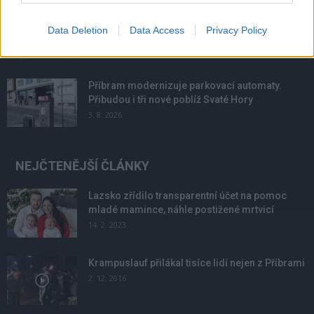
Většina koupališť na Příbramsku nabízí výborné
Data Deletion
Data Access
Privacy Policy
podmínky. Horší voda je jen...
4. 8. 2026
Příbram modernizuje parkovací automaty.
Přibudou i tři nové poblíž Svaté Hory
3. 8. 2026
NEJČTENĚJŠÍ ČLÁNKY
Lazsko zřídilo transparentní účet na pomoc
mladé mamince, náhle postižené mrtvicí
14. 2. 2023
Krampuslauf přilákal tisíce lidí nejen z Příbrami
2. 12. 2016