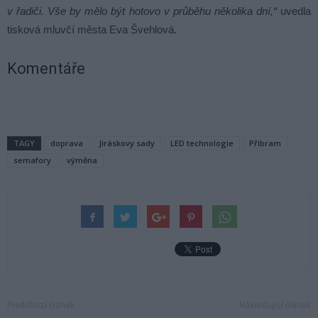
v řadiči. Vše by mělo být hotovo v průběhu několika dní,“
uvedla
tisková mluvčí města Eva Švehlová.
Komentáře
TAGY
doprava
Jiráskovy sady
LED technologie
Příbram
semafory
výměna
Předchozí článek
Následující článek