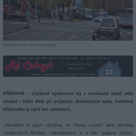
Jiráskovy sady. Foto: Eva Švehlová
PŘÍBRAM – Zvýšené opatrnosti by v současné době měli
chodci i řidiči dbát při průjezdu Jiráskovými sady. Světelná
křižovatka je nyní bez semaforů.
„Důvodem je jejich výměna, se kterou souvisí také výměna
chodeckých tlačítek, videodetekce, a s tím spojené změny