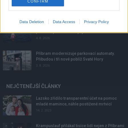
CONFIRM
6. 8. 2026
Data Deletion
Data Access
Privacy Policy
Většina koupališť na Příbramsku nabízí výborné
podmínky. Horší voda je jen...
4. 8. 2026
Příbram modernizuje parkovací automaty.
Přibudou i tři nové poblíž Svaté Hory
3. 8. 2026
NEJČTENĚJŠÍ ČLÁNKY
Lazsko zřídilo transparentní účet na pomoc
mladé mamince, náhle postižené mrtvicí
14. 2. 2023
Krampuslauf přilákal tisíce lidí nejen z Příbrami