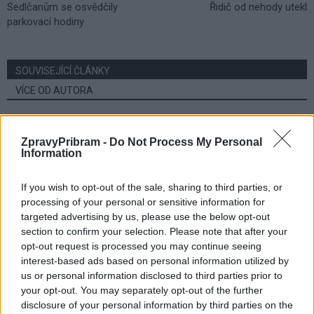
Sedlčanům se osvědčily
Řidič od nehody utekl
parkovací hodiny
SOUVISEJÍCÍ ČLÁNKY
VÍCE OD AUTORA
Většina koupališť na Příbramsku nabízí
ZpravyPribram -
Do Not Process My Personal
výborné podmínky. Horší voda je jen na
Information
Živohošti
Zpravodajství
If you wish to opt-out of the sale, sharing to third parties, or
Příbram modernizuje parkovací automaty.
processing of your personal or sensitive information for
Přibudou i tři nové poblíž Svaté Hory
targeted advertising by us, please use the below opt-out
Zpravodajství
section to confirm your selection. Please note that after your
opt-out request is processed you may continue seeing
Středočeský kraj upravil pravidla soutěže.
interest-based ads based on personal information utilized by
us or personal information disclosed to third parties prior to
Obce nově získají body i za předcházení
your opt-out. You may separately opt-out of the further
vzniku odpadu
Zpravodajství
disclosure of your personal information by third parties on the