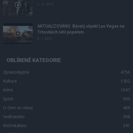
2. 12. 2016
AKTUALIZOVÁNO: Bývalý objekt Las Vegas na
Trhovkách lehl popelem
8. 7. 2023
OBLÍBENÉ KATEGORIE
Zpravodajství
4756
Kultura
1302
Krimi
1047
Sport
500
O čem se mluví
469
Sedlčansko
398
Rožmitálsko
341