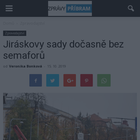
Domů
Zpravodajství
Zpravodajství
Jiráskovy sady dočasně bez
semaforů
od
Veronika Bonková
-
15. 10. 2019