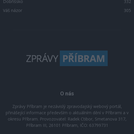
Dobříšsko
332
Váš názor
305
O nás
Zprávy Příbram je nezávislý zpravodajský webový portál,
přinášející informace především o aktuálním dění v Příbrami a v
okresu Příbram. Provozovatel: Radek Ctibor, Smetanova 317,
Příbram III, 26101 Příbram, IČO: 63799731