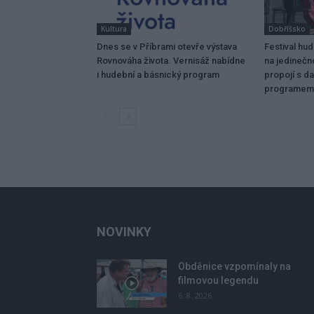
Kultura
Dobříšsko
Dnes se v Příbrami otevře výstava
Festival hu
Rovnováha života. Vernisáž nabídne
na jedinečn
i hudební a básnický program
propojí s da
programem
NOVINKY
Obděnice vzpomínaly na
filmovou legendu
6. 8. 2026