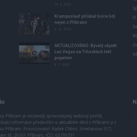
14. 2. 2023
Sp
Krampuslauf přilákal tisíce lidí
O
nejen z Příbrami
S
2. 12. 2016
R
D
u
AKTUALIZOVÁNO: Bývalý objekt
Las Vegas na Trhovkách lehl
V
popelem
8. 7. 2023
ás
N
vy Příbram je nezávislý zpravodajský webový portál,
ášející informace především o aktuálním dění v Příbrami a v
su Příbram. Provozovatel: Radek Ctibor, Smetanova 317,
ram III, 26101 Příbram, IČO: 63799731