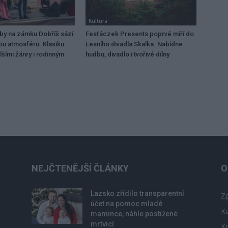
Kultura
dby na zámku Dobříš sází
Fesťáczek Presents poprvé míří do
ou atmosféru. Klasiku
Lesního divadla Skalka. Nabídne
lšími žánry i rodinným
hudbu, divadlo i tvořivé dílny
NEJČTENĚJŠÍ ČLÁNKY
O
Lazsko zřídilo transparentní
Zp
účet na pomoc mladé
Ku
mamince, náhle postižené
mrtvicí
Kr