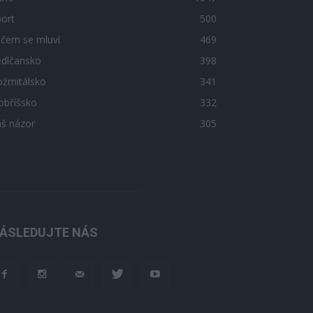
ort
500
 čem se mluví
469
edlčansko
398
ožmitálsko
341
obříšsko
332
áš názor
305
ÁSLEDUJTE NÁS