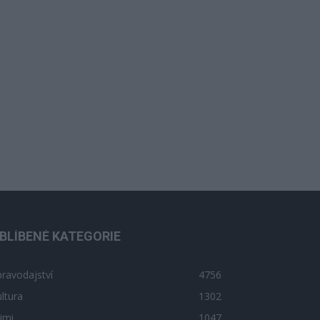
BLÍBENÉ KATEGORIE
ravodajství
4756
ltura
1302
imi
1047