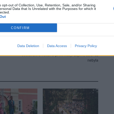
l Nesvadba
představení
velká scéna
o opt-out of Collection, Use, Retention, Sale, and/or Sharing
ersonal Data that Is Unrelated with the Purposes for which it
lected.
Out
CONFIRM
Následující článek
Data Deletion
Data Access
Privacy Policy
KOMENTÁŘ: Šance po volbách slibovala
setkávání s voliči. O první nebyl zájem, další už
nebyla