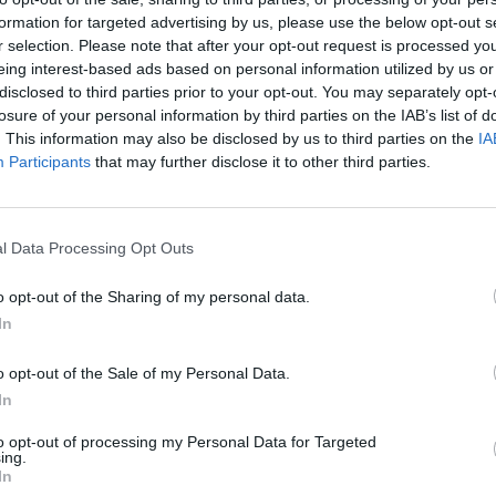
 že Michal je vlastně kouzelná hračka a lze si s ním hrát
formation for targeted advertising by us, please use the below opt-out s
r selection. Please note that after your opt-out request is processed y
 tancovat. Kouzelný Michal je první hračkou na světě, která
eing interest-based ads based on personal information utilized by us or
disclosed to third parties prior to your opt-out. You may separately opt-
losure of your personal information by third parties on the IAB’s list of
Bez dětí to ale nejde a tak jsou od začátku až do konce
. This information may also be disclosed by us to third parties on the
IA
Participants
that may further disclose it to other third parties.
i vyrobenými ze samolepicí pásky, která je u pro Michala
 bude následovat autogramiáda a focení s Michalem
l Data Processing Opt Outs
ti, které nedosáhly věku dvou let a nároku na vlastní sedadlo
o opt-out of the Sharing of my personal data.
vstupenku. Sleva 50% pro držitele průkazu ZTP/P mladšího
In
o opt-out of the Sale of my Personal Data.
In
to opt-out of processing my Personal Data for Targeted
ing.
In