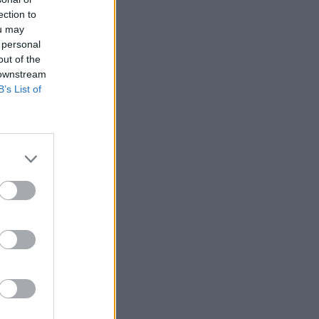
ection to
ou may
 personal
out of the
 downstream
B’s List of