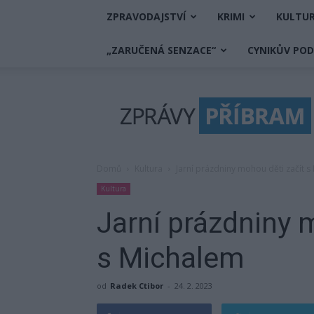
ZPRAVODAJSTVÍ
KRIMI
KULTU
„ZARUČENÁ SENZACE“
CYNIKŮV PO
Zprávy
Příbram
Domů
Kultura
Jarní prázdniny mohou děti začít s
Kultura
Jarní prázdniny 
s Michalem
od
Radek Ctibor
-
24. 2. 2023