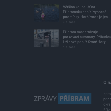
Většina koupališť na
Příbramsku nabízí výborné
podmínky. Horší voda je jen...
4. 8. 2026
Příbram modernizuje
parkovací automaty. Přibudo
i tři nové poblíž Svaté Hory
3. 8. 2026
O n
Zprá
přin
okre
Příb