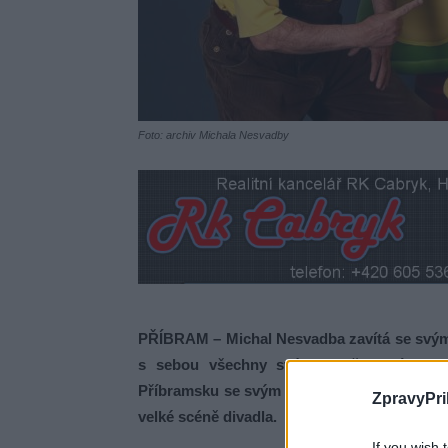
Foto: archiv Michala Nesvadby
PŘÍBRAM – Michal Nesvadba zavítá se svým
s sebou všechny svého hračky, nápady a
Příbramsku se svým oblíbeným kamarádem. P
ZpravyPri
velké scéně divadla.
If you wish 