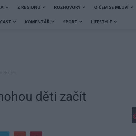
RA
Z REGIONU
ROZHOVORY
O ČEM SE MLUVÍ
DCAST
KOMENTÁŘ
SPORT
LIFESTYLE
 Michalem
mohou děti začít