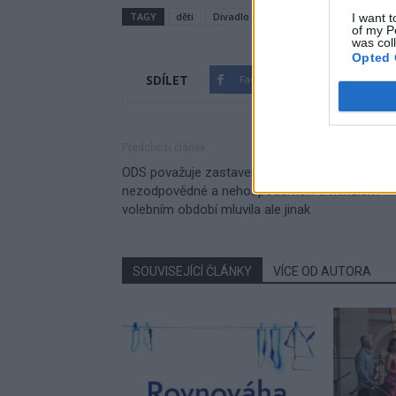
TAGY
děti
Divadlo A. Dvořáka Příbram
Micha
I want t
of my P
was col
Opted 
SDÍLET
Facebook
Twitter
Předchozí článek
ODS považuje zastavení projektu bazénu za
nezodpovědné a nehospodárné… V minulém
volebním období mluvila ale jinak
SOUVISEJÍCÍ ČLÁNKY
VÍCE OD AUTORA