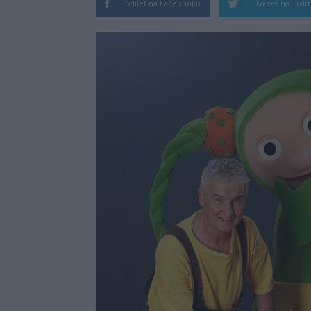
Sdílet na Facebooku
Tweet na Twit