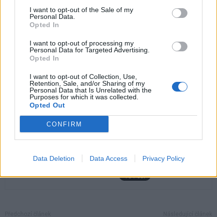
I want to opt-out of the Sale of my
Mgr. Jan Konvalinka,
Personal Data.
Opted In
místostarosta Příbrami
I want to opt-out of processing my
Personal Data for Targeted Advertising.
Komentáře
Opted In
I want to opt-out of Collection, Use,
Retention, Sale, and/or Sharing of my
Personal Data that Is Unrelated with the
Purposes for which it was collected.
TAGY
auto
garáž
Jan Konvalinka
město
místo
Opted Out
místostarosta
parkování
Příbram
radnice
CONFIRM
Data Deletion
Data Access
Privacy Policy
Předchozí článek
Následující článek