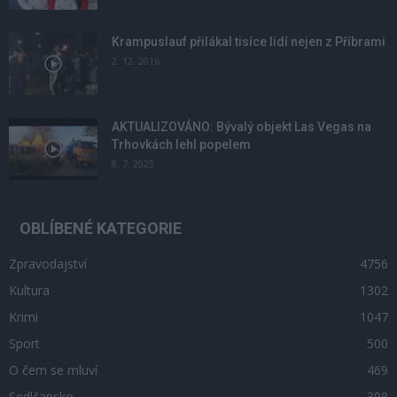
Krampuslauf přilákal tisíce lidí nejen z Příbrami
2. 12. 2016
AKTUALIZOVÁNO: Bývalý objekt Las Vegas na
Trhovkách lehl popelem
8. 7. 2023
OBLÍBENÉ KATEGORIE
Zpravodajství
4756
Kultura
1302
Krimi
1047
Sport
500
O čem se mluví
469
Sedlčansko
398