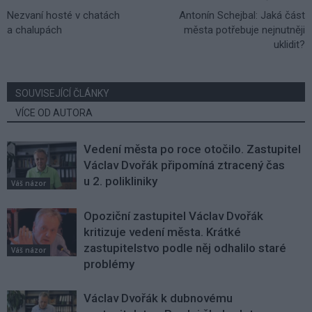
Nezvaní hosté v chatách
Antonín Schejbal: Jaká část
a chalupách
města potřebuje nejnutněji
uklidit?
SOUVISEJÍCÍ ČLÁNKY
VÍCE OD AUTORA
Vedení města po roce otočilo. Zastupitel
Václav Dvořák připomíná ztracený čas
u 2. polikliniky
Váš názor
Opoziční zastupitel Václav Dvořák
kritizuje vedení města. Krátké
zastupitelstvo podle něj odhalilo staré
Váš názor
problémy
Václav Dvořák k dubnovému