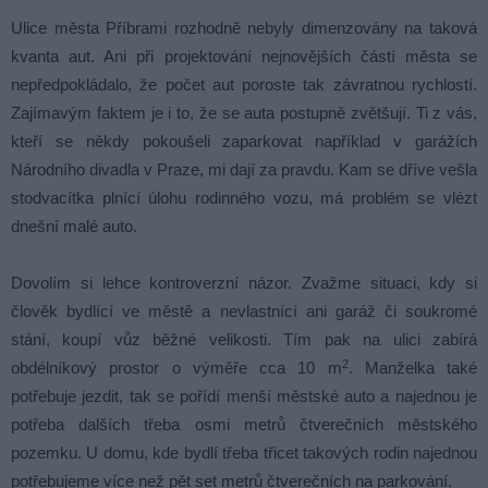
Ulice města Příbrami rozhodně nebyly dimenzovány na taková
kvanta aut. Ani při projektování nejnovějších částí města se
nepředpokládalo, že počet aut poroste tak závratnou rychlostí.
Zajímavým faktem je i to, že se auta postupně zvětšují. Ti z vás,
kteří se někdy pokoušeli zaparkovat například v garážích
Národního divadla v Praze, mi dají za pravdu. Kam se dříve vešla
stodvacítka plnící úlohu rodinného vozu, má problém se vlézt
dnešní malé auto.
Dovolím si lehce kontroverzní názor. Zvažme situaci, kdy si
člověk bydlící ve městě a nevlastnící ani garáž či soukromé
stání, koupí vůz běžné velikosti. Tím pak na ulici zabírá
2
obdélníkový prostor o výměře cca 10 m
. Manželka také
potřebuje jezdit, tak se pořídí menší městské auto a najednou je
potřeba dalších třeba osmi metrů čtverečních městského
pozemku. U domu, kde bydlí třeba třicet takových rodin najednou
potřebujeme více než pět set metrů čtverečních na parkování.