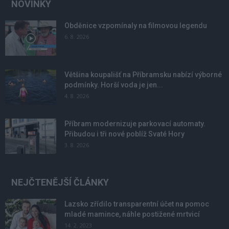
NOVINKY
Obděnice vzpomínaly na filmovou legendu
6. 8. 2026
Většina koupališť na Příbramsku nabízí výborné
podmínky. Horší voda je jen...
4. 8. 2026
Příbram modernizuje parkovací automaty.
Přibudou i tři nové poblíž Svaté Hory
3. 8. 2026
NEJČTENĚJŠÍ ČLÁNKY
Lazsko zřídilo transparentní účet na pomoc
mladé mamince, náhle postižené mrtvicí
14. 2. 2023