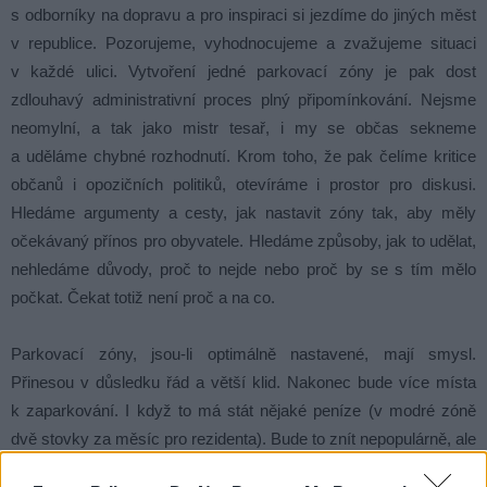
s odborníky na dopravu a pro inspiraci si jezdíme do jiných měst
v republice. Pozorujeme, vyhodnocujeme a zvažujeme situaci
v každé ulici. Vytvoření jedné parkovací zóny je pak dost
zdlouhavý administrativní proces plný připomínkování. Nejsme
neomylní, a tak jako mistr tesař, i my se občas sekneme
a uděláme chybné rozhodnutí. Krom toho, že pak čelíme kritice
občanů i opozičních politiků, otevíráme i prostor pro diskusi.
Hledáme argumenty a cesty, jak nastavit zóny tak, aby měly
očekávaný přínos pro obyvatele. Hledáme způsoby, jak to udělat,
nehledáme důvody, proč to nejde nebo proč by se s tím mělo
počkat. Čekat totiž není proč a na co.
Parkovací zóny, jsou-li optimálně nastavené, mají smysl.
Přinesou v důsledku řád a větší klid. Nakonec bude více místa
k zaparkování. I když to má stát nějaké peníze (v modré zóně
dvě stovky za měsíc pro rezidenta). Bude to znít nepopulárně, ale
postupně nás opouštějí časy, kdy všechno bylo všech a zdarma.