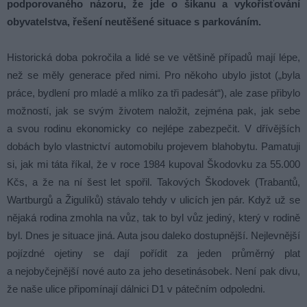
podporovaného názoru, že jde o šikanu a vykořisťování
obyvatelstva, řešení neutěšené situace s parkováním.
Historická doba pokročila a lidé se ve většině případů mají lépe,
než se měly generace před nimi. Pro někoho ubylo jistot („byla
práce, bydlení pro mladé a mlíko za tři padesát“), ale zase přibylo
možností, jak se svým životem naložit, zejména pak, jak sebe
a svou rodinu ekonomicky co nejlépe zabezpečit. V dřívějších
dobách bylo vlastnictví automobilu projevem blahobytu. Pamatuji
si, jak mi táta říkal, že v roce 1984 kupoval Škodovku za 55.000
Kčs, a že na ní šest let spořil. Takových Škodovek (Trabantů,
Wartburgů a Žigulíků) stávalo tehdy v ulicích jen pár. Když už se
nějaká rodina zmohla na vůz, tak to byl vůz jediný, který v rodině
byl. Dnes je situace jiná. Auta jsou daleko dostupnější. Nejlevnější
pojízdné ojetiny se dají pořídit za jeden průměrný plat
a nejobyčejnější nové auto za jeho desetinásobek. Není pak divu,
že naše ulice připomínají dálnici D1 v pátečním odpoledni.