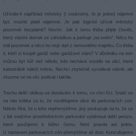
Užíváte-li například městský (i soukromý, to je jedno) nájemní
byt, musíte platit nájemné. Je pak logické užívat městský
pozemek bezplatně? Nevím. Jak k tomu třeba přijde člověk,
který vlastní domek se zahrádkou a parkuje „na svém“. Něco ho
stál pozemek a něco ho stojí daň z nemovitého majetku. Co třeba
ti, kteří si koupili garáž nebo garážové stání? V důsledku na tom
můžou být hůř než někdo, kdo nechává vozidlo na ulici, která
katastrálně náleží městu. Nechci zbytečně vyvolávat vášně, ale
zkusme se na věc podívat i takhle.
Trochu delší oklikou se dostávám k tomu, co chci říci. Snáší se
na nás kritika za to, že rozdělujeme ulice do parkovacích zón.
Někdo říká, že u toho nepřemýšlíme, jiný poukazuje na to, že se
z lidí snažíme prostřednictvím parkování vytáhnout další peníze,
které použijeme k bůhví čemu. Není pravda ani jedno.
U nastavení parkovacích zón přemýšlíme až dost. Konzultujeme