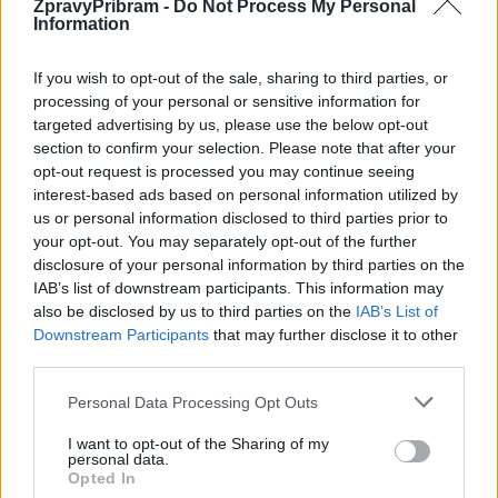
ZpravyPribram -
Do Not Process My Personal
Bohužel, bohudík, každý, jak uváží.
Information
Co s těmi vybranými penězi bude? Budou příjmem města a vrátí
If you wish to opt-out of the sale, sharing to third parties, or
se zpět k občanům v podobě výstavby parkovacích míst
processing of your personal or sensitive information for
a zlepšení dopravní infrastruktury paušálně. Poslouží jako základ
targeted advertising by us, please use the below opt-out
section to confirm your selection. Please note that after your
pro budoucí investice do parkovacích domů, které naše město
opt-out request is processed you may continue seeing
žalostně potřebuje. Jeden známý politik kdysi prohlásil, že
interest-based ads based on personal information utilized by
o peníze jde vždycky až v první řadě. V případě našich „zón
us or personal information disclosed to third parties prior to
neklidu“ je tím hlavním záměrem úprava parkovacích poměrů ve
your opt-out. You may separately opt-out of the further
disclosure of your personal information by third parties on the
městě a předejití kolapsového stavu, ke kterému by v horizontu
IAB’s list of downstream participants. This information may
několika málo let nutně došlo.
also be disclosed by us to third parties on the
IAB’s List of
Downstream Participants
that may further disclose it to other
Parkování v Příbrami je takový nekonečný příběh. Ještě se
third parties.
k němu hodně bude psát, hodně nadávat a bude přerozděleno
Personal Data Processing Opt Outs
hodně politických bodů. Přál bych si, abychom se na věc pokusili
dívat trochu rozumněji s alespoň malinkou snahou o pochopení
I want to opt-out of the Sharing of my
personal data.
argumentů protistrany.
Opted In