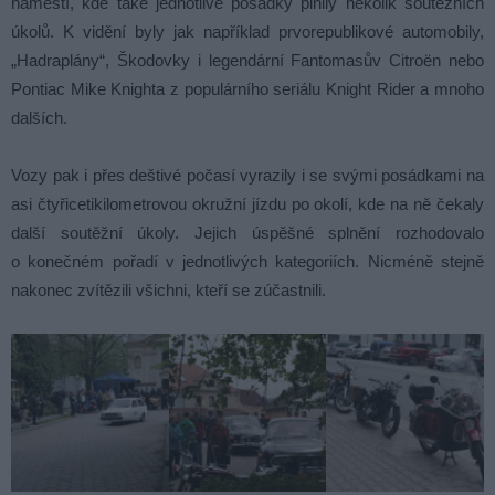
náměstí, kde také jednotlivé posádky plnily několik soutěžních
úkolů. K vidění byly jak například prvorepublikové automobily,
„Hadraplány“, Škodovky i legendární Fantomasův Citroën nebo
Pontiac Mike Knighta z populárního seriálu Knight Rider a mnoho
dalších.
Vozy pak i přes deštivé počasí vyrazily i se svými posádkami na
asi čtyřicetikilometrovou okružní jízdu po okolí, kde na ně čekaly
další soutěžní úkoly. Jejich úspěšné splnění rozhodovalo
o konečném pořadí v jednotlivých kategoriích. Nicméně stejně
nakonec zvítězili všichni, kteří se zúčastnili.