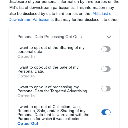
disclosure of your personal information by third parties on the
IAB’s list of downstream participants. This information may
also be disclosed by us to third parties on the
IAB’s List of
Downstream Participants
that may further disclose it to other
Komentáře
third parties.
Personal Data Processing Opt Outs
I want to opt-out of the Sharing of my
personal data.
TAGY
1. máj
auto
automobilismus
Fantomas
Opted In
Knight Rider
motorka
Petrovice
škoda
sraz
veterán
I want to opt-out of the Sale of my
vozidlo
Personal Data.
Opted In
I want to opt-out of processing my
Personal Data for Targeted Advertising.
Opted In
I want to opt-out of Collection, Use,
Retention, Sale, and/or Sharing of my
Personal Data that Is Unrelated with the
Purposes for which it was collected.
Opted Out
Předchozí článek
Následující článek