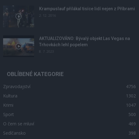
Krampuslauf přilákal tisíce lidí nejen z Příbrami
2. 12. 2016
AKTUALIZOVÁNO: Bývalý objekt Las Vegas na
Trhovkách lehl popelem
8. 7. 2023
OBLÍBENÉ KATEGORIE
Zpravodajství
4756
Kultura
1302
Krimi
1047
Sport
500
O čem se mluví
469
Sedlčansko
398