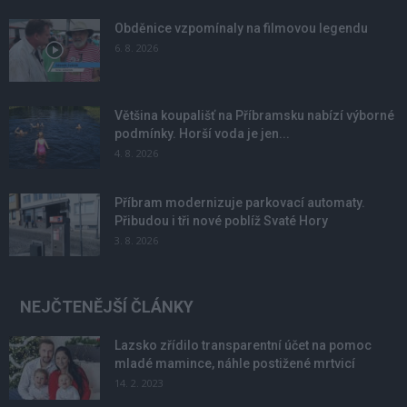
Obděnice vzpomínaly na filmovou legendu
6. 8. 2026
Většina koupališť na Příbramsku nabízí výborné
podmínky. Horší voda je jen...
4. 8. 2026
Příbram modernizuje parkovací automaty.
Přibudou i tři nové poblíž Svaté Hory
3. 8. 2026
NEJČTENĚJŠÍ ČLÁNKY
Lazsko zřídilo transparentní účet na pomoc
mladé mamince, náhle postižené mrtvicí
14. 2. 2023