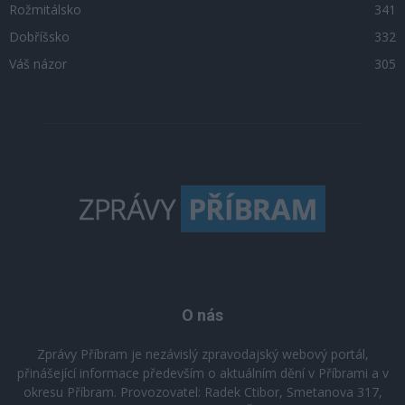
Rožmitálsko
341
Dobříšsko
332
Váš názor
305
O nás
Zprávy Příbram je nezávislý zpravodajský webový portál,
přinášející informace především o aktuálním dění v Příbrami a v
okresu Příbram. Provozovatel: Radek Ctibor, Smetanova 317,