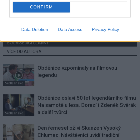
CONFIRM
Děti ze ZŠ Jiráskovy sady přes
Postřehy Václava Dvořáka ze
10 let pomáhájí dětskému
zastupitelstva
oddělení
Data Deletion
Data Access
Privacy Policy
SOUVISEJÍCÍ ČLÁNKY
VÍCE OD AUTORA
Obděnice vzpomínaly na filmovou
legendu
Sedlčansko
Obděnice oslaví 50 let legendárního filmu
Na samotě u lesa. Dorazí i Zdeněk Svěrák
a další tvůrci
Sedlčansko
Den řemesel oživí Skanzen Vysoký
Chlumec. Návštěvníci uvidí tradiční