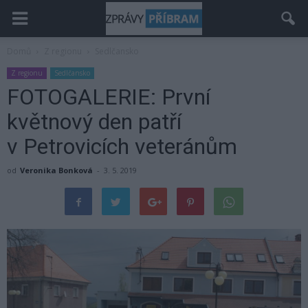
Domů
Z regionu
Sedlčansko
Z regionu
Sedlčansko
FOTOGALERIE: První
květnový den patří
v Petrovicích veteránům
od
Veronika Bonková
-
3. 5. 2019