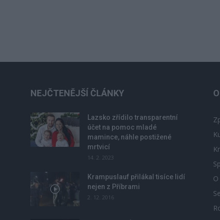
NEJČTENĚJŠÍ ČLÁNKY
O
Lazsko zřídilo transparentní
Zp
účet na pomoc mladé
Ku
mamince, náhle postižené
mrtvicí
Kr
14. 2. 2023
Sp
Krampuslauf přilákal tisíce lidí
O
nejen z Příbrami
S
2. 12. 2016
R