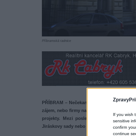
Příbramská radnice
ZpravyPri
PŘÍBRAM – Nečekaný problém musí řešit rad
zájem, nebo firmy nakonec odmítnou podeps
If you wish 
projekty. Mezi poslední, které putovaly 
sensitive in
Jiráskovy sady nebo oprava některých chod
confirm you
continue se