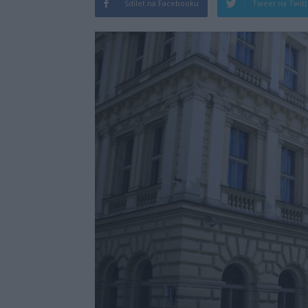
Sdílet na Facebooku
Tweet na Twit