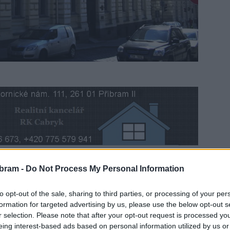
bram -
Do Not Process My Personal Information
nice u veřejných zakázek. Buď je o ně malý či nulový
at s městem smlouvu. Příbrami tak přibývají odložené
to opt-out of the sale, sharing to third parties, or processing of your per
k ledu, patří například výměna oken v Základní škole
formation for targeted advertising by us, please use the below opt-out s
níků.
r selection. Please note that after your opt-out request is processed y
eing interest-based ads based on personal information utilized by us or