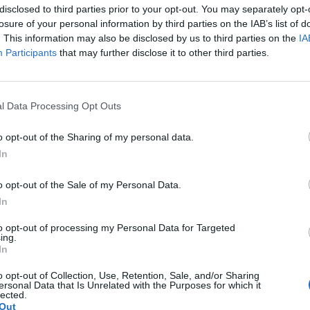
disclosed to third parties prior to your opt-out. You may separately opt-
vu chodníků, bohužel žádná firma o ni neprojevila zájem.
losure of your personal information by third parties on the IAB’s list of
firmy mají zakázek spoustu a tak se buď do nich nehlásí,
. This information may also be disclosed by us to third parties on the
IA
ízení a pak si vyberou tu nejlukrativnější,“
konstatoval
Participants
that may further disclose it to other third parties.
ítězí, ale nakonec nepodepíše smlouvu.
„To se nám stalo při
l Data Processing Opt Outs
 sadech, kde vítěz těsně před podpisem smlouvy jí odmítl
o opt-out of the Sharing of my personal data.
nda. Město proto bude tyto projekty znovu vyvěšovat na
In
rové řízení.
o opt-out of the Sale of my Personal Data.
In
to opt-out of processing my Personal Data for Targeted
ing.
In
smlouva
zájem
zakázka
o opt-out of Collection, Use, Retention, Sale, and/or Sharing
ersonal Data that Is Unrelated with the Purposes for which it
lected.
Out