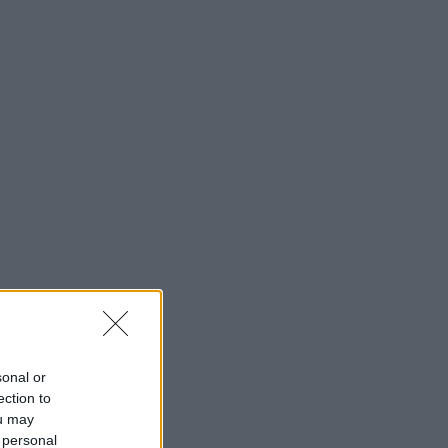
sonal or
ection to
ou may
 personal