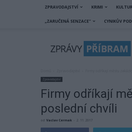
ZPRAVODAJSTVÍ
KRIMI
KULTU
„ZARUČENÁ SENZACE“
CYNIKŮV PO
Zprávy
Příbram
Domů
Zpravodajství
Firmy odříkají městu zakázky
Zpravodajství
Firmy odříkají m
poslední chvíli
od
Vaclav Cermak
-
2. 11. 2017