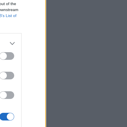
out of the
 downstream
B’s List of