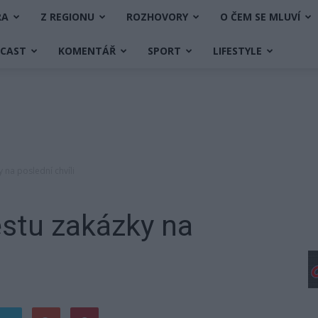
RA
Z REGIONU
ROZHOVORY
O ČEM SE MLUVÍ
DCAST
KOMENTÁŘ
SPORT
LIFESTYLE
 na poslední chvíli
ěstu zakázky na