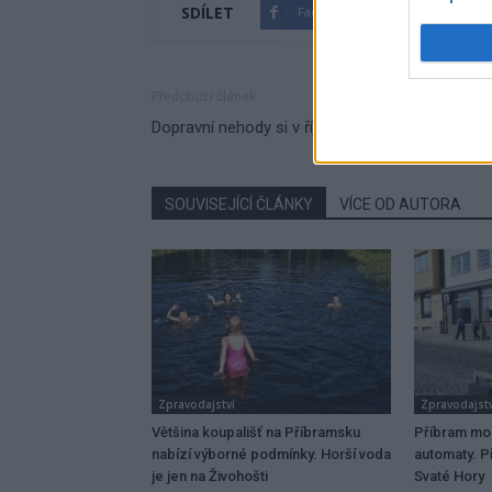
SDÍLET
Facebook
Twitter
Předchozí článek
Dopravní nehody si v říjnu vyžádaly jednu oběť
SOUVISEJÍCÍ ČLÁNKY
VÍCE OD AUTORA
Zpravodajství
Zpravodajstv
Většina koupališť na Příbramsku
Příbram mo
nabízí výborné podmínky. Horší voda
automaty. Př
je jen na Živohošti
Svaté Hory