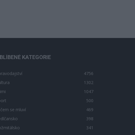
BLÍBENÉ KATEGORIE
ravodajství
4756
ltura
1302
imi
1047
ort
500
 čem se mluví
469
edlčansko
398
ožmitálsko
341