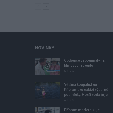
NOVINKY
Obděnice vzpomínaly na
filmovou legendu
6. 8. 2026
Většina koupališť na
Příbramsku nabízí výborné
podmínky. Horší voda je jen...
4. 8. 2026
Příbram modernizuje