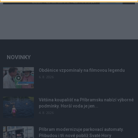
NOVINKY
Obděnice vzpomínaly na filmovou legendu
6. 8. 2026
Většina koupališť na Příbramsku nabízí výborné
podmínky. Horší voda je jen...
4. 8. 2026
Příbram modernizuje parkovací automaty.
Přibudou i tři nové poblíž Svaté Hory