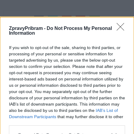
ZpravyPribram -
Do Not Process My Personal
Information
If you wish to opt-out of the sale, sharing to third parties, or
processing of your personal or sensitive information for
Předchozí článek
Následující článek
targeted advertising by us, please use the below opt-out
Ladislav Dostál: Krev jsem chtěl
Nemocnice má 22 nových
section to confirm your selection. Please note that after your
darovat už v patnácti
monitorů dechu pro
opt-out request is processed you may continue seeing
novorozence
interest-based ads based on personal information utilized by
us or personal information disclosed to third parties prior to
your opt-out. You may separately opt-out of the further
disclosure of your personal information by third parties on the
SOUVISEJÍCÍ ČLÁNKY
IAB’s list of downstream participants. This information may
VÍCE OD AUTORA
also be disclosed by us to third parties on the
IAB’s List of
Downstream Participants
that may further disclose it to other
third parties.
Vykradených aut na Příbramsku přibylo.
Policie připomíná: Auto není trezor