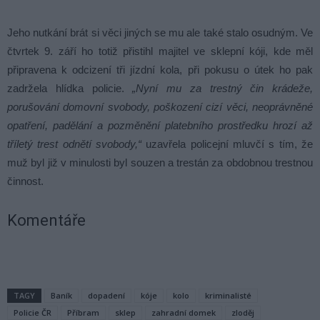
Jeho nutkání brát si věci jiných se mu ale také stalo osudným. Ve
čtvrtek 9. září ho totiž přistihl majitel ve sklepní kóji, kde měl
připravena k odcizení tři jízdní kola, při pokusu o útek ho pak
zadržela hlídka policie.
„Nyní mu za trestný čin krádeže,
porušování domovní svobody, poškození cizí věci, neoprávněné
opatření, padělání a pozměnění platebního prostředku hrozí až
tříletý trest odnětí svobody,“
uzavřela policejní mluvčí s tím, že
muž byl již v minulosti byl souzen a trestán za obdobnou trestnou
činnost.
Komentáře
TAGY
Baník
dopadení
kóje
kolo
kriminalisté
Policie ČR
Příbram
sklep
zahradní domek
zloděj