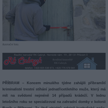
Ilustrační foto.
PŘÍBRAM – Koncem minulého týdne zahájili příbramští
kriminalisté trestní stíhání jednatřicetiletého muže, který má
mít na svědomí nejméně 14 případů krádeží. V lednu
letošního roku se specializoval na zahradní domky v kolonii
Baník v Příbrami. Ze čtyř objektů odcizil kuchyňské nože,