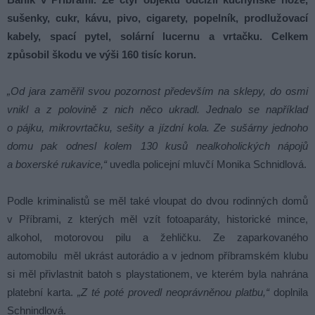
sušenky, cukr, kávu, pivo, cigarety, popelník, prodlužovací
kabely, spací pytel, solární lucernu a vrtačku. Celkem
způsobil škodu ve výši 160 tisíc korun.
„Od jara zaměřil svou pozornost především na sklepy, do osmi
vnikl a z polovině z nich něco ukradl. Jednalo se například
o pájku, mikrovrtačku, sešity a jízdní kola. Ze sušárny jednoho
domu pak odnesl kolem 130 kusů nealkoholických nápojů
a boxerské rukavice,“
uvedla policejní mluvčí Monika Schnidlová.
Podle kriminalistů se měl také vloupat do dvou rodinných domů
v Příbrami, z kterých měl vzít fotoaparáty, historické mince,
alkohol, motorovou pilu a žehličku. Ze zaparkovaného
automobilu měl ukrást autorádio a v jednom příbramském klubu
si měl přivlastnit batoh s playstationem, ve kterém byla nahrána
platební karta.
„Z té poté provedl neoprávněnou platbu,“
doplnila
Schnindlová.