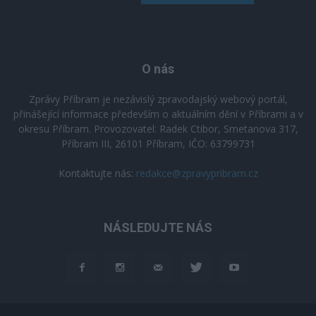
O nás
Zprávy Příbram je nezávislý zpravodajský webový portál,
přinášející informace především o aktuálním dění v Příbrami a v
okresu Příbram. Provozovatel: Radek Ctibor, Smetanova 317,
Příbram III, 26101 Příbram, IČO: 63799731
Kontaktujte nás:
redakce@zpravypribram.cz
NÁSLEDUJTE NÁS