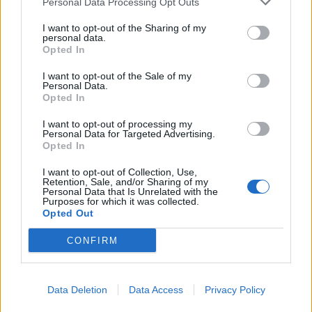
Personal Data Processing Opt Outs
Krimi
I want to opt-out of the Sharing of my
personal data.
Každý sedmý řidič měl problém. Policie
Opted In
při víkendové akci na Příbramsku odhalila
30 přestupků
I want to opt-out of the Sale of my
Krimi
Personal Data.
Opted In
Čtvrtina řidičů při kontrole na Příbramsku
I want to opt-out of processing my
neobstála. Policie o prázdninách zpřísní
Personal Data for Targeted Advertising.
dohled na silnicích
Krimi
Opted In
I want to opt-out of Collection, Use,
Retention, Sale, and/or Sharing of my
Personal Data that Is Unrelated with the
Purposes for which it was collected.
Opted Out
CONFIRM
Data Deletion
Data Access
Privacy Policy