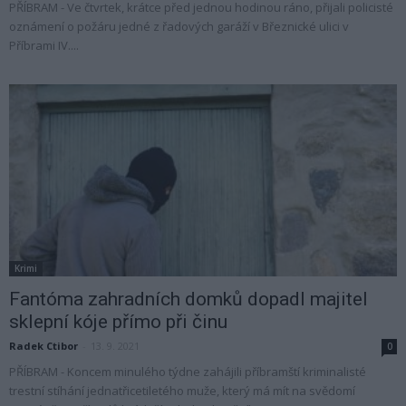
PŘÍBRAM - Ve čtvrtek, krátce před jednou hodinou ráno, přijali policisté
oznámení o požáru jedné z řadových garáží v Březnické ulici v
Příbrami IV....
Krimi
Fantóma zahradních domků dopadl majitel
sklepní kóje přímo při činu
Radek Ctibor
-
13. 9. 2021
0
PŘÍBRAM - Koncem minulého týdne zahájili příbramští kriminalisté
trestní stíhání jednatřicetiletého muže, který má mít na svědomí