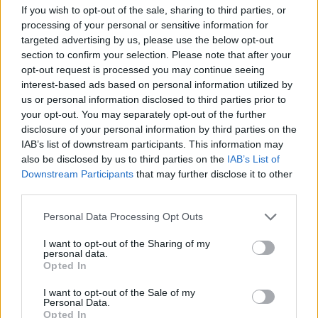
If you wish to opt-out of the sale, sharing to third parties, or
processing of your personal or sensitive information for
targeted advertising by us, please use the below opt-out
section to confirm your selection. Please note that after your
opt-out request is processed you may continue seeing
interest-based ads based on personal information utilized by
us or personal information disclosed to third parties prior to
Krimi
your opt-out. You may separately opt-out of the further
disclosure of your personal information by third parties on the
Fantóm prodejen a vykradač aut dopaden
IAB’s list of downstream participants. This information may
Martin Poulíček
-
13. 2. 2019
0
also be disclosed by us to third parties on the
IAB’s List of
PŘÍBRAM - Příbramským policistům se podařilo dopadnout zloděje,
Downstream Participants
that may further disclose it to other
který se zaměřoval především na vykrádání aut a obchodů. Od konce
third parties.
listopadu do začátku února má...
Personal Data Processing Opt Outs
I want to opt-out of the Sharing of my
personal data.
Opted In
I want to opt-out of the Sale of my
Personal Data.
Opted In