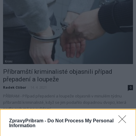
Krimi
Příbramští kriminalisté objasnili případ
přepadení a loupeže
Radek Ctibor
-
14. 4. 2021
0
PŘÍBRAM - Případ přepadení a loupeže objasnili v minulém týdnu
příbramští kriminalisté, když se jim podařilo dopadnou dvojici, která
podle nich má na svědomí...
ZpravyPribram -
Do Not Process My Personal
Information