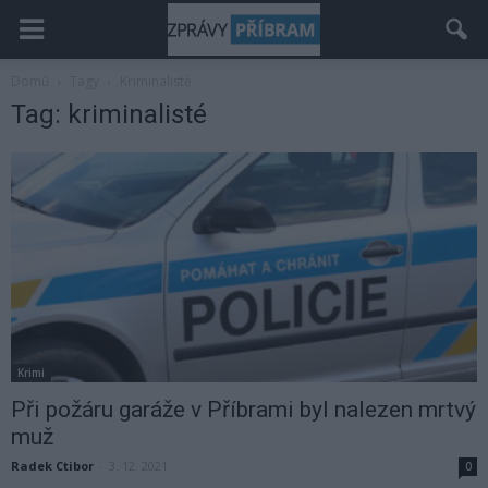
Domů
Tagy
Kriminalisté
Tag: kriminalisté
Krimi
Při požáru garáže v Příbrami byl nalezen mrtvý
muž
Radek Ctibor
-
3. 12. 2021
0