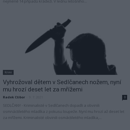
nejméně 14 případů krádeží. V lednu letošního...
Krimi
Vyhrožoval dětem v Sedlčanech nožem, nyní
mu hrozí deset let za mřížemi
Radek Ctibor
-
9. 7. 2021
0
SEDLČANY - Kriminalisté v Sedlčanech dopadli a obvinili
osmnáctiletého mladíka z pokusu loupeže. Nyní mu hrozí až deset let
za mřížemi. Kriminalisté obvinili osmáctiletého mladíka,...