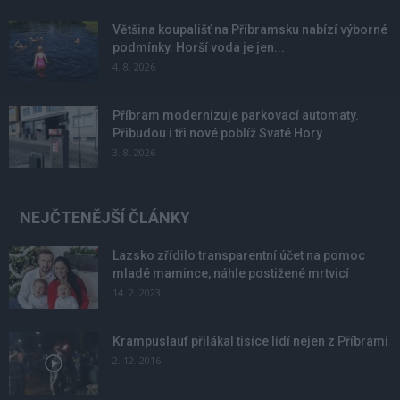
Většina koupališť na Příbramsku nabízí výborné
podmínky. Horší voda je jen...
4. 8. 2026
Příbram modernizuje parkovací automaty.
Přibudou i tři nové poblíž Svaté Hory
3. 8. 2026
NEJČTENĚJŠÍ ČLÁNKY
Lazsko zřídilo transparentní účet na pomoc
mladé mamince, náhle postižené mrtvicí
14. 2. 2023
Krampuslauf přilákal tisíce lidí nejen z Příbrami
2. 12. 2016