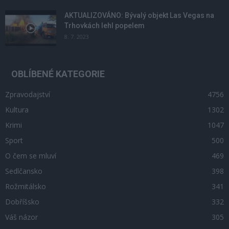
AKTUALIZOVÁNO: Bývalý objekt Las Vegas na
Trhovkách lehl popelem
8. 7. 2023
OBLÍBENÉ KATEGORIE
Zpravodajství
4756
Kultura
1302
Krimi
1047
Sport
500
O čem se mluví
469
Sedlčansko
398
Rožmitálsko
341
Dobříšsko
332
Váš názor
305