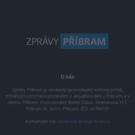
O nás
Zprávy Příbram je nezávislý zpravodajský webový portál,
přinášející informace především o aktuálním dění v Příbrami a v
okresu Příbram. Provozovatel: Radek Ctibor, Smetanova 317,
Příbram III, 26101 Příbram, IČO: 63799731
Kontaktujte nás:
redakce@zpravypribram.cz