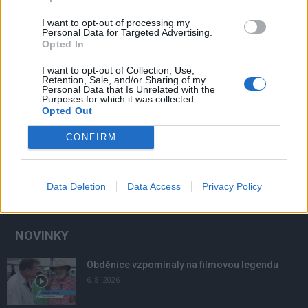
I want to opt-out of processing my
Personal Data for Targeted Advertising.
Opted In
Krimi
I want to opt-out of Collection, Use,
Podvodník sliboval nebankovní půjčky
Retention, Sale, and/or Sharing of my
Personal Data that Is Unrelated with the
Purposes for which it was collected.
Martin Poulíček
-
18. 10. 2018
0
Opted Out
PŘÍBRAM – Příbramští kriminalisté se zabývají rozsáhlou trestnou
činností v podobě podvodného jednání při sjednávání nebankovních
CONFIRM
půjček. Poškozených je již 21, a to na různých...
Data Deletion
Data Access
Privacy Policy
NOVINKY
Obděnice vzpomínaly na filmovou legendu
6. 8. 2026