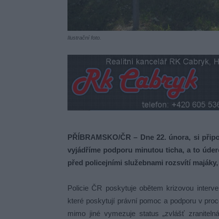
Ilustrační foto.
PŘÍBRAMSKO/ČR – Dne 22. února, si připom
vyjádříme podporu minutou ticha, a to úde
před policejními služebnami rozsvítí majáky,
Policie ČR poskytuje obětem krizovou interve
které poskytují právní pomoc a podporu v proc
mimo jiné vymezuje status „zvlášť zraniteln