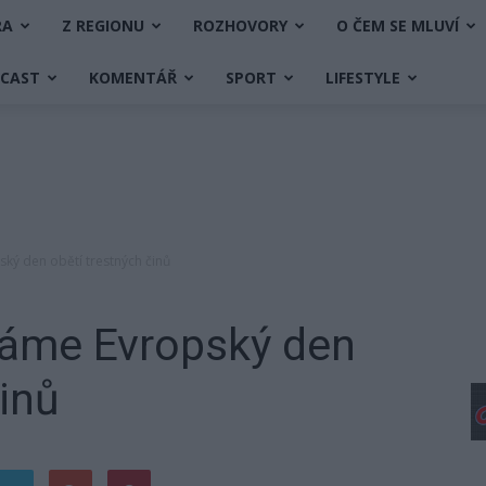
RA
Z REGIONU
ROZHOVORY
O ČEM SE MLUVÍ
DCAST
KOMENTÁŘ
SPORT
LIFESTYLE
ký den obětí trestných činů
náme Evropský den
činů