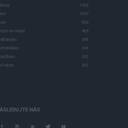
ltura
1302
imi
1047
ort
500
 čem se mluví
469
edlčansko
398
ožmitálsko
341
obříšsko
332
áš názor
305
ÁSLEDUJTE NÁS