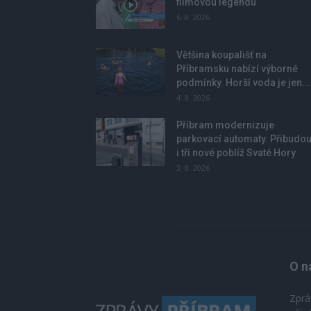
filmovou legendu
6. 8. 2026
Většina koupališť na
Příbramsku nabízí výborné
podmínky. Horší voda je jen...
4. 8. 2026
Příbram modernizuje
parkovací automaty. Přibudo
i tři nové poblíž Svaté Hory
3. 8. 2026
O n
Zprá