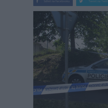
Sdílet na Facebooku
Tweet na Twit