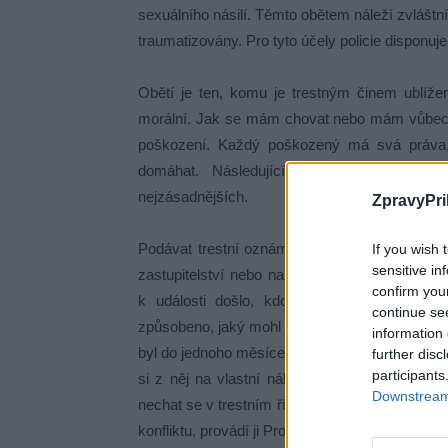
sexuálního násilí. Těmto obětem náleží zvláštn
traumatizovány. Pro tyto účely policie disponuj
Obětí je ten, komu je trestným činem ublíž
morální. Jak se mám chovat nebo mám vůbec ně
poškození. Každý poškozený má svá práva,
domáhat. Následující přehled práv není zc
nejzásadnějších.
ZpravyPri
Podávat trestní oznámení lze písemně nebo úst
If you wish 
sensitive in
zastupitelství nebo na bezplatnou tísňovou l
confirm you
k události došlo, kdo skutek spáchal nebo
continue se
způsobeno, jaký mohl být motiv pachatele, na
information 
byl do jednoho měsíce vyrozuměn o učiněných 
further disc
participants
si z něj na vlastní náklady kopie či výpisky
Downstream 
nechat se v trestním řízení zastupovat zmocn
konfliktu, provádí ji Probační a mediační slu