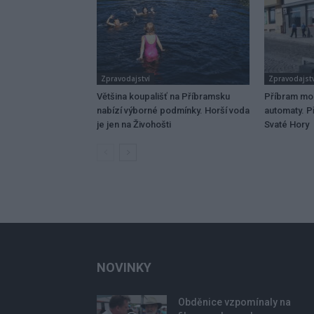
Zpravodajství
Zpravodajstv
Většina koupališť na Příbramsku
Příbram mo
nabízí výborné podmínky. Horší voda
automaty. Př
je jen na Živohošti
Svaté Hory
NOVINKY
Obděnice vzpomínaly na