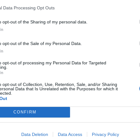
azby nebo odsouzený propuštěn z výkonu trestu. Dále může
l Data Processing Opt Outs
jména jde o utajení podoby svědka či v hlavním líčení
o opt-out of the Sharing of my personal data.
In
í újmy na zdraví, kdy lékař stanovuje tzv. bolestné, dále
ní, náhradu výdělku, náhradu odcizených nebo zničených
o opt-out of the Sale of my Personal Data.
In
řesněji vyjádřit v penězích a doložit na policii potřebné
stním řízení uplatnit nejpozději při hlavním líčení soudu
to opt-out of processing my Personal Data for Targeted
ing.
ne o náhradě škody, doručí trestní příkaz nebo rozsudek.
In
a náhradu škody, lze ho provést na majetku obviněného až
adu škody mají také pozůstalí usmrcením blízké osoby.
o opt-out of Collection, Use, Retention, Sale, and/or Sharing
ersonal Data that Is Unrelated with the Purposes for which it
 řízení. Pokud odsouzený nebude ochoten škodu nahradit
lected.
Out
exekuci na jeho majetek.
CONFIRM
por. Bc. Monika Schindlová, DiS.
komisař
Data Deletion
Data Access
Privacy Policy