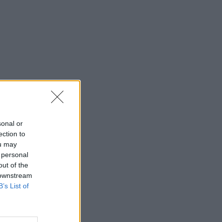
sonal or
ection to
ou may
 personal
out of the
 downstream
B’s List of