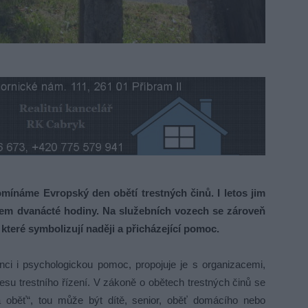
ínáme Evropský den obětí trestných činů. I letos jim
rem dvanácté hodiny. Na služebních vozech se zároveň
 které symbolizují naději a přicházející pomoc.
nci i psychologickou pomoc, propojuje je s organizacemi,
esu trestního řízení. V zákoně o obětech trestných činů se
á oběť“, tou může být dítě, senior, oběť domácího nebo