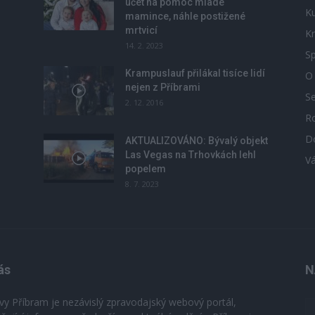
účet na pomoc mladé
Ku
mamince, náhle postižené
mrtvicí
Kr
14. 2. 2023
Sp
Krampuslauf přilákal tisíce lidí
O
nejen z Příbrami
S
2. 12. 2016
R
D
u
AKTUALIZOVÁNO: Bývalý objekt
Las Vegas na Trhovkách lehl
V
popelem
8. 7. 2023
ás
N
vy Příbram je nezávislý zpravodajský webový portál,