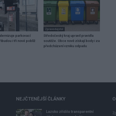
í
Zpravodajství
dernizuje parkovací
Středočeský kraj upravil pravidla
ibudou i tři nové poblíž
soutěže. Obce nově získají body i za
předcházení vzniku odpadu
NEJČTENĚJŠÍ ČLÁNKY
O
Lazsko zřídilo transparentní
Zp