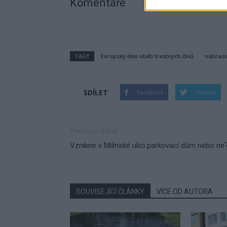
Komentáře
TAGY
Evropský den obětí trestných činů
náhrad
SDÍLET
Facebook
Twitter
Předchozí článek
Vznikne v Milínské ulici parkovací dům nebo ne
SOUVISEJÍCÍ ČLÁNKY
VÍCE OD AUTORA