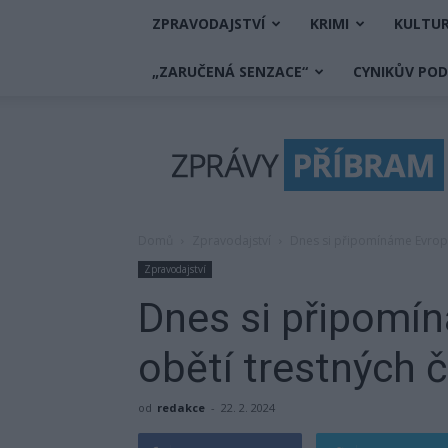
ZPRAVODAJSTVÍ
KRIMI
KULTU
„ZARUČENÁ SENZACE“
CYNIKŮV PO
Zprávy
Příbram
Domů
Zpravodajství
Dnes si připomínáme Evrops
Zpravodajství
Dnes si připomí
obětí trestných 
od
redakce
-
22. 2. 2024