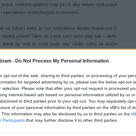
í práva, veškerá opatření mají za cíl, aby nebyly opakovaně
e i speciálními výslechovými místnostmi.
eno na zdraví nebo je mu způsobena škoda majetková či
jaká práva? Takto se často sami sebe ptají lidé – oběti,
 která by měl či mohl znát, aby věděl, čeho se může
ela vyčerpávající, poskytuje stručnou orientaci těch
bram -
Do Not Process My Personal Information
ně do protokolu na kterýkoliv útvar Policie ČR, na státní
to opt-out of the sale, sharing to third parties, or processing of your per
formation for targeted advertising by us, please use the below opt-out s
inku 158. Člověk by měl vědět kdy, kde a jakým způsobem
r selection. Please note that after your opt-out request is processed y
 alespoň popis neznámého pachatele, co bylo událostí
eing interest-based ads based on personal information utilized by us or
vrhovat důkazy a svědky. Oznamovatel má právo žádat, aby
disclosed to third parties prior to your opt-out. You may separately opt-
opatřeních. Poškozený může nahlížet do spisu a pořizovat
losure of your personal information by third parties on the IAB’s list of
. This information may also be disclosed by us to third parties on the
IA
. Může se účastnit soudního jednání, žádat náhradu škody,
Participants
that may further disclose it to other third parties.
ěncem. Může také žádat mediaci, což je mimosoudní řešení
žba ČR. Poškozený má nárok na ochranu, může např. požádat