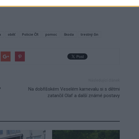
a
oběť
Policie ČR
pomoc
škoda
trestný čin
Následující článek
?
Na dobříšském Veselém karnevalu si s dětmi
zatančil Olaf a další známé postavy