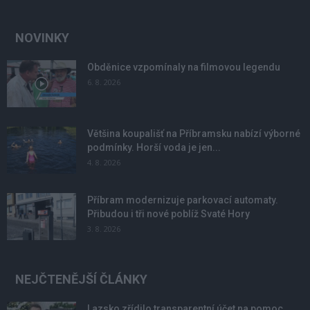
NOVINKY
Obděnice vzpomínaly na filmovou legendu
6. 8. 2026
Většina koupališť na Příbramsku nabízí výborné
podmínky. Horší voda je jen...
4. 8. 2026
Příbram modernizuje parkovací automaty.
Přibudou i tři nové poblíž Svaté Hory
3. 8. 2026
NEJČTENĚJŠÍ ČLÁNKY
Lazsko zřídilo transparentní účet na pomoc