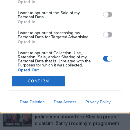
Opted In
I want to opt-out of the Sale of my
Personal Data.
Předchozí článek
Následující článek
Opted In
Dnes si připomínáme Evropský
Příbramská věznice cíleně láká
den obětí trestných činů
mladé absolventy středních škol
I want to opt-out of processing my
Personal Data for Targeted Advertising.
do svých řad
Opted In
I want to opt-out of Collection, Use,
Retention, Sale, and/or Sharing of my
SOUVISEJÍCÍ ČLÁNKY
Personal Data that Is Unrelated with the
Purposes for which it was collected.
VÍCE OD AUTORA
Opted Out
CONFIRM
Dnes se v Příbrami otevře výstava
Rovnováha života. Vernisáž nabídne
i hudební a básnický program
Kultura
Data Deletion
Data Access
Privacy Policy
Festival hudby na zámku Dobříš sází na
jedinečnou atmosféru. Klasiku propojí
s dalšími žánry i rodinným programem
Dobříšsko