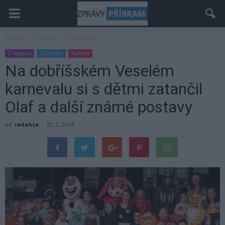
Domů
Z regionu
Dobříšsko
Z regionu
Dobříšsko
Kultura
Na dobříšském Veselém
karnevalu si s dětmi zatančil
Olaf a další známé postavy
od
redakce
-
22. 2. 2024