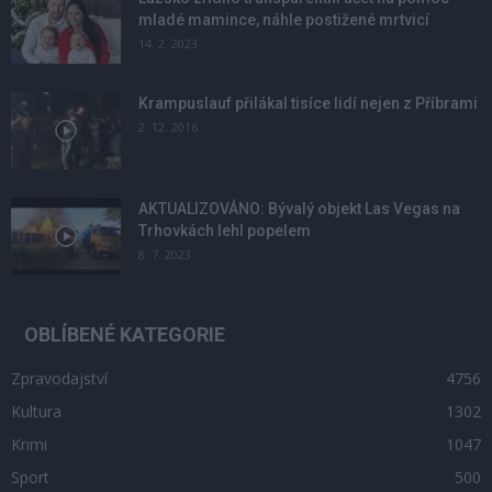
mladé mamince, náhle postižené mrtvicí
14. 2. 2023
Krampuslauf přilákal tisíce lidí nejen z Příbrami
2. 12. 2016
AKTUALIZOVÁNO: Bývalý objekt Las Vegas na
Trhovkách lehl popelem
8. 7. 2023
OBLÍBENÉ KATEGORIE
Zpravodajství
4756
Kultura
1302
Krimi
1047
Sport
500