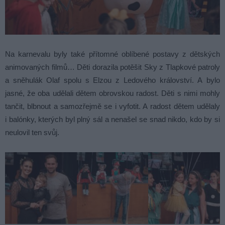
Na karnevalu byly také přítomné oblíbené postavy z dětských
animovaných filmů… Děti dorazila potěšit Sky z Tlapkové patroly
a sněhulák Olaf spolu s Elzou z Ledového království. A bylo
jasné, že oba udělali dětem obrovskou radost. Děti s nimi mohly
tančit, blbnout a samozřejmě se i vyfotit. A radost dětem udělaly
i balónky, kterých byl plný sál a nenašel se snad nikdo, kdo by si
neulovil ten svůj.