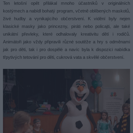
Ten letošní opět přilákal mnoho účastníků v originálních
kostýmech a nabídl bohatý program, včetně oblíbených maskotů,
živé hudby a vynikajícího občerstvení. K vidění byly nejen
klasické masky jako princezny, piráti nebo policajti, ale také
unikátní převleky, které odhalovaly kreativitu dětí i rodičů.
Animátoři jako vždy připravili různé soutěže a hry s odměnami
jak pro děti, tak i pro dospělé a navíc byla k dispozici nabídka
třpytivých tetování pro děti, cukrová vata a skvělé občerstvení.