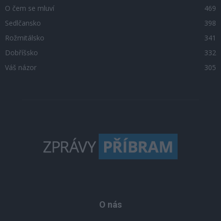
O čem se mluví
469
Sedlčansko
398
Rožmitálsko
341
Dobříšsko
332
Váš názor
305
O nás