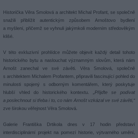
Historička Věra Smolová a architekt Michal Profant, se společně
snažili přiblížit autentickým způsobem Arnoštovo bydlení
a myšlení, přičemž se vyhnuli jakýmkoli moderním středověkým
klišé.
V této exkluzivní prohlídce můžete objevit každý detail tohoto
historického bytu a naslouchat významným slovům, která nám
Arnošt zanechal ve své závěti. Věra Smolová, společně
s architektem Michalem Profantem, připravili fascinující pohled do
minulosti spojený s odborným komentářem, který poskytuje
hlubší vhled do historického kontextu.
„Přijďte se podívat
a poslechnout si třeba i to, co nám Arnošt vzkázal ve své závěti,“
zve širokou věřejnost Věra Smolová.
Galerie Františka Drtikola dnes v 17 hodin představí
interdisciplinární projekt na pomezí historie, výtvarného umění,