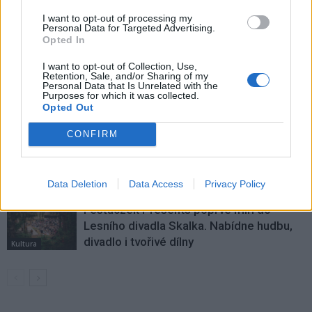
I want to opt-out of processing my
SOUVISEJÍCÍ ČLÁNKY
Personal Data for Targeted Advertising.
Opted In
VÍCE OD AUTORA
I want to opt-out of Collection, Use,
Dnes se v Příbrami otevře výstava
Retention, Sale, and/or Sharing of my
Personal Data that Is Unrelated with the
Rovnováha života. Vernisáž nabídne
Purposes for which it was collected.
i hudební a básnický program
Opted Out
Kultura
CONFIRM
Festival hudby na zámku Dobříš sází na
jedinečnou atmosféru. Klasiku propojí
s dalšími žánry i rodinným programem
Dobříšsko
Data Deletion
Data Access
Privacy Policy
Fesťáczek Presents poprvé míří do
Lesního divadla Skalka. Nabídne hudbu,
divadlo i tvořivé dílny
Kultura