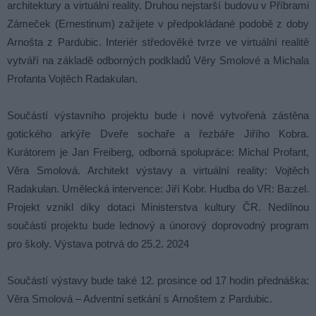
architektury a virtuální reality. Druhou nejstarší budovu v Příbrami
Zámeček (Ernestinum) zažijete v předpokládané podobě z doby
Arnošta z Pardubic. Interiér středověké tvrze ve virtuální realitě
vytváří na základě odborných podkladů Věry Smolové a Michala
Profanta Vojtěch Radakulan.
Součástí výstavního projektu bude i nově vytvořená zástěna
gotického arkýře Dveře sochaře a řezbáře Jiřího Kobra.
Kurátorem je Jan Freiberg, odborná spolupráce: Michal Profant,
Věra Smolová. Architekt výstavy a virtuální reality: Vojtěch
Radakulan. Umělecká intervence: Jiří Kobr. Hudba do VR: Ba:zel.
Projekt vznikl díky dotaci Ministerstva kultury ČR. Nedílnou
součástí projektu bude lednový a únorový doprovodný program
pro školy. Výstava potrvá do 25.2. 2024
Součástí výstavy bude také 12. prosince od 17 hodin přednáška:
Věra Smolová – Adventní setkání s Arnoštem z Pardubic.