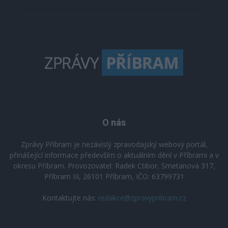
O nás
Zprávy Příbram je nezávislý zpravodajský webový portál,
přinášející informace především o aktuálním dění v Příbrami a v
okresu Příbram. Provozovatel: Radek Ctibor, Smetanova 317,
Příbram III, 26101 Příbram, IČO: 63799731
Kontaktujte nás:
redakce@zpravypribram.cz