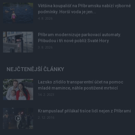
Většina koupališť na Příbramsku nabízí výborné
podmínky. Horší voda je jen...
4. 8. 2026
Příbram modernizuje parkovací automaty.
Přibudou i tři nové poblíž Svaté Hory
3. 8. 2026
NEJČTENĚJŠÍ ČLÁNKY
Lazsko zřídilo transparentní účet na pomoc
mladé mamince, náhle postižené mrtvicí
14. 2. 2023
Krampuslauf přilákal tisíce lidí nejen z Příbrami
2. 12. 2016