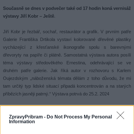
Současně se dnes v podvečer také od 17 hodin koná vernisáž
výstavy Jiří Kobr – Ještě
.
Jiří Kobr je řezbář, sochař, restaurátor a grafik. V prvním patře
Galerie Františka Drtikola vystaví kolorované dřevěné plastiky
vycházející z křesťanské ikonografie spolu s barevnými
dřevoryty na papíře či plátně. Samostatná výstava autora posílí
téma výstavy středověkého Ernestina, odehrávající se ve
druhém patře galerie. Jak říká autor v rozhovoru s Karlem
Oujezdským „náboženská témata dělám z toho důvodu, že mi
tam určitý typ lidské situací připadá koncentrován a na starých
příbězích jasněji patrný.“ Výstava potrvá do 25.2. 2024
Přijďte se podívat a zažijte spojení historie a architektury, které
ZpravyPribram -
Do Not Process My Personal
vám otevře nové perspektivy na dobu, která formovala
Information
příbramskou historii.