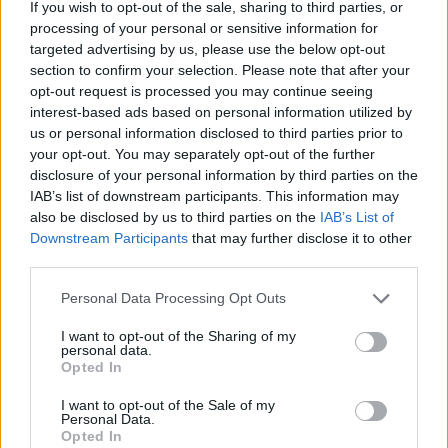
If you wish to opt-out of the sale, sharing to third parties, or
Komentáře
processing of your personal or sensitive information for
targeted advertising by us, please use the below opt-out
section to confirm your selection. Please note that after your
opt-out request is processed you may continue seeing
interest-based ads based on personal information utilized by
TAGY
Arnošt z Pardubic
Galerie Františka Drtikola
Příbram
us or personal information disclosed to third parties prior to
your opt-out. You may separately opt-out of the further
vernisáž
výstava
disclosure of your personal information by third parties on the
IAB’s list of downstream participants. This information may
also be disclosed by us to third parties on the
IAB’s List of
Downstream Participants
that may further disclose it to other
third parties.
Personal Data Processing Opt Outs
I want to opt-out of the Sharing of my
personal data.
Předchozí článek
Následující článek
Opted In
MHD v Příbrami čekají od
Projekt kruhového objezdu
I want to opt-out of the Sale of my
10. prosince výrazné změny
u bazénu dál žije
Personal Data.
Opted In