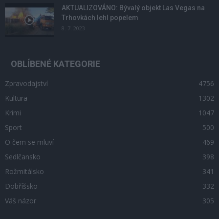
AKTUALIZOVÁNO: Bývalý objekt Las Vegas na
Trhovkách lehl popelem
8. 7. 2023
OBLÍBENÉ KATEGORIE
Zpravodajství
4756
Kultura
1302
Krimi
1047
Sport
500
O čem se mluví
469
Sedlčansko
398
Rožmitálsko
341
Dobříšsko
332
Váš názor
305