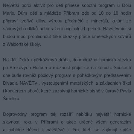
Největší porci aktivit pro děti přinese sobotní program u Dolu
Marie. Dům dětí a mládeže Příbram zde od 10 do 18 hodin
připraví tvořivé dílny, výrobu předmětů z minerálů, kutání ze
sádrových odlitků nebo ražení originálních pečetí. Návštěvníci si
budou moci prohlédnout také ukázky práce uměleckých kovářů
z Waldorfské školy.
Na děti čeká i překážková dráha, dobrodružná hornická stezka
po Březových Horách a možnost projet se na koních. Součástí
dne bude rovněž pódiový program s pohádkovým představením
Divadla NAVĚTVI, vystoupeními mateřských a základních škol
i koncertem sborů, které zazpívají hornické písně v úpravě Pavla
Šmolíka.
Doprovodný program tak rozšíří nabídku největší hornické
slavnosti roku v Příbrami o akce určené všem generacím
a nabídne důvod k návštěvě i těm, kteří se zajímají spíše