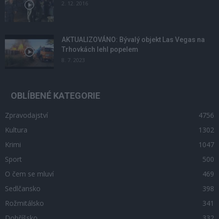
2. 12. 2016
AKTUALIZOVÁNO: Bývalý objekt Las Vegas na
Trhovkách lehl popelem
8. 7. 2023
OBLÍBENÉ KATEGORIE
Zpravodajství
4756
Kultura
1302
Krimi
1047
Sport
500
O čem se mluví
469
Sedlčansko
398
Rožmitálsko
341
Dobříšsko
332