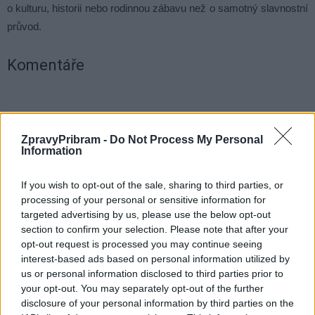
o kulturu, historii nebo rodinnou zábavu než o samotný slavnostní
průvod.
Komentáře
ZpravyPribram -
Do Not Process My Personal
TAGY
děti
Příbram
program
setkání hornických měst
Information
If you wish to opt-out of the sale, sharing to third parties, or
processing of your personal or sensitive information for
targeted advertising by us, please use the below opt-out
section to confirm your selection. Please note that after your
opt-out request is processed you may continue seeing
interest-based ads based on personal information utilized by
us or personal information disclosed to third parties prior to
Předchozí článek
Následující článek
your opt-out. You may separately opt-out of the further
Na sportovišti pod Svatou
Hornické slavnosti přinesou
disclosure of your personal information by third parties on the