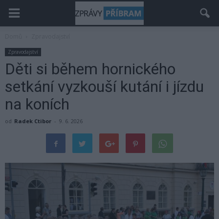
Domů
Zpravodajství
Zpravodajství
Děti si během hornického
setkání vyzkouší kutání i jízdu
na koních
od
Radek Ctibor
-
9. 6. 2026