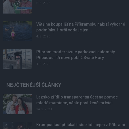
6. 8. 2026
Většina koupališť na Příbramsku nabízí výborné
podmínky. Horší voda je jen...
4. 8. 2026
Příbram modernizuje parkovací automaty.
Přibudou i tři nové poblíž Svaté Hory
3. 8. 2026
NEJČTENĚJŠÍ ČLÁNKY
Lazsko zřídilo transparentní účet na pomoc
mladé mamince, náhle postižené mrtvicí
14. 2. 2023
Krampuslauf přilákal tisíce lidí nejen z Příbrami