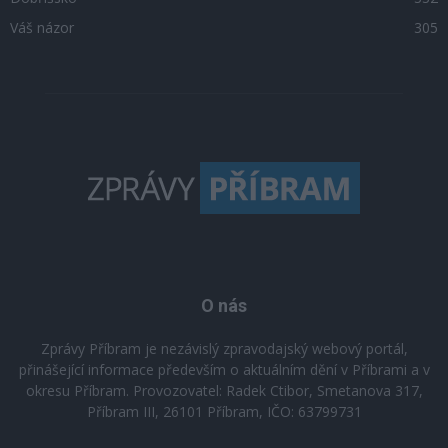
Váš názor
305
O nás
Zprávy Příbram je nezávislý zpravodajský webový portál,
přinášející informace především o aktuálním dění v Příbrami a v
okresu Příbram. Provozovatel: Radek Ctibor, Smetanova 317,
Příbram III, 26101 Příbram, IČO: 63799731