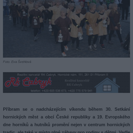
Foto. Eva Švehlová
Příbram se o nadcházejícím víkendu během 30. Setkání
hornických měst a obcí České republiky a 19. Evropského
dne horníků a hutníků promění nejen v centrum hornických
tradic, ale také v místo plné zábavy pro rodiny s dětmi. Vedle