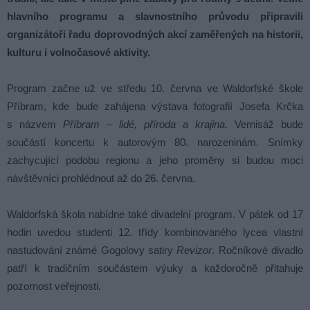
hlavního programu a slavnostního průvodu připravili
organizátoři řadu doprovodných akcí zaměřených na historii,
kulturu i volnočasové aktivity.
Program začne už ve středu 10. června ve Waldorfské škole
Příbram, kde bude zahájena výstava fotografií Josefa Krčka
s názvem
Příbram – lidé, příroda a krajina
. Vernisáž bude
součástí koncertu k autorovým 80. narozeninám. Snímky
zachycující podobu regionu a jeho proměny si budou moci
návštěvníci prohlédnout až do 26. června.
Waldorfská škola nabídne také divadelní program. V pátek od 17
hodin uvedou studenti 12. třídy kombinovaného lycea vlastní
nastudování známé Gogolovy satiry
Revizor
. Ročníkové divadlo
patří k tradičním součástem výuky a každoročně přitahuje
pozornost veřejnosti.