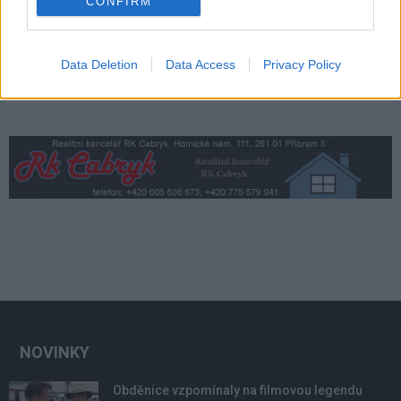
CONFIRM
Data Deletion
Data Access
Privacy Policy
NOVINKY
Obděnice vzpomínaly na filmovou legendu