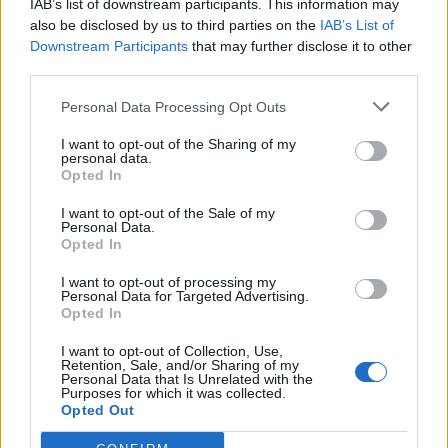
Horou je nově smart-skříňka
dopravní omezení. MHD bude
IAB’s list of downstream participants. This information may
LOX se sportovním vybavením
dva dny zdarma
also be disclosed by us to third parties on the
IAB’s List of
Downstream Participants
that may further disclose it to other
third parties.
SOUVISEJÍCÍ ČLÁNKY
Personal Data Processing Opt Outs
VÍCE OD AUTORA
I want to opt-out of the Sharing of my
personal data.
Většina koupališť na Příbramsku nabízí
Opted In
výborné podmínky. Horší voda je jen na
I want to opt-out of the Sale of my
Živohošti
Zpravodajství
Personal Data.
Opted In
Příbram modernizuje parkovací automaty.
I want to opt-out of processing my
Přibudou i tři nové poblíž Svaté Hory
Personal Data for Targeted Advertising.
Opted In
Zpravodajství
I want to opt-out of Collection, Use,
Středočeský kraj upravil pravidla soutěže.
Retention, Sale, and/or Sharing of my
Personal Data that Is Unrelated with the
Obce nově získají body i za předcházení
Purposes for which it was collected.
Opted Out
vzniku odpadu
Zpravodajství